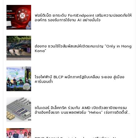
ฟอร์ติเน็ต ยกระดับ FortiEndpoint เสริมความปลอดภัยให้
องค์กร รองรับการใช้งาน AI อย่างมั่นใจ
ฮ่องกง ชวนใช้ใจสัมผัสเสน่ห์เปิดแคมเปญ “Only in Hong
Kong”
โรงไฟฟ้าบี BLCP ผนึกภาครัฐขับเคลื่อน ระยอง สู่เมือง
คาร์บอนต่ำ
ชไนเดอร์ อิเล็คทริค ร่วมกับ AMD เปิดตัวสถาปัตยกรรม
อ้างอิงครั้งแรก บนแพลตฟอร์ม “Helios” เร่งการติดตั้งใช้
งานสำหรับ AI Factory