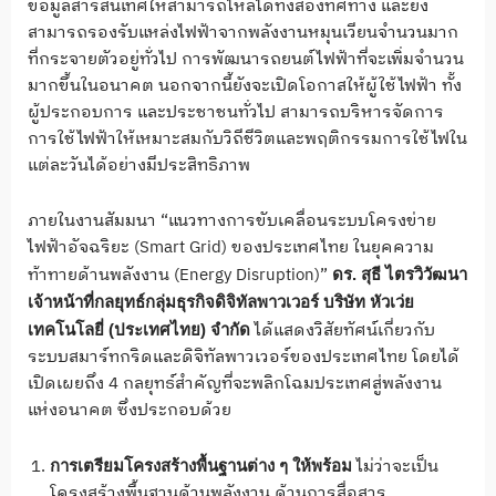
ข้อมูลสารสนเทศให้สามารถไหลได้ทั้งสองทิศทาง และยัง
สามารถรองรับแหล่งไฟฟ้าจากพลังงานหมุนเวียนจำนวนมาก
ที่กระจายตัวอยู่ทั่วไป การพัฒนารถยนต์ไฟฟ้าที่จะเพิ่มจำนวน
มากขึ้นในอนาคต นอกจากนี้ยังจะเปิดโอกาสให้ผู้ใช้ไฟฟ้า ทั้ง
ผู้ประกอบการ และประชาชนทั่วไป สามารถบริหารจัดการ
การใช้ไฟฟ้าให้เหมาะสมกับวิถีชีวิตและพฤติกรรมการใช้ไฟใน
แต่ละวันได้อย่างมีประสิทธิภาพ
ภายในงานสัมมนา “แนวทางการขับเคลื่อนระบบโครงข่าย
ไฟฟ้าอัจฉริยะ (Smart Grid) ของประเทศไทย ในยุคความ
ท้าทายด้านพลังงาน (Energy Disruption)”
ดร. สุธี ไตรวิวัฒนา
เจ้าหน้าที่กลยุทธ์กลุ่มธุรกิจดิจิทัลพาวเวอร์ บริษัท หัวเว่ย
ได้แสดงวิสัยทัศน์เกี่ยวกับ
เทคโนโลยี่ (ประเทศไทย) จำกัด
ระบบสมาร์ทกริดและดิจิทัลพาวเวอร์ของประเทศไทย โดยได้
เปิดเผยถึง 4 กลยุทธ์สำคัญที่จะพลิกโฉมประเทศสู่พลังงาน
แห่งอนาคต ซึ่งประกอบด้วย
ไม่ว่าจะเป็น
การเตรียมโครงสร้างพื้นฐานต่าง ๆ ให้พร้อม
โครงสร้างพื้นฐานด้านพลังงาน ด้านการสื่อสาร