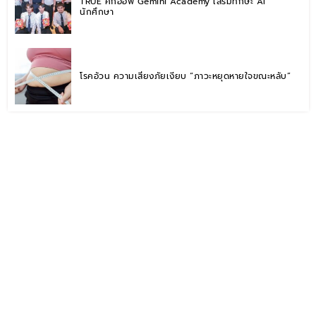
TRUE คิกออฟ Gemini Academy เสริมทักษะ AI
นักศึกษา
โรคอ้วน ความเสี่ยงภัยเงียบ “ภาวะหยุดหายใจขณะหลับ”