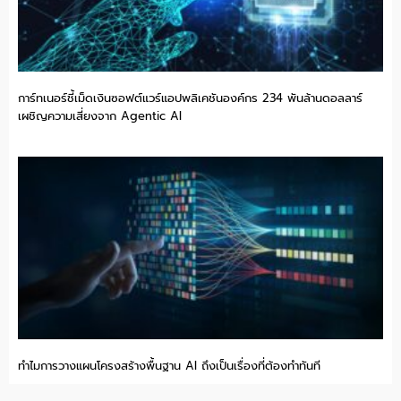
การ์ทเนอร์ชี้เม็ดเงินซอฟต์แวร์แอปพลิเคชันองค์กร 234 พันล้านดอลลาร์
เผชิญความเสี่ยงจาก Agentic AI
ทำไมการวางแผนโครงสร้างพื้นฐาน AI ถึงเป็นเรื่องที่ต้องทำทันที