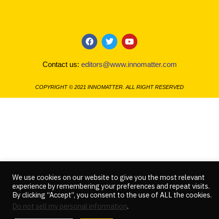
F
T
Y
a
w
o
c
i
u
Contact us:
editors@www.innomatter.com
e
t
t
b
t
u
o
e
b
COPYRIGHT © 2021 INNOMATTER. ALL RIGHT RESERVED
o
r
e
k
We use cookies on our website to give you the most relevant
experience by remembering your preferences and repeat visits.
By clicking “Accept”, you consent to the use of ALL the cookies.
Do not sell my personal information
.