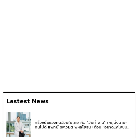
Lastest News
ครึ่งหนึ่งของคนอ้วนในไทย คือ “วัยทำงาน” เหตุนั่งนาน-
กินไม่ดี แพทย์ รพ.วิมุต พหลโยธิน เตือน “อย่าดูแค่เลขบน
ตาชั่ง” แนะปรับพฤติกรรมระยะยาว