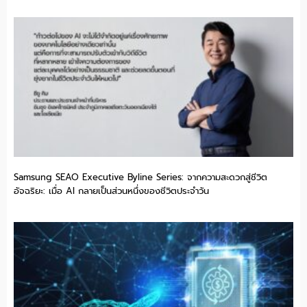
Samsung SEAO Executive Byline Series: จากความสะดวกสู่ชีวิต
อัจฉริยะ: เมื่อ AI กลายเป็นส่วนหนึ่งของชีวิตประจำวัน