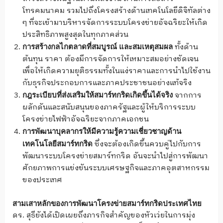
โทรคมนาคม รวมไปถึงโครงสร้างด้านเทคโนโลยีดิจิทัลต่าง
ๆ ที่จะเข้ามาบริหารจัดการระบบโครงข่ายอัจฉริยะให้เกิด
ประสิทธิภาพสูงสุดในทุกภาคส่วน
ทั้งด้าน
การสร้างกลไกตลาดที่สมบูรณ์ และสมเหตุสมผล
ต้นทุน ราคา ต้องมีการจัดการให้เหมาะสมอย่างชัดเจน
เพื่อให้เกิดความยุติธรรมทั้งในแง่ราคาและการนำไปใช้งาน
กับธุรกิจประกอบการและภาคประชาชนอย่างแท้จริง
จากการ
กฎระเบียบที่ส่งเสริมให้สมาร์ทกริดเกิดขึ้นได้จริง
ผลักดันและสนับสนุนของภาครัฐและผู้ให้บริการระบบ
โครงข่ายไฟฟ้าอัจฉริยะจากภาคเอกชน
การพัฒนาบุคลากรให้มีความรู้ความเชี่ยวชาญด้าน
ซึ่งจะต้องเกิดขึ้นควบคู่ไปกับการ
เทคโนโลยีสมาร์ทกริด
พัฒนาระบบโครงข่ายสมาร์ทกริด อันจะนำไปสู่การพัฒนา
ศักยภาพการแข่งขันระบบเศรษฐกิจและภาคอุตสาหกรรม
ของประเทศ
สามเสาหลักของการพัฒนาโครงข่ายสมาร์ทกริดประเทศไทย
ดร. สุธียังได้เปิดเผยถึงภารกิจสำคัญของหัวเว่ยในการมุ่ง