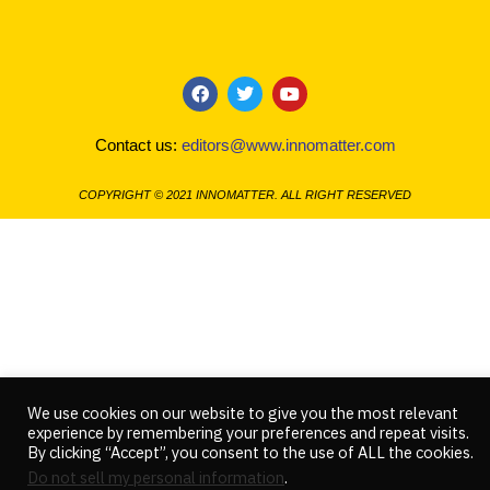
F
T
Y
a
w
o
c
i
u
Contact us:
editors@www.innomatter.com
e
t
t
b
t
u
o
e
b
COPYRIGHT © 2021 INNOMATTER. ALL RIGHT RESERVED
o
r
e
k
We use cookies on our website to give you the most relevant
experience by remembering your preferences and repeat visits.
By clicking “Accept”, you consent to the use of ALL the cookies.
Do not sell my personal information
.