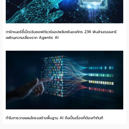
การ์ทเนอร์ชี้เม็ดเงินซอฟต์แวร์แอปพลิเคชันองค์กร 234 พันล้านดอลลาร์
เผชิญความเสี่ยงจาก Agentic AI
ทำไมการวางแผนโครงสร้างพื้นฐาน AI ถึงเป็นเรื่องที่ต้องทำทันที