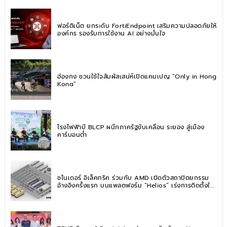
ฟอร์ติเน็ต ยกระดับ FortiEndpoint เสริมความปลอดภัยให้
องค์กร รองรับการใช้งาน AI อย่างมั่นใจ
ฮ่องกง ชวนใช้ใจสัมผัสเสน่ห์เปิดแคมเปญ “Only in Hong
Kong”
โรงไฟฟ้าบี BLCP ผนึกภาครัฐขับเคลื่อน ระยอง สู่เมือง
คาร์บอนต่ำ
ชไนเดอร์ อิเล็คทริค ร่วมกับ AMD เปิดตัวสถาปัตยกรรม
อ้างอิงครั้งแรก บนแพลตฟอร์ม “Helios” เร่งการติดตั้งใช้
งานสำหรับ AI Factory