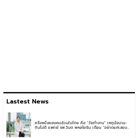
Lastest News
ครึ่งหนึ่งของคนอ้วนในไทย คือ “วัยทำงาน” เหตุนั่งนาน-
กินไม่ดี แพทย์ รพ.วิมุต พหลโยธิน เตือน “อย่าดูแค่เลขบน
ตาชั่ง” แนะปรับพฤติกรรมระยะยาว