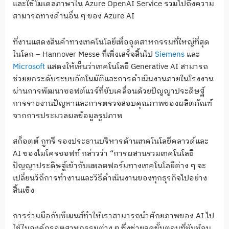
และใช้โมเดลภาษาใน Azure OpenAI Service รวมไปถึงความ
สามารถทางด้านอื่น ๆ ของ Azure AI
ที่งานแสดงสินค้าทางเทคโนโลยีเพื่ออุตสาหกรรมที่ใหญ่ที่สุด
ในโลก – Hannover Messe ที่เพิ่งเสร็จสิ้นไป
Siemens
และ
Microsoft
แสดงให้เห็นว่าเทคโนโลยี Generative AI สามารถ
ช่วยยกระดับระบบอัตโนมัติและการดำเนินงานภายในโรงงาน
ผ่านการพัฒนาซอฟต์แวร์ที่ขับเคลื่อนด้วยปัญญาประดิษฐ์
การรายงานปัญหาและการตรวจสอบคุณภาพของผลิตภัณฑ์
จากการประมวลผลข้อมูลรูปภาพ
สก็อตต์ กูทรี รองประธานบริหารด้านเทคโนโลยีคลาวด์และ
AI ของไมโครซอฟท์ กล่าวว่า “การผสานรวมเทคโนโลยี
ปัญญาประดิษฐ์เข้ากับแพลตฟอร์มทางเทคโนโลยีต่าง ๆ จะ
เปลี่ยนวิถีการทำงานและวิธีดำเนินงานของทุกธุรกิจไปอย่าง
สิ้นเชิง
การร่วมมือกับซีเมนส์ทำให้เราสามารถนำศักยภาพของ AI ไป
ใช้ในองค์กรอุตสาหกรรมต่าง ๆ ซึ่งช่วยลดขั้นตอนที่ซับซ้อน