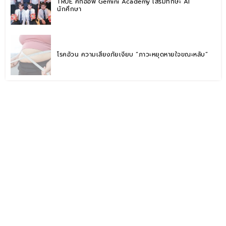
TRUE คิกออฟ Gemini Academy เสริมทักษะ AI
นักศึกษา
โรคอ้วน ความเสี่ยงภัยเงียบ “ภาวะหยุดหายใจขณะหลับ”