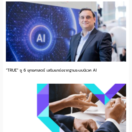
“TRUE” ชู 6 ยุทธศาสตร์ เสริมแกร่งรากฐานระบบนิเวศ AI