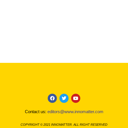
F
T
Y
a
w
o
c
i
u
Contact us:
editors@www.innomatter.com
e
t
t
b
t
u
o
e
b
COPYRIGHT © 2021 INNOMATTER. ALL RIGHT RESERVED