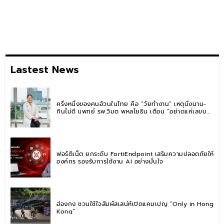
Lastest News
ครึ่งหนึ่งของคนอ้วนในไทย คือ “วัยทำงาน” เหตุนั่งนาน-
กินไม่ดี แพทย์ รพ.วิมุต พหลโยธิน เตือน “อย่าดูแค่เลขบน
ตาชั่ง” แนะปรับพฤติกรรมระยะยาว
ฟอร์ติเน็ต ยกระดับ FortiEndpoint เสริมความปลอดภัยให้
องค์กร รองรับการใช้งาน AI อย่างมั่นใจ
ฮ่องกง ชวนใช้ใจสัมผัสเสน่ห์เปิดแคมเปญ “Only in Hong
Kong”