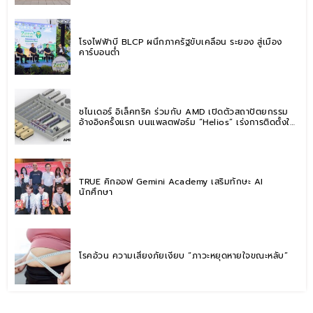
โรงไฟฟ้าบี BLCP ผนึกภาครัฐขับเคลื่อน ระยอง สู่เมือง
คาร์บอนต่ำ
ชไนเดอร์ อิเล็คทริค ร่วมกับ AMD เปิดตัวสถาปัตยกรรม
อ้างอิงครั้งแรก บนแพลตฟอร์ม “Helios” เร่งการติดตั้งใช้
งานสำหรับ AI Factory
TRUE คิกออฟ Gemini Academy เสริมทักษะ AI
นักศึกษา
โรคอ้วน ความเสี่ยงภัยเงียบ “ภาวะหยุดหายใจขณะหลับ”