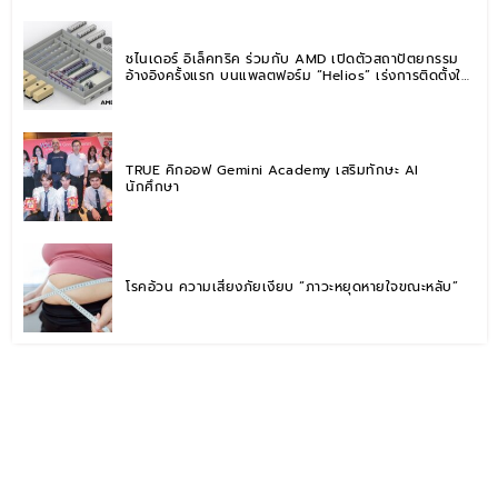
ชไนเดอร์ อิเล็คทริค ร่วมกับ AMD เปิดตัวสถาปัตยกรรม
อ้างอิงครั้งแรก บนแพลตฟอร์ม “Helios” เร่งการติดตั้งใช้
งานสำหรับ AI Factory
TRUE คิกออฟ Gemini Academy เสริมทักษะ AI
นักศึกษา
โรคอ้วน ความเสี่ยงภัยเงียบ “ภาวะหยุดหายใจขณะหลับ”