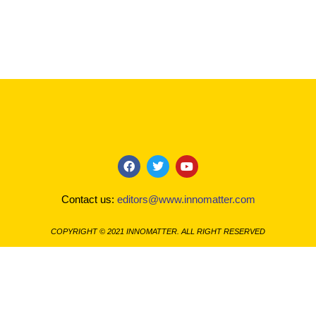
F
T
Y
a
w
o
c
i
u
Contact us:
editors@www.innomatter.com
e
t
t
b
t
u
o
e
b
COPYRIGHT © 2021 INNOMATTER. ALL RIGHT RESERVED
o
r
e
k