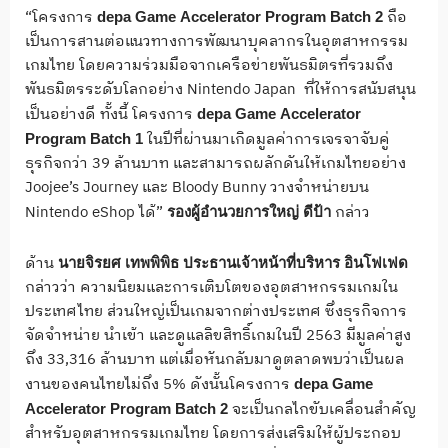
“โครงการ
ถือ
depa
Game
Accelerator
Program
Batch
2
เป็นการสานต่อแนวทางการพัฒนาบุคลากรในอุตสาหกรรม
เกมไทย โดยความร่วมมือจากเครือข่ายพันธมิตรที่รวมถึง
พันธมิตรระดับโลกอย่าง Nintendo Japan ที่ให้การสนับสนุน
เป็นอย่างดี ทั้งนี้ โครงการ
depa
Game
Accelerator
ในปีที่ผ่านมาเกิดมูลค่าการเจรจาจับคู่
Program
Batch
1
ธุรกิจกว่า 39 ล้านบาท และสามารถผลักดันให้เกมไทยอย่าง
Joojee’s Journey และ Bloody Bunny วางจำหน่ายบน
Nintendo eShop ได้”
กล่าว
รองผู้อำนวยการใหญ่
ดีป้า
ด้าน
นายจิรยศ
เทพพิพิธ ประธานเจ้าหน้าที่บริหาร
อินโฟเฟด
กล่าวว่า ความนิยมและการเติบโตของอุตสาหกรรมเกมใน
ประเทศไทย ส่วนใหญ่เป็นเกมจากต่างประเทศ ซึ่งธุรกิจการ
จัดจำหน่าย นำเข้า และดูแลลิขสิทธิ์เกมในปี 2563 มีมูลค่าสูง
ถึง 33,316 ล้านบาท แต่เมื่อหันกลับมาดูตลาดพบว่าเป็นผล
งานของคนไทยไม่ถึง 5% ดังนั้นโครงการ
depa
Game
จะเป็นกลไกขับเคลื่อนสำคัญ
Accelerator
Program
Batch
2
สำหรับอุตสาหกรรมเกมไทย โดยการส่งเสริมให้ผู้ประกอบ