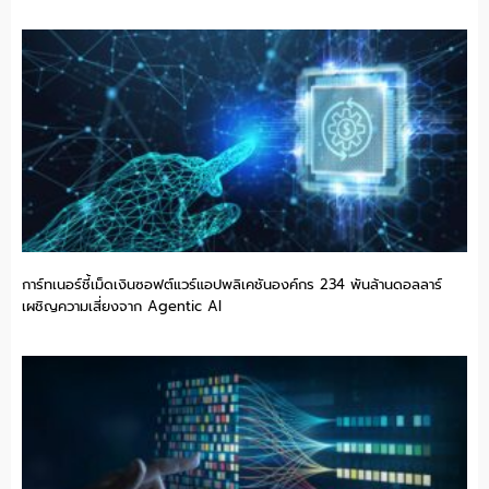
การ์ทเนอร์ชี้เม็ดเงินซอฟต์แวร์แอปพลิเคชันองค์กร 234 พันล้านดอลลาร์
เผชิญความเสี่ยงจาก Agentic AI