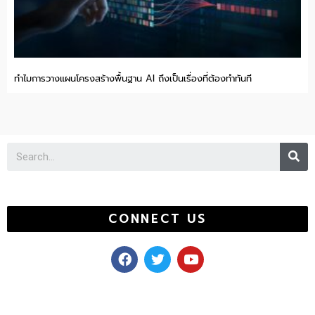
ทำไมการวางแผนโครงสร้างพื้นฐาน AI ถึงเป็นเรื่องที่ต้องทำทันที
Se
CONNECT US
F
T
Y
a
w
o
c
i
u
e
t
t
b
t
u