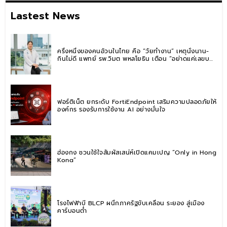
Lastest News
ครึ่งหนึ่งของคนอ้วนในไทย คือ “วัยทำงาน” เหตุนั่งนาน-
กินไม่ดี แพทย์ รพ.วิมุต พหลโยธิน เตือน “อย่าดูแค่เลขบน
ตาชั่ง” แนะปรับพฤติกรรมระยะยาว
ฟอร์ติเน็ต ยกระดับ FortiEndpoint เสริมความปลอดภัยให้
องค์กร รองรับการใช้งาน AI อย่างมั่นใจ
ฮ่องกง ชวนใช้ใจสัมผัสเสน่ห์เปิดแคมเปญ “Only in Hong
Kong”
โรงไฟฟ้าบี BLCP ผนึกภาครัฐขับเคลื่อน ระยอง สู่เมือง
คาร์บอนต่ำ