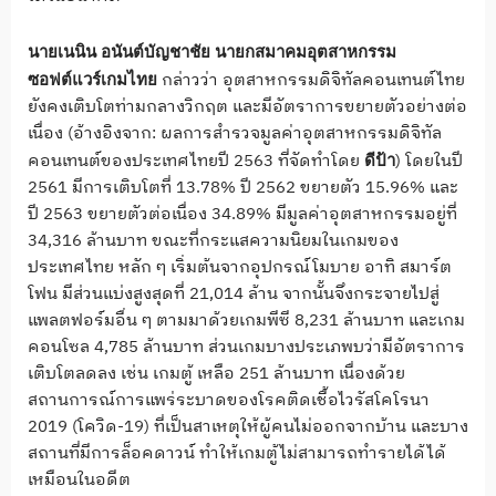
นายเนนิน
อนันต์บัญชาชัย
นายกสมาคมอุตสาหกรรม
กล่าวว่า อุตสาหกรรมดิจิทัลคอนเทนต์ไทย
ซอฟต์แวร์เกมไทย
ยังคงเติบโตท่ามกลางวิกฤต และมีอัตราการขยายตัวอย่างต่อ
เนื่อง (อ้างอิงจาก: ผลการสำรวจมูลค่าอุตสาหกรรมดิจิทัล
คอนเทนต์ของประเทศไทยปี 2563 ที่จัดทำโดย
) โดยในปี
ดีป้า
2561 มีการเติบโตที่ 13.78% ปี 2562 ขยายตัว 15.96% และ
ปี 2563 ขยายตัวต่อเนื่อง 34.89% มีมูลค่าอุตสาหกรรมอยู่ที่
34,316 ล้านบาท ขณะที่กระแสความนิยมในเกมของ
ประเทศไทย หลัก ๆ เริ่มต้นจากอุปกรณ์โมบาย อาทิ สมาร์ต
โฟน มีส่วนแบ่งสูงสุดที่ 21,014 ล้าน จากนั้นจึงกระจายไปสู่
แพลตฟอร์มอื่น ๆ ตามมาด้วยเกมพีซี 8,231 ล้านบาท และเกม
คอนโซล 4,785 ล้านบาท ส่วนเกมบางประเภพบว่ามีอัตราการ
เติบโตลดลง เช่น เกมตู้ เหลือ 251 ล้านบาท เนื่องด้วย
สถานการณ์การแพร่ระบาดของโรคติดเชื้อไวรัสโคโรนา
2019 (โควิด-19) ที่เป็นสาเหตุให้ผู้คนไม่ออกจากบ้าน และบาง
สถานที่มีการล็อคดาวน์ ทำให้เกมตู้ไม่สามารถทำรายได้ได้
เหมือนในอดีต