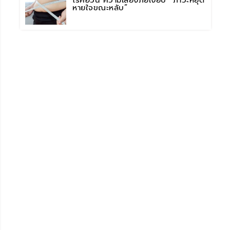
โรคอ้วน ความเสี่ยงภัยเงียบ “ภาวะหยุด
หายใจขณะหลับ”