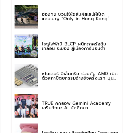
ฮ่องกง ชวนใช้ใจสัมผัสเสน่ห์เปิด
แคมเปญ “Only in Hong Kong”
โรงไฟฟ้าบี BLCP ผนึกภาครัฐขับ
เคลื่อน ระยอง สู่เมืองคาร์บอนต่ำ
ชไนเดอร์ อิเล็คทริค ร่วมกับ AMD เปิด
ตัวสถาปัตยกรรมอ้างอิงครั้งแรก บน
แพลตฟอร์ม “Helios” เร่งการติดตั้งใช้
งานสำหรับ AI Factory
TRUE คิกออฟ Gemini Academy
เสริมทักษะ AI นักศึกษา