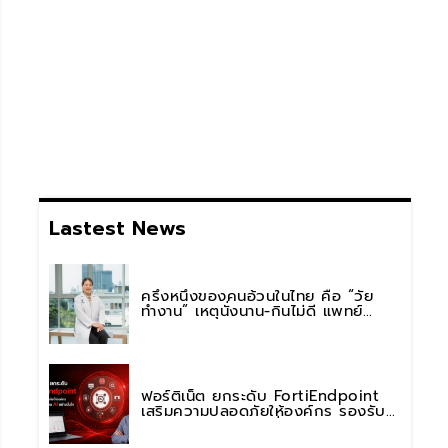
Lastest News
ครึ่งหนึ่งของคนอ้วนในไทย คือ “วัย
ทำงาน” เหตุนั่งนาน-กินไม่ดี แพทย์
รพ.วิมุต พหลโยธิน เตือน “อย่าดูแค่เลข
บนตาชั่ง” แนะปรับพฤติกรรมระยะยาว
ฟอร์ติเน็ต ยกระดับ FortiEndpoint
เสริมความปลอดภัยให้องค์กร รองรับ
การใช้งาน AI อย่างมั่นใจ