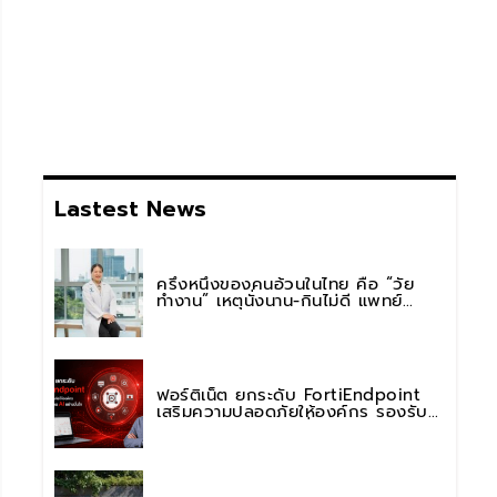
Lastest News
ครึ่งหนึ่งของคนอ้วนในไทย คือ “วัย
ทำงาน” เหตุนั่งนาน-กินไม่ดี แพทย์
รพ.วิมุต พหลโยธิน เตือน “อย่าดูแค่เลข
บนตาชั่ง” แนะปรับพฤติกรรมระยะยาว
ฟอร์ติเน็ต ยกระดับ FortiEndpoint
เสริมความปลอดภัยให้องค์กร รองรับ
การใช้งาน AI อย่างมั่นใจ