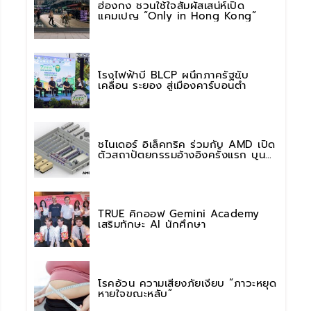
ฮ่องกง ชวนใช้ใจสัมผัสเสน่ห์เปิด
แคมเปญ “Only in Hong Kong”
โรงไฟฟ้าบี BLCP ผนึกภาครัฐขับ
เคลื่อน ระยอง สู่เมืองคาร์บอนต่ำ
ชไนเดอร์ อิเล็คทริค ร่วมกับ AMD เปิด
ตัวสถาปัตยกรรมอ้างอิงครั้งแรก บน
แพลตฟอร์ม “Helios” เร่งการติดตั้งใช้
งานสำหรับ AI Factory
TRUE คิกออฟ Gemini Academy
เสริมทักษะ AI นักศึกษา
โรคอ้วน ความเสี่ยงภัยเงียบ “ภาวะหยุด
หายใจขณะหลับ”