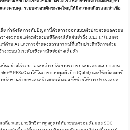
พาณิชย์กำลังเร่งตัวขึ้นอย่างรวดเร็ว หลายบริษัทกำลังเผชิญกับ
้างและควบคุม ระบบควอนตัมขนาดใหญ่ให้มีความเสถียรและน่าเชื่อ
ีย กำลังจัดการกับปัญหานี้ด้วยการออกแบบตัวประมวลผลควอน
ดวางอะตอมแต่ละตัวลงบนซิลิคอนได้แม่นยำถึง 0.13 นาโนเมตร
ฑ์ด้าน AI และการจำลองสถานการณ์ที่เสริมประสิทธิภาพด้วย
สร้างระบบในระดับเชิงพาณิชย์อย่างเต็มตัว
่วมกันอย่างไร้รอยต่อระหว่างทรัพยากรการประมวลผลแบบควอน
ale+™ RFSoC มาใช้ในการควบคุมคิวบิต (Qubit) และใช้คลัสเตอร์
™ สำหรับงานจำลองและสร้างแบบจำลอง ซึ่งช่วยให้การประมวลผล
วามเสถียรและประสิทธิภาพสูงสุดให้กับระบบควอนตัมของ SQC