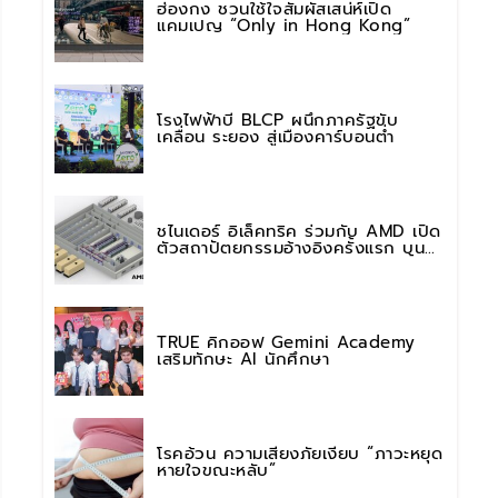
ฮ่องกง ชวนใช้ใจสัมผัสเสน่ห์เปิด
แคมเปญ “Only in Hong Kong”
โรงไฟฟ้าบี BLCP ผนึกภาครัฐขับ
เคลื่อน ระยอง สู่เมืองคาร์บอนต่ำ
ชไนเดอร์ อิเล็คทริค ร่วมกับ AMD เปิด
ตัวสถาปัตยกรรมอ้างอิงครั้งแรก บน
แพลตฟอร์ม “Helios” เร่งการติดตั้งใช้
งานสำหรับ AI Factory
TRUE คิกออฟ Gemini Academy
เสริมทักษะ AI นักศึกษา
โรคอ้วน ความเสี่ยงภัยเงียบ “ภาวะหยุด
หายใจขณะหลับ”