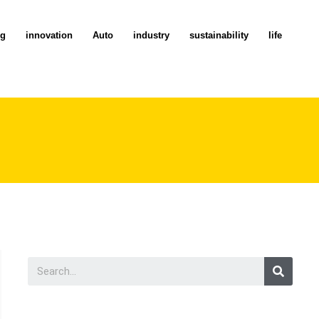
ng
innovation
Auto
industry
sustainability
life
Searc