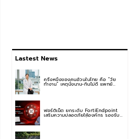
Lastest News
ครึ่งหนึ่งของคนอ้วนในไทย คือ “วัย
ทำงาน” เหตุนั่งนาน-กินไม่ดี แพทย์
รพ.วิมุต พหลโยธิน เตือน “อย่าดูแค่เลข
บนตาชั่ง” แนะปรับพฤติกรรมระยะยาว
ฟอร์ติเน็ต ยกระดับ FortiEndpoint
เสริมความปลอดภัยให้องค์กร รองรับ
การใช้งาน AI อย่างมั่นใจ