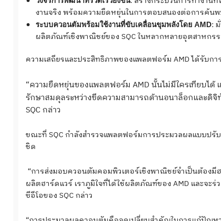
: สร้างกระบวนการทำงานที่
วงจรการพัฒนาที่รวดเร็วยิ่งขึ้น
งานจริง พร้อมความยืดหยุ่นในการตอบสนองต่อการค้นพบ
: 
ระบบควอนตัมพร้อมใช้งานที่ขับเคลื่อนขุมพลังโดย AMD
ผลิตภัณฑ์เชิงพาณิชย์ของ SQC ในหลากหลายอุตสาหกรรม
ความเสถียรและประสิทธิภาพของแพลตฟอร์ม AMD ได้รับการพิสูจ
“ความยืดหยุ่นของแพลตฟอร์ม AMD นั้นไม่มีใครเทียบได้ แ
รักษาสมดุลระหว่างขีดความสามารถด้านอนาล็อกและดิจิท
SQC กล่าว
ขณะที่ SQC กำลังสำรวจแพลตฟอร์มการประมวลผลแบบปรับตัวย
ชิด
“การส่งมอบควอนตัมคอมพิวเตอร์เชิงพาณิชย์จำเป็นต้องมีฮาร์ดแ
ผลิตฮาร์ดแวร์ เราภูมิใจที่ได้ใช้ผลิตภัณฑ์ของ AMD และจะร่
ซีอีโอของ SQC กล่าว
“การประมวลผลควอนตัมคือจุดเปลี่ยนสำคัญในการแก้ปัญหาท