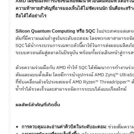
AMD เผยขณะที่การแข่งขันเพื่อพัฒนาควอนตัมคอมพิวเตอร์ในเชิง
ความท้าทายสำคัญที่อาจมองเห็นได้ไม่ชัดเจนนัก นั่นคือจะสร
ถือได้ได้อย่างไร
ในประเทศออสเตรเล
Silicon Quantum Computing หรือ SQC
ตัมที่มีความแม่นยำสูงในระดับอะตอม โดยพวกเขาสามารถจั
SQC ได้นำกระบวนการเฉพาะตัวนี้มาใช้ในการส่งมอบผลิตภัณ
ระบบควอนตัมสู่ตลาดในปัจจุบัน พร้อมทั้งเร่งเดินหน้าสู่การ
ด้วยความร่วมมือกับ AMD ทำให้ SQC ได้พัฒนาการทำงานร
ตัมและแบบดั้งเดิม โดยมีการนำอุปกรณ์ AMD Zynq™ UltraSc
ที่ขับเคลื่อนด้วยโปรเซสเซอร์ AMD Ryzen™ Threadripper
ซ้ำทำได้รวดเร็วและสามารถจัดการระบบได้แบบเรียลไทม์
ผลลัพธ์สำคัญที่เกิดขึ้น
: ช่วยเพิ่มค
การควบคุมและอ่านค่าคิวบิตในระดับอะตอม