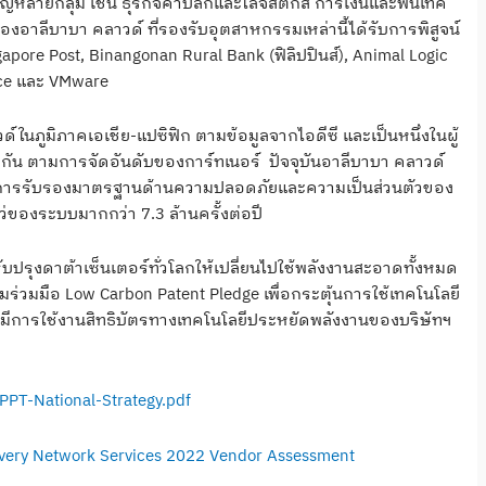
หลายกลุ่ม เช่น ธุรกิจค้าปลีกและโลจิสติกส์ การเงินและฟินเทค
งอาลีบาบา คลาวด์ ที่รองรับอุตสาหกรรมเหล่านี้ได้รับการพิสูจน์
pore Post, Binangonan Rural Bank (ฟิลิปปินส์), Animal Logic
rce และ VMware
์ในภูมิภาคเอเชีย-แปซิฟิก ตามข้อมูลจากไอดีซี และเป็นหนึ่งในผู้
ดต่อกัน ตามการจัดอันดับของการ์ทเนอร์ ปัจจุบันอาลีบาบา คลาวด์
ด้รับการรับรองมาตรฐานด้านความปลอดภัยและความเป็นส่วนตัวของ
ของระบบมากกว่า 7.3 ล้านครั้งต่อปี
ปรับปรุงดาต้าเซ็นเตอร์ทั่วโลกให้เปลี่ยนไปใช้พลังงานสะอาดทั้งหมด
มร่วมมือ Low Carbon Patent Pledge เพื่อกระตุ้นการใช้เทคโนโลยี
ิดให้มีการใช้งานสิทธิบัตรทางเทคโนโลยีประหยัดพลังงานของบริษัทฯ
PPT-National-Strategy.pdf
very Network Services 2022 Vendor Assessment