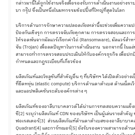
กล่าวมานี้ได้ถูกใช้งานจริงเพื่อรองรับการดำเนินงานอย่างรา
บา กรุ๊ป ซึ่งเป็นหนึ่งในมหกรรมช้อปปิ้งที่ใหญ่ที่สุดในโลก
บริการด้านการรักษาความปลอดภัยเหล่านี้จะช่วยเพิ่มความปล
ป้องกันเชิงรุก การตรวจจับภัยคุกคาม การตรวจสอบและการต
ให้รอดพ้นจากมัลแวร์เรียกค่าไถ่ (Ransomware), มัลแวร์สำ
จัน (Trojan) เพื่อลดปัญหาในการดำเนินงาน นอกจากนี้ ใน
สามารถทำการตรวจสอบประเมินให้กับองค์กรธุรกิจ เพื่อปกป้
กำหนดและกฎระเบียบที่เกี่ยวข้อง
ผลิตภัณฑ์และโซลูชันที่สำคัญอื่น ๆ ที่บริษัทฯ ได้เปิดตัวอ
ที่ยืดหยุ่น (elastic compute) บริการด้านดาต้าเบส ด้านเน็
และแอปพลิเคชันระดับองค์กรต่าง ๆ
ผลิตภัณฑ์ของอาลีบาบาคลาวด์ได้ผ่านการทดสอบความแข็งแกร่
ซี[2] ระบุว่าผลิตภัณฑ์ CDN ของบริษัทฯ เป็นผู้เล่นรายสำคัญ
ฟอเรสเตอร์[3] ส่วนผลิตภัณฑ์ด้านดาต้าเบสของอาลีบาบาคลาว
Quadrant[4] และการ์ทเนอร์[5] ยังรับรองความสามารถด้าน