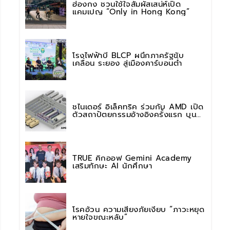
ฮ่องกง ชวนใช้ใจสัมผัสเสน่ห์เปิด
แคมเปญ “Only in Hong Kong”
โรงไฟฟ้าบี BLCP ผนึกภาครัฐขับ
เคลื่อน ระยอง สู่เมืองคาร์บอนต่ำ
ชไนเดอร์ อิเล็คทริค ร่วมกับ AMD เปิด
ตัวสถาปัตยกรรมอ้างอิงครั้งแรก บน
แพลตฟอร์ม “Helios” เร่งการติดตั้งใช้
งานสำหรับ AI Factory
TRUE คิกออฟ Gemini Academy
เสริมทักษะ AI นักศึกษา
โรคอ้วน ความเสี่ยงภัยเงียบ “ภาวะหยุด
หายใจขณะหลับ”