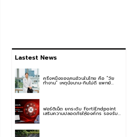
Lastest News
ครึ่งหนึ่งของคนอ้วนในไทย คือ “วัย
ทำงาน” เหตุนั่งนาน-กินไม่ดี แพทย์
รพ.วิมุต พหลโยธิน เตือน “อย่าดูแค่เลข
บนตาชั่ง” แนะปรับพฤติกรรมระยะยาว
ฟอร์ติเน็ต ยกระดับ FortiEndpoint
เสริมความปลอดภัยให้องค์กร รองรับ
การใช้งาน AI อย่างมั่นใจ