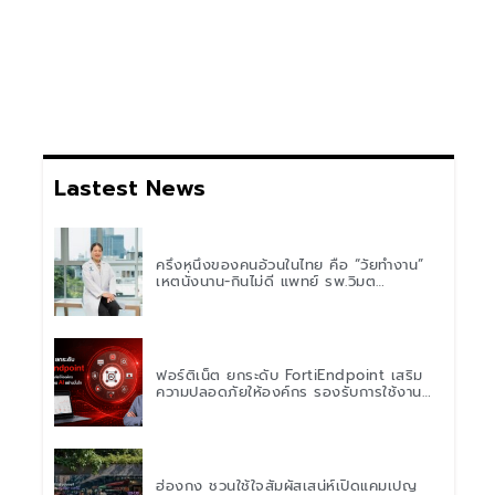
Lastest News
ครึ่งหนึ่งของคนอ้วนในไทย คือ “วัยทำงาน”
เหตุนั่งนาน-กินไม่ดี แพทย์ รพ.วิมุต
พหลโยธิน เตือน “อย่าดูแค่เลขบนตาชั่ง” แนะ
ปรับพฤติกรรมระยะยาว
ฟอร์ติเน็ต ยกระดับ FortiEndpoint เสริม
ความปลอดภัยให้องค์กร รองรับการใช้งาน
AI อย่างมั่นใจ
ฮ่องกง ชวนใช้ใจสัมผัสเสน่ห์เปิดแคมเปญ