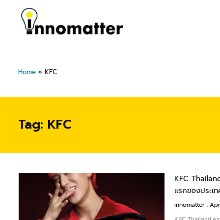
Skip
to
content
Home
»
KFC
Tag: KFC
KFC Thailand
แรกของประเทศ
innomatter
Apri
KFC Thailand ครบ