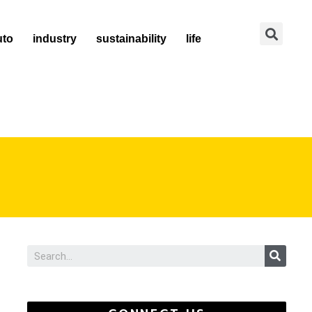
Se
uto
industry
sustainability
life
Sear