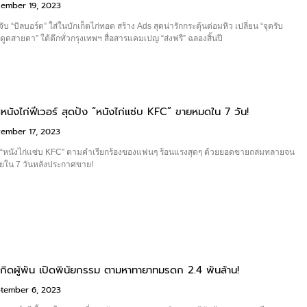
ember 19, 2023
จับ “บิลบอร์ด” ใส่ในบักเก็ตไก่ทอด สร้าง Ads สุดน่ารักกระตุ้นต่อมหิว เปลี่ยน “จุดรับ
ึงดูดสายตา” ใต้ตึกทั่วกรุงเทพฯ สื่อสารแคมเปญ “ส่งฟรี” ฉลองสิ้นปี
นังไก่ฟีเวอร์ สุดปัง “หนังไก่แซ่บ KFC” ขายหมดใน 7 วัน!
ember 17, 2023
 “หนังไก่แซ่บ KFC” ตามคำเรียกร้องของแฟนๆ ร้อนแรงสุดๆ ด้วยยอดขายถล่มทลายจน
ยใน 7 วันหลังประกาศขาย!
ิดผู้พัน เปิดพินัยกรรม ตามหาทายาทมรดก 2.4 พันล้าน!
tember 6, 2023