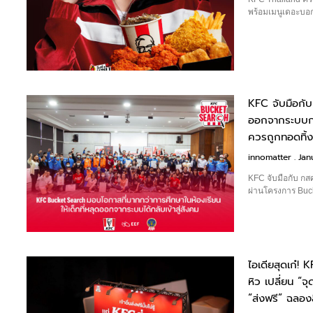
พร้อมเมนูเดอะบอ
KFC จับมือกับ
ออกจากระบบกา
ควรถูกทอดทิ้
innomatter
Jan
KFC จับมือกับ กส
ผ่านโครงการ Buc
ไอเดียสุดเก๋! 
หิว เปลี่ยน “จ
“ส่งฟรี” ฉลองส