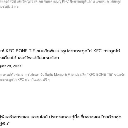
แซนเดอร์สปีนี้ เล่นใหญ่กว่าที่เคย กับแคมเปญ KFC ชิงมรดกผู้พันล้าน แจกหมดไม่สนลูก
ชน์ถึง 2 ต่อ
ลก! KFC BONE TIE ขนมขัดฟันแปรรูปจากกระดูกไก่ KFC กระดูกไก่
องเคี้ยวได้ เซอร์ไพรส์วันมะหมาโลก
ust 28, 2023
แบรนด์ตัวพ่อวงการไก่ทอด จับมือกับ Momo & Friends ผลิต “KFC BONE TIE” ขนมขัด
จากกระดูกไก่ KFC แจกกันแบบฟรี ๆ
 ผู้พันสร้างกระแสบนออนไลน์ ประกาศกอบกู้มื้อเที่ยงของคนไทยด้วยชุด
ู้พัน”