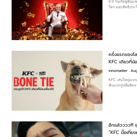
9.9 วันเกิดผู้พัน
ใคร มอบสิทธิประโย
ครั้งแรกของโ
KFC เดียวที่น้
innomatter
Aug
KFC เล่นใหญ่แบบ
ฟันแปรรูปที่ผลิต
อีกแล้วววว!!!
“KFC มื้อเที่ยงผ