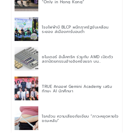
“Only in Hong Kong”
โรงไฟฟ้าบี BLCP ผนึกภาครัฐขับเคลื่อน
ระยอง สู่เมืองคาร์บอนต่ำ
ชไนเดอร์ อิเล็คทริค ร่วมกับ AMD เปิดตัว
สถาปัตยกรรมอ้างอิงครั้งแรก บน
แพลตฟอร์ม “Helios” เร่งการติดตั้งใช้งาน
สำหรับ AI Factory
TRUE คิกออฟ Gemini Academy เสริม
ทักษะ AI นักศึกษา
โรคอ้วน ความเสี่ยงภัยเงียบ “ภาวะหยุดหายใจ
ขณะหลับ”