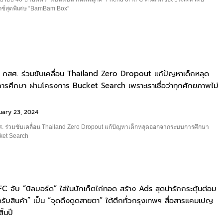
กซ์สุดพิเศษ “BamBam Box”
 กสศ. ร่วมขับเคลื่อน Thailand Zero Dropout แก้ปัญหาเด็กหลุด
รศึกษา ผ่านโครงการ Bucket Search เพราะเราเชื่อว่าทุกศักยภาพไม่
ง
uary 23, 2024
ศ. ร่วมขับเคลื่อน Thailand Zero Dropout แก้ปัญหาเด็กหลุดออกจากระบบการศึกษา
ket Search
KFC จับ “บิลบอร์ด” ใส่ในบักเก็ตไก่ทอด สร้าง Ads สุดน่ารักกระตุ้นต่อม
ุดรับสินค้า” เป็น “จุดดึงดูดสายตา” ใต้ตึกทั่วกรุงเทพฯ สื่อสารแคมเปญ
ิ้นปี