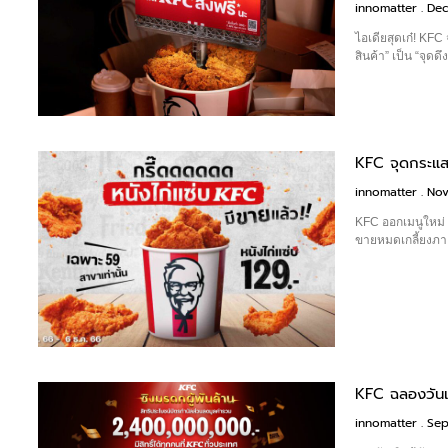
innomatter
Dec
ไอเดียสุดเก๋! KFC 
สินค้า” เป็น “จุดด
KFC จุดกระแสห
innomatter
Nov
KFC ออกเมนูใหม่
ขายหมดเกลี้ยงภา
KFC ฉลองวันเก
innomatter
Sep