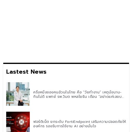
Lastest News
ครึ่งหนึ่งของคนอ้วนในไทย คือ “วัยทำงาน” เหตุนั่งนาน-
กินไม่ดี แพทย์ รพ.วิมุต พหลโยธิน เตือน “อย่าดูแค่เลขบน
ตาชั่ง” แนะปรับพฤติกรรมระยะยาว
ฟอร์ติเน็ต ยกระดับ FortiEndpoint เสริมความปลอดภัยให้
องค์กร รองรับการใช้งาน AI อย่างมั่นใจ