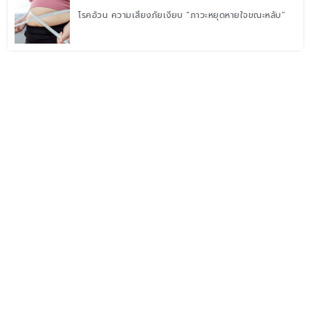
โรคอ้วน ความเสี่ยงภัยเงียบ “ภาวะหยุดหายใจขณะหลับ”