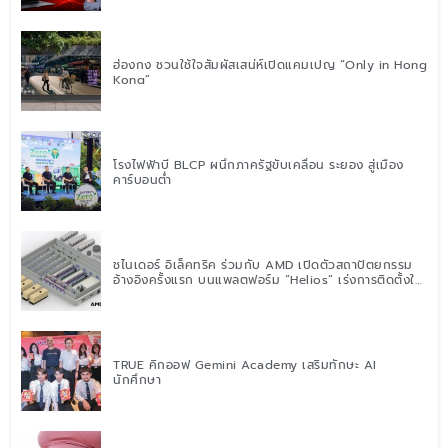
ฮ่องกง ชวนใช้ใจสัมผัสเสน่ห์เปิดแคมเปญ “Only in Hong
Kong”
โรงไฟฟ้าบี BLCP ผนึกภาครัฐขับเคลื่อน ระยอง สู่เมือง
คาร์บอนต่ำ
ชไนเดอร์ อิเล็คทริค ร่วมกับ AMD เปิดตัวสถาปัตยกรรม
อ้างอิงครั้งแรก บนแพลตฟอร์ม “Helios” เร่งการติดตั้งใช้
งานสำหรับ AI Factory
TRUE คิกออฟ Gemini Academy เสริมทักษะ AI
นักศึกษา