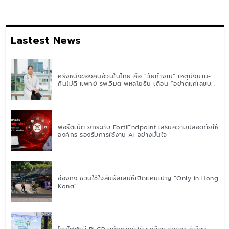
Lastest News
ครึ่งหนึ่งของคนอ้วนในไทย คือ “วัยทำงาน” เหตุนั่งนาน-
กินไม่ดี แพทย์ รพ.วิมุต พหลโยธิน เตือน “อย่าดูแค่เลขบน
ตาชั่ง” แนะปรับพฤติกรรมระยะยาว
ฟอร์ติเน็ต ยกระดับ FortiEndpoint เสริมความปลอดภัยให้
องค์กร รองรับการใช้งาน AI อย่างมั่นใจ
ฮ่องกง ชวนใช้ใจสัมผัสเสน่ห์เปิดแคมเปญ “Only in Hong
Kong”