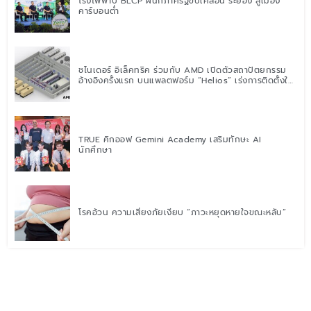
โรงไฟฟ้าบี BLCP ผนึกภาครัฐขับเคลื่อน ระยอง สู่เมือง
คาร์บอนต่ำ
ชไนเดอร์ อิเล็คทริค ร่วมกับ AMD เปิดตัวสถาปัตยกรรม
อ้างอิงครั้งแรก บนแพลตฟอร์ม “Helios” เร่งการติดตั้งใช้
งานสำหรับ AI Factory
TRUE คิกออฟ Gemini Academy เสริมทักษะ AI
นักศึกษา
โรคอ้วน ความเสี่ยงภัยเงียบ “ภาวะหยุดหายใจขณะหลับ”