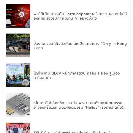
ฟอร์ติเน็ต ยกระดับ FortiEndpoint เสริมความปลอดภัยให้
องค์กร รองรับการใช้งาน AI อย่างมั่นใจ
ฮ่องกง ชวนใช้ใจสัมผัสเสน่ห์เปิดแคมเปญ “Only in Hong
Kong”
โรงไฟฟ้าบี BLCP ผนึกภาครัฐขับเคลื่อน ระยอง สู่เมือง
คาร์บอนต่ำ
ชไนเดอร์ อิเล็คทริค ร่วมกับ AMD เปิดตัวสถาปัตยกรรม
อ้างอิงครั้งแรก บนแพลตฟอร์ม “Helios” เร่งการติดตั้งใช้
งานสำหรับ AI Factory
TRUE คิกออฟ Gemini Academy เสริมทักษะ AI