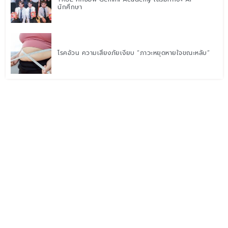
นักศึกษา
โรคอ้วน ความเสี่ยงภัยเงียบ “ภาวะหยุดหายใจขณะหลับ”