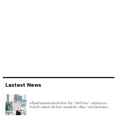
Lastest News
ครึ่งหนึ่งของคนอ้วนในไทย คือ “วัยทำงาน” เหตุนั่งนาน-
กินไม่ดี แพทย์ รพ.วิมุต พหลโยธิน เตือน “อย่าดูแค่เลขบน
ตาชั่ง” แนะปรับพฤติกรรมระยะยาว