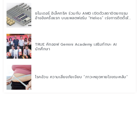
ชไนเดอร์ อิเล็คทริค ร่วมกับ AMD เปิดตัวสถาปัตยกรรม
อ้างอิงครั้งแรก บนแพลตฟอร์ม “Helios” เร่งการติดตั้งใช้
งานสำหรับ AI Factory
TRUE คิกออฟ Gemini Academy เสริมทักษะ AI
นักศึกษา
โรคอ้วน ความเสี่ยงภัยเงียบ “ภาวะหยุดหายใจขณะหลับ”