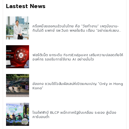
Lastest News
ครึ่งหนึ่งของคนอ้วนในไทย คือ “วัยทำงาน” เหตุนั่งนาน-
กินไม่ดี แพทย์ รพ.วิมุต พหลโยธิน เตือน “อย่าดูแค่เลขบน
ตาชั่ง” แนะปรับพฤติกรรมระยะยาว
ฟอร์ติเน็ต ยกระดับ FortiEndpoint เสริมความปลอดภัยให้
องค์กร รองรับการใช้งาน AI อย่างมั่นใจ
ฮ่องกง ชวนใช้ใจสัมผัสเสน่ห์เปิดแคมเปญ “Only in Hong
Kong”
โรงไฟฟ้าบี BLCP ผนึกภาครัฐขับเคลื่อน ระยอง สู่เมือง
คาร์บอนต่ำ