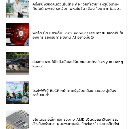
ครึ่งหนึ่งของคนอ้วนในไทย คือ “วัยทำงาน” เหตุนั่งนาน-
กินไม่ดี แพทย์ รพ.วิมุต พหลโยธิน เตือน “อย่าดูแค่เลขบน
ตาชั่ง” แนะปรับพฤติกรรมระยะยาว
ฟอร์ติเน็ต ยกระดับ FortiEndpoint เสริมความปลอดภัยให้
องค์กร รองรับการใช้งาน AI อย่างมั่นใจ
ฮ่องกง ชวนใช้ใจสัมผัสเสน่ห์เปิดแคมเปญ “Only in Hong
Kong”
โรงไฟฟ้าบี BLCP ผนึกภาครัฐขับเคลื่อน ระยอง สู่เมือง
คาร์บอนต่ำ
ชไนเดอร์ อิเล็คทริค ร่วมกับ AMD เปิดตัวสถาปัตยกรรม
อ้างอิงครั้งแรก บนแพลตฟอร์ม “Helios” เร่งการติดตั้งใช้
งานสำหรับ AI Factory