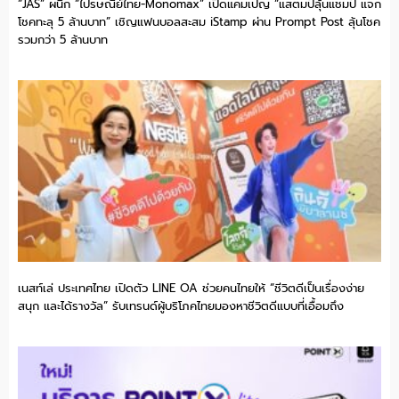
“JAS” ผนึก “ไปรษณีย์ไทย-Monomax” เปิดแคมเปญ “แสตมป์ลุ้นแชมป์ แจก
โชคทะลุ 5 ล้านบาท” เชิญแฟนบอลสะสม iStamp ผ่าน Prompt Post ลุ้นโชค
รวมกว่า 5 ล้านบาท
เนสท์เล่ ประเทศไทย เปิดตัว LINE OA ช่วยคนไทยให้ “ชีวิตดีเป็นเรื่องง่าย
สนุก และได้รางวัล” รับเทรนด์ผู้บริโภคไทยมองหาชีวิตดีแบบที่เอื้อมถึง