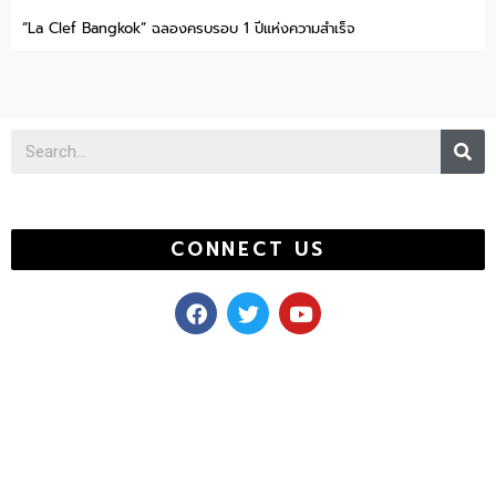
“La Clef Bangkok” ฉลองครบรอบ 1 ปีแห่งความสำเร็จ
Se
CONNECT US
F
T
Y
a
w
o
c
i
u
e
t
t
b
t
u
o
e
b
o
r
e
k