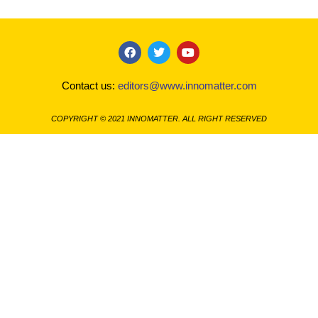
F
T
Y
a
w
o
c
i
u
Contact us:
editors@www.innomatter.com
e
t
t
b
t
u
o
e
b
COPYRIGHT © 2021 INNOMATTER. ALL RIGHT RESERVED
o
r
e
k