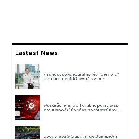
Lastest News
ครึ่งหนึ่งของคนอ้วนในไทย คือ “วัยทำงาน”
เหตุนั่งนาน-กินไม่ดี แพทย์ รพ.วิมุต
พหลโยธิน เตือน “อย่าดูแค่เลขบนตาชั่ง” แนะ
ปรับพฤติกรรมระยะยาว
ฟอร์ติเน็ต ยกระดับ FortiEndpoint เสริม
ความปลอดภัยให้องค์กร รองรับการใช้งาน
AI อย่างมั่นใจ
ฮ่องกง ชวนใช้ใจสัมผัสเสน่ห์เปิดแคมเปญ