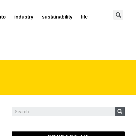
Se
uto
industry
sustainability
life
Sear