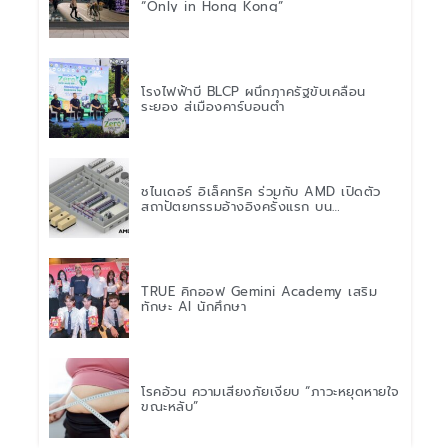
“Only in Hong Kong”
โรงไฟฟ้าบี BLCP ผนึกภาครัฐขับเคลื่อน
ระยอง สู่เมืองคาร์บอนต่ำ
ชไนเดอร์ อิเล็คทริค ร่วมกับ AMD เปิดตัว
สถาปัตยกรรมอ้างอิงครั้งแรก บน
แพลตฟอร์ม “Helios” เร่งการติดตั้งใช้งาน
สำหรับ AI Factory
TRUE คิกออฟ Gemini Academy เสริม
ทักษะ AI นักศึกษา
โรคอ้วน ความเสี่ยงภัยเงียบ “ภาวะหยุดหายใจ
ขณะหลับ”