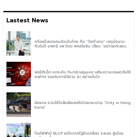
Lastest News
ครึ่งหนึ่งของคนอ้วนในไทย คือ “วัยทำงาน” เหตุนั่งนาน-
กินไม่ดี แพทย์ รพ.วิมุต พหลโยธิน เตือน “อย่าดูแค่เลขบน
ตาชั่ง” แนะปรับพฤติกรรมระยะยาว
ฟอร์ติเน็ต ยกระดับ FortiEndpoint เสริมความปลอดภัยให้
องค์กร รองรับการใช้งาน AI อย่างมั่นใจ
ฮ่องกง ชวนใช้ใจสัมผัสเสน่ห์เปิดแคมเปญ “Only in Hong
Kong”
โรงไฟฟ้าบี BLCP ผนึกภาครัฐขับเคลื่อน ระยอง สู่เมือง