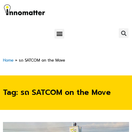
Skip
to
content
Menu
Home
»
รถ SATCOM on the Move
Tag: รถ SATCOM on the Move