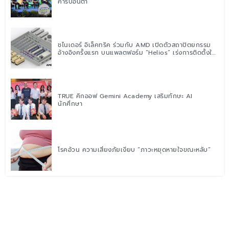
คาร์บอนต่ำ
ชไนเดอร์ อิเล็คทริค ร่วมกับ AMD เปิดตัวสถาปัตยกรรม
อ้างอิงครั้งแรก บนแพลตฟอร์ม “Helios” เร่งการติดตั้งใช้
งานสำหรับ AI Factory
TRUE คิกออฟ Gemini Academy เสริมทักษะ AI
นักศึกษา
โรคอ้วน ความเสี่ยงภัยเงียบ “ภาวะหยุดหายใจขณะหลับ”