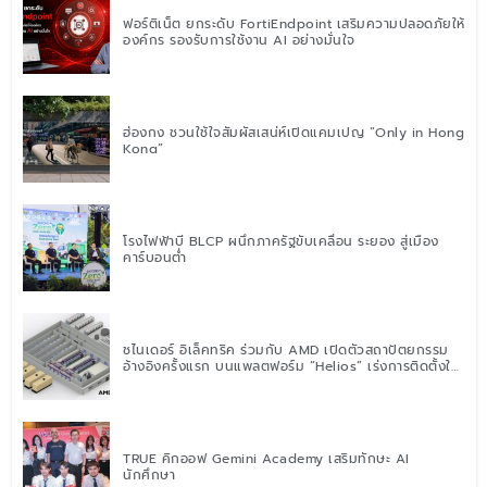
ฟอร์ติเน็ต ยกระดับ FortiEndpoint เสริมความปลอดภัยให้
องค์กร รองรับการใช้งาน AI อย่างมั่นใจ
ฮ่องกง ชวนใช้ใจสัมผัสเสน่ห์เปิดแคมเปญ “Only in Hong
Kong”
โรงไฟฟ้าบี BLCP ผนึกภาครัฐขับเคลื่อน ระยอง สู่เมือง
คาร์บอนต่ำ
ชไนเดอร์ อิเล็คทริค ร่วมกับ AMD เปิดตัวสถาปัตยกรรม
อ้างอิงครั้งแรก บนแพลตฟอร์ม “Helios” เร่งการติดตั้งใช้
งานสำหรับ AI Factory
TRUE คิกออฟ Gemini Academy เสริมทักษะ AI
นักศึกษา