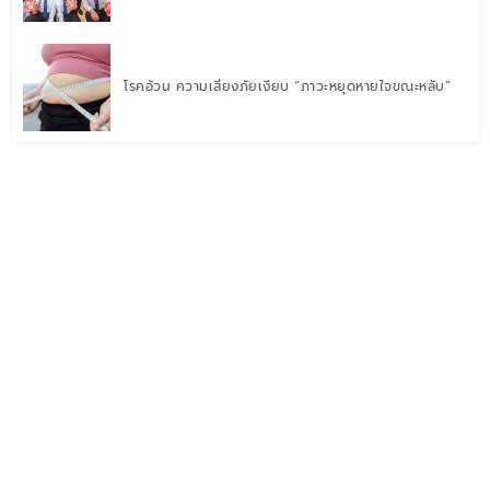
โรคอ้วน ความเสี่ยงภัยเงียบ “ภาวะหยุดหายใจขณะหลับ”