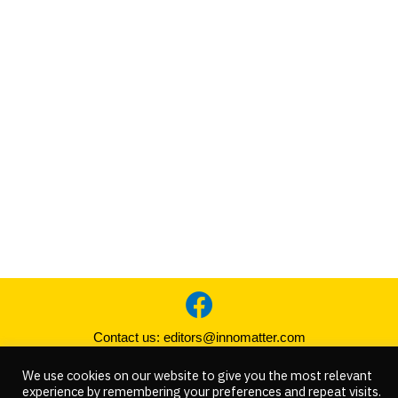
Contact us:
editors@innomatter.com
We use cookies on our website to give you the most relevant
COPYRIGHT © 2021 INNOMATTER. ALL RIGHT RESERVED
experience by remembering your preferences and repeat visits.