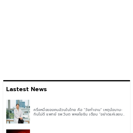
Lastest News
ครึ่งหนึ่งของคนอ้วนในไทย คือ “วัยทำงาน” เหตุนั่งนาน-
กินไม่ดี แพทย์ รพ.วิมุต พหลโยธิน เตือน “อย่าดูแค่เลขบน
ตาชั่ง” แนะปรับพฤติกรรมระยะยาว