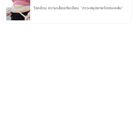
โรคอ้วน ความเสี่ยงภัยเงียบ “ภาวะหยุดหายใจขณะหลับ”