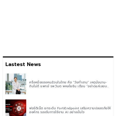
Lastest News
ครึ่งหนึ่งของคนอ้วนในไทย คือ “วัยทำงาน” เหตุนั่งนาน-
กินไม่ดี แพทย์ รพ.วิมุต พหลโยธิน เตือน “อย่าดูแค่เลขบน
ตาชั่ง” แนะปรับพฤติกรรมระยะยาว
ฟอร์ติเน็ต ยกระดับ FortiEndpoint เสริมความปลอดภัยให้
องค์กร รองรับการใช้งาน AI อย่างมั่นใจ