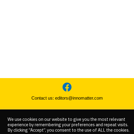
Contact us:
editors@innomatter.com
COPYRIGHT © 2021 INNOMATTER. ALL RIGHT RESERVED
We use cookies on our website to give you the most relevant
experience by remembering your preferences and repeat visits.
By clicking “Accept”, you consent to the use of ALL the cookies.