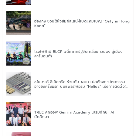
ฮ่องกง ชวนใช้ใจสัมผัสเสน่ห์เปิดแคมเปญ “Only in Hong
Kong”
โรงไฟฟ้าบี BLCP ผนึกภาครัฐขับเคลื่อน ระยอง สู่เมือง
คาร์บอนต่ำ
ชไนเดอร์ อิเล็คทริค ร่วมกับ AMD เปิดตัวสถาปัตยกรรม
อ้างอิงครั้งแรก บนแพลตฟอร์ม “Helios” เร่งการติดตั้งใช้
งานสำหรับ AI Factory
TRUE คิกออฟ Gemini Academy เสริมทักษะ AI
นักศึกษา