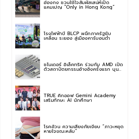
ฮ่องกง ชวนใช้ใจสัมผัสเสน่ห์เปิด
แคมเปญ “Only in Hong Kong”
โรงไฟฟ้าบี BLCP ผนึกภาครัฐขับ
เคลื่อน ระยอง สู่เมืองคาร์บอนต่ำ
ชไนเดอร์ อิเล็คทริค ร่วมกับ AMD เปิด
ตัวสถาปัตยกรรมอ้างอิงครั้งแรก บน
แพลตฟอร์ม “Helios” เร่งการติดตั้งใช้
งานสำหรับ AI Factory
TRUE คิกออฟ Gemini Academy
เสริมทักษะ AI นักศึกษา
โรคอ้วน ความเสี่ยงภัยเงียบ “ภาวะหยุด
หายใจขณะหลับ”