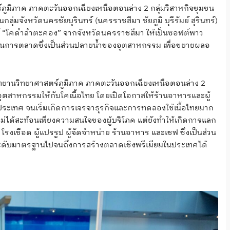
ร์ภูมิภาค ภาคตะวันออกเฉียงเหนือตอนล่าง 2 กลุ่มวิสาหกิจชุมชน
กลุ่มจังหวัดนครชัยบุรินทร์ (นครราชสีมา ชัยภูมิ บุรีรัมย์ สุรินทร์)
์ “โคดำลำตะคอง” จากจังหวัดนครราชสีมา ให้เป็นซอฟต์พาว
การตลาดซึ่งเป็นส่วนปลายน้ำของอุตสาหกรรม เพื่อขยายผลอ
 อุทยานวิทยาศาสตร์ภูมิภาค ภาคตะวันออกเฉียงเหนือตอนล่าง 2
ิงอุตสาหกรรมให้กับโคเนื้อไทย โดยเปิดโอกาสให้ร้านอาหารและผู้
ในประเทศ จนเริ่มเกิดการเจรจาธุรกิจและการทดลองใช้เนื้อไทยมาก
 ไม่ได้สะท้อนเพียงความสนใจของผู้บริโภค แต่ยังทำให้เกิดการแลก
 โรงเชือด ผู้แปรรูป ผู้จัดจำหน่าย ร้านอาหาร และเชฟ ซึ่งเป็นส่วน
ระดับมาตรฐานไปจนถึงการสร้างตลาดเชิงพรีเมียมในประเทศได้