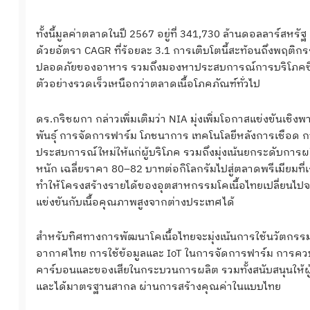
ทั้งนี้มูลค่าตลาดในปี 2567 อยู่ที่ 341,730 ล้านดอลลาร์สห
ด้วยอัตรา CAGR ที่ร้อยละ 3.1 การเติบโตนี้สะท้อนถึงพฤติกร
ปลอดภัยของอาหาร รวมถึงมองหาประสบการณ์การบริโภคซึ่งเป็น
ตัวอย่างรวดเร็วเหนือกว่าตลาดเนื้อโภคภัณฑ์ทั่วไป
ดร.กริชผกา กล่าวเพิ่มเติมว่า NIA มุ่งเพิ่มโอกาสแข่งขันเ
พันธุ์ การจัดการฟาร์ม โภชนาการ เทคโนโลยีหลังการเชือ
ประสบการณ์ใหม่ให้แก่ผู้บริโภค รวมถึงมุ่งเน้นยกระดับการผลิ
หนัก เฉลี่ยราคา 80–82 บาทต่อกิโลกรัมไปสู่ตลาดพรีเมียม
ทำให้โครงสร้างรายได้ของอุตสาหกรรมโคเนื้อไทยเปลี่ยนไปจา
แข่งขันกับเนื้อคุณภาพสูงจากต่างประเทศได้
สำหรับทิศทางการพัฒนาโคเนื้อไทยจะมุ่งเน้นการใช้นวัตกรรมเช
อากาศไทย การใช้ข้อมูลและ IoT ในการจัดการฟาร์ม การคว
คาร์บอนและของเสียในกระบวนการผลิต รวมทั้งสนับสนุนให้ผู้
และได้มาตรฐานสากล ผ่านการสร้างคุณค่าในแบบไทย