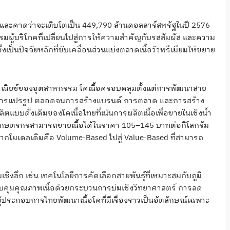
รัฐ และคาดว่าจะเติบโตเป็น 449,790 ล้านดอลลาร์สหรัฐในปี 2576
รมผู้บริโภคที่เปลี่ยนไปสู่การให้ความสำคัญกับรสสัมผัส และความ
ปัจจัยหลักที่ขับเคลื่อนส่วนแบ่งตลาดเนื้อวัวพรีเมียมให้ขยาย
ชิงพาณิยช์ของอุตสาหกรรม โคเนื้อครอบคลุมตั้งแต่การพัฒนาสาย
ด การแปรรูป ตลอดจนการสร้างแบรนด์ การตลาด และการสร้าง
ตแบบดั้งเดิมของโคเนื้อไทยที่เน้นการผลิตเนื้อเพื่อขายในเชิงน้ำ
ที่เกษตรกรสามารถขายเนื้อได้ในราคา 105–145 บาทต่อกิโลกรัม
กโมเดลเดิมคือ Volume-Based ไปสู่ Value-Based ที่สามารถ
ิงลึก เช่น เทคโนโลยีการคัดเลือกสายพันธุ์ที่เหมาะสมกับภูมิ
บคุมคุณภาพเนื้อด้วยกระบวนการบ่มเชิงวิทยาศาสตร์ การลด
ประกอบการไทยพัฒนาเนื้อโคที่มีเรื่องราวเป็นอัตลักษณ์เฉพาะ