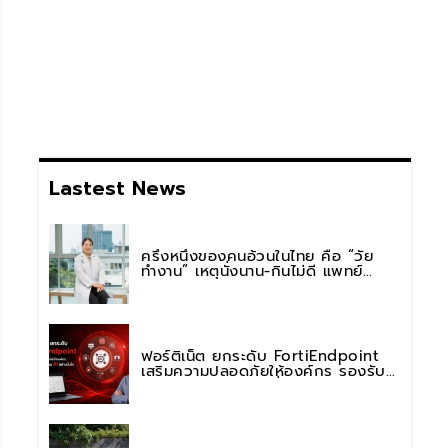
Lastest News
ครึ่งหนึ่งของคนอ้วนในไทย คือ “วัย
ทำงาน” เหตุนั่งนาน-กินไม่ดี แพทย์
รพ.วิมุต พหลโยธิน เตือน “อย่าดูแค่เลข
บนตาชั่ง” แนะปรับพฤติกรรมระยะยาว
ฟอร์ติเน็ต ยกระดับ FortiEndpoint
เสริมความปลอดภัยให้องค์กร รองรับ
การใช้งาน AI อย่างมั่นใจ