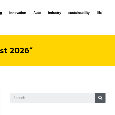
ng
innovation
Auto
industry
sustainability
life
Fest 2026”
Searc