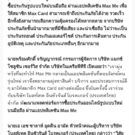
ซื้อประกันรูปแบบใหม่บนมือถือ ผ่านแอปพลิเคชัน
Max Me
เพื่อ
ให้สมาชิก
Max Card
สามารถเข้าถึงประกันภัยได้ง่าย รวดเร็ว
อีกทั้งยังสามารถเลือกความคุ้มครองได้หลากหลาย จากบริษัท
ประกันภัยชั้นนำมากมายที่มีชื่อเสียง และน่าเชื่อถือ ไม่ว่าจะเป็น
ประกันรถยนต์ ประกันมอเตอร์ไซค์ ประกันการเดินทาง ประกัน
อุบัติเหตุ และประกันภัยประเภทอื่นๆ อีกมากมาย
นายพร้อมศักดิ์ จรัญญากรณ์ กรรมการผู้จัดการ บริษัท แมกซ์
เรามุ่ง
โซลูชัน เซอร์วิส จำกัด บริษัทในเครือพีทีจี เปิดเผยว่า “
หวังที่จะทำให้ Max Me กลายเป็นแอปพลิเคชันที่ตอบโจทย์คน
รุ่นใหม่ เราจึงพยายามมุ่งหาสินค้า บริการ และประสบการณ์ดี
ๆ มาให้สมาชิก Max Card อย่างต่อเนื่อง ซึ่งในครั้งนี้ เราร่วม
กับบริษัท โบลท์เทค อินชัวรันส์ โบรคเกอร์ (ประเทศไทย)
จำกัด พั
ฒนาแพลตฟอร์มการซื้อประกันออนไลน์รูปแบบใหม่
บนมือถือ ผ่านแอปพลิเคชัน
Max Me
นายเอ เอช ซาลาห์ อุดดิน อามัด หัวหน้าคณะผู้บริหาร บริษัท
โบลท์เทค อินชัวรันส์ โบรคเกอร์ (ประเทศไทย) กล่าวว่า “วิสัย