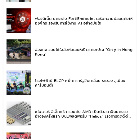
ฟอร์ติเน็ต ยกระดับ FortiEndpoint เสริมความปลอดภัยให้
องค์กร รองรับการใช้งาน AI อย่างมั่นใจ
ฮ่องกง ชวนใช้ใจสัมผัสเสน่ห์เปิดแคมเปญ “Only in Hong
Kong”
โรงไฟฟ้าบี BLCP ผนึกภาครัฐขับเคลื่อน ระยอง สู่เมือง
คาร์บอนต่ำ
ชไนเดอร์ อิเล็คทริค ร่วมกับ AMD เปิดตัวสถาปัตยกรรม
อ้างอิงครั้งแรก บนแพลตฟอร์ม “Helios” เร่งการติดตั้งใช้
งานสำหรับ AI Factory