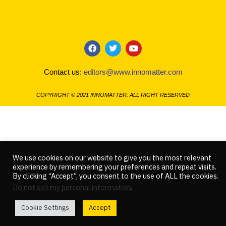
F
T
Y
a
w
o
c
i
u
Contact us:
editors@www.innomatter.com
e
t
t
b
t
u
o
e
b
COPYRIGHT © 2021 INNOMATTER. ALL RIGHT RESERVED
o
r
e
k
We use cookies on our website to give you the most relevant
experience by remembering your preferences and repeat visits.
By clicking “Accept”, you consent to the use of ALL the cookies.
Do not sell my personal information
.
Cookie Settings
Accept