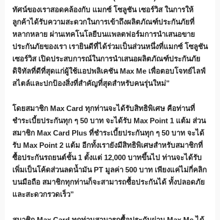
ทัศน์ของเราสอดคล้องกับ
แมกซ์ โซลูชัน เซอร์วิส
ในการให้
ลูกค้าได้รับความสะดวกในการเข้าถึงผลิตภัณฑ์ประกันภัยที่
หลากหลาย ผ่านเทคโนโลยีบนแพลตฟอร์มการนำเสนอขาย
ประกันภัยของเรา เรายินดีที่ได้ร่วมเป็นส่วนหนึ่งที่
แมกซ์ โซลูชัน
เซอร์วิส
เปิดประสบการณ์ในการนำเสนอผลิตภัณฑ์ประกันภัย
ดิจิทัลที่ดีที่สุดแก่ผู้ใช้แอปพลิเคชัน
Max Me
เพื่อตอบโจทย์ไลฟ์
สไตล์และปกป้องสิ่งที่สำคัญที่สุดสำหรับคนรุ่นใหม่”
โดยสมาชิก
Max Card
ทุกท่านจะได้รับสิทธิพิเศษ คือท่านที่
ชำระเบี้ยประกันทุก ๆ
50
บาท จะได้รับ
Max Point 1
แต้ม ส่วน
สมาชิก
Max Card Plus
ที่ชำระเบี้ยประกันทุก ๆ
50
บาท จะได้
รับ
Max Point 2
แต้ม อีกทั้งเรายังมีสิทธิพิเศษสำหรับสมาชิกที่
ซื้อประกันรถยนต์ชั้น
1
ตั้งแต่
12,000
บาทขึ้นไป ท่านจะได้รับ
เพิ่มเป็นโค้ดส่วนลดน้ำมัน
PT
มูลค่า
500
บาท
เพียงแค่ไม่กี่คลิก
บนมือถือ สมาชิกทุกท่านก็จะสามารถซื้อประกันได้ ทั้งปลอดภัย
และสะดวกรวดเร็ว”
สมาชิก
Max Card
ทุกท่านสามารถซื้อประกันผ่าน
Max Me
ได้