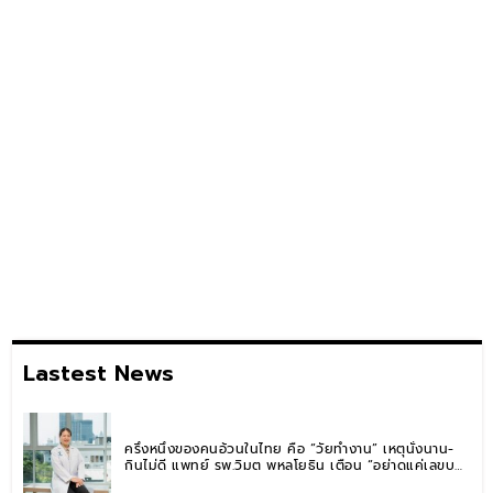
Lastest News
ครึ่งหนึ่งของคนอ้วนในไทย คือ “วัยทำงาน” เหตุนั่งนาน-
กินไม่ดี แพทย์ รพ.วิมุต พหลโยธิน เตือน “อย่าดูแค่เลขบน
ตาชั่ง” แนะปรับพฤติกรรมระยะยาว