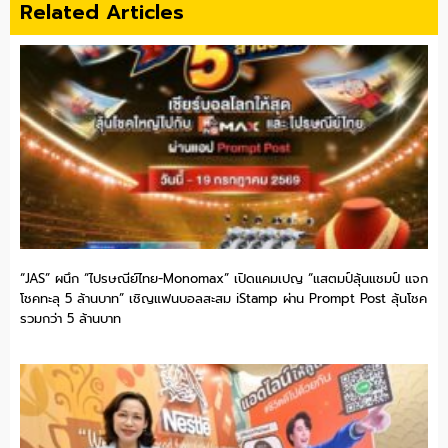
Related Articles
“JAS” ผนึก “ไปรษณีย์ไทย-Monomax” เปิดแคมเปญ “แสตมป์ลุ้นแชมป์ แจก
โชคทะลุ 5 ล้านบาท” เชิญแฟนบอลสะสม iStamp ผ่าน Prompt Post ลุ้นโชค
รวมกว่า 5 ล้านบาท