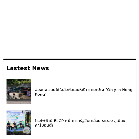
Lastest News
ฮ่องกง ชวนใช้ใจสัมผัสเสน่ห์เปิดแคมเปญ “Only in Hong
Kong”
โรงไฟฟ้าบี BLCP ผนึกภาครัฐขับเคลื่อน ระยอง สู่เมือง
คาร์บอนต่ำ