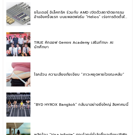
ชไนเดอร์ อิเล็คทริค ร่วมกับ AMD เปิดตัวสถาปัตยกรรม
อ้างอิงครั้งแรก บนแพลตฟอร์ม “Helios” เร่งการติดตั้งใช้
งานสำหรับ AI Factory
TRUE คิกออฟ Gemini Academy เสริมทักษะ AI
นักศึกษา
โรคอ้วน ความเสี่ยงภัยเงียบ “ภาวะหยุดหายใจขณะหลับ”
“BYD HYROX Bangkok” กลับมาอย่างยิ่งใหญ่ สิงหาคมนี้
พลิกโฉม “Visa Infinite” ตอบโจทย์กำลังซื้อเอเชียแปซิฟิก