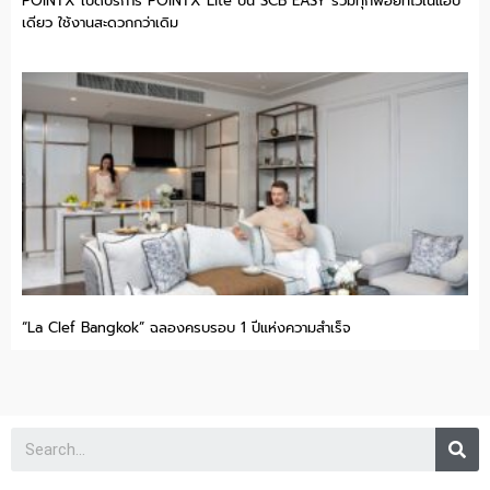
POINTX เปิดบริการ POINTX Lite บน SCB EASY รวมทุกพอยท์ไว้ในแอป
เดียว ใช้งานสะดวกกว่าเดิม
“La Clef Bangkok” ฉลองครบรอบ 1 ปีแห่งความสำเร็จ
Se