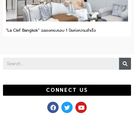
“La Clef Bangkok” ฉลองครบรอบ 1 ปีแห่งความสำเร็จ
Se
CONNECT US
F
T
Y
a
w
o
c
i
u
e
t
t
b
t
u
o
e
b