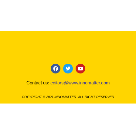
F
T
Y
a
w
o
c
i
u
Contact us:
editors@www.innomatter.com
e
t
t
b
t
u
o
e
b
COPYRIGHT © 2021 INNOMATTER. ALL RIGHT RESERVED
o
r
e
k