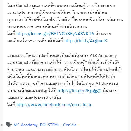
โดย Conicle ดูแลครบทั้งระบบการเรียนรู้ การติดตามผล
และสรุปรายงานผู้เรียน ช่วยให้องค์กรยกระดับทักษะ
บุคลากรได้ง่ายขึ้น โดยไม่ต้องติดตั้งระบบหรือบริหารจัดการ
การอบรมเอง ลงทะเบียนเข้าร่วมโครงการ
ได้ที่
https://forms.gle/B6T7Gb86yN487Kff6
อ่านราย
ละเอียดโครงการเพิ่มเติมได้ที่
https://bit.ly/4xgousS
แคมเปญดังกล่าวสะท้อนแนวคิดสำคัญของ AIS Academy
และ Conicle ที่ต้องการทำให้ “การเรียนรู้” เป็นเรื่องที่เข้าถึง
ง่าย สนุก และสามารถต่อยอดเป็นโอกาสใหม่ให้กับคนไทยได้
จริง ในวันที่ทักษะแห่งอนาคตกำลังกลายเป็นหนึ่งในปัจจัย
สำคัญของการทำงานและการเติบโตในโลกยุค AI สอบถาม
รายละเอียดแคมเปญ ได้ที่
https://lin.ee/7KpgjgG
ติดตาม
แคมเปญและประกาศรางวัล
ได้ที่
https://www.facebook.com/conicleinc
AIS Academy
,
BOI STEM++
,
Conicle