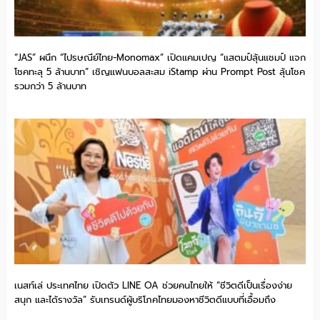
“JAS” ผนึก “ไปรษณีย์ไทย-Monomax” เปิดแคมเปญ “แสตมป์ลุ้นแชมป์ แจก
โชคทะลุ 5 ล้านบาท” เชิญแฟนบอลสะสม iStamp ผ่าน Prompt Post ลุ้นโชค
รวมกว่า 5 ล้านบาท
เนสท์เล่ ประเทศไทย เปิดตัว LINE OA ช่วยคนไทยให้ “ชีวิตดีเป็นเรื่องง่าย
สนุก และได้รางวัล” รับเทรนด์ผู้บริโภคไทยมองหาชีวิตดีแบบที่เอื้อมถึง