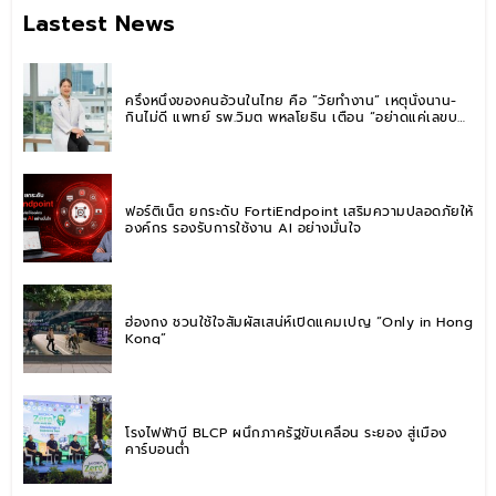
Lastest News
ครึ่งหนึ่งของคนอ้วนในไทย คือ “วัยทำงาน” เหตุนั่งนาน-
กินไม่ดี แพทย์ รพ.วิมุต พหลโยธิน เตือน “อย่าดูแค่เลขบน
ตาชั่ง” แนะปรับพฤติกรรมระยะยาว
ฟอร์ติเน็ต ยกระดับ FortiEndpoint เสริมความปลอดภัยให้
องค์กร รองรับการใช้งาน AI อย่างมั่นใจ
ฮ่องกง ชวนใช้ใจสัมผัสเสน่ห์เปิดแคมเปญ “Only in Hong
Kong”
โรงไฟฟ้าบี BLCP ผนึกภาครัฐขับเคลื่อน ระยอง สู่เมือง
คาร์บอนต่ำ