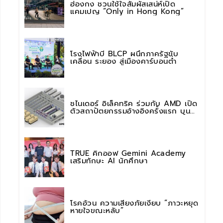
ฮ่องกง ชวนใช้ใจสัมผัสเสน่ห์เปิด
แคมเปญ “Only in Hong Kong”
โรงไฟฟ้าบี BLCP ผนึกภาครัฐขับ
เคลื่อน ระยอง สู่เมืองคาร์บอนต่ำ
ชไนเดอร์ อิเล็คทริค ร่วมกับ AMD เปิด
ตัวสถาปัตยกรรมอ้างอิงครั้งแรก บน
แพลตฟอร์ม “Helios” เร่งการติดตั้งใช้
งานสำหรับ AI Factory
TRUE คิกออฟ Gemini Academy
เสริมทักษะ AI นักศึกษา
โรคอ้วน ความเสี่ยงภัยเงียบ “ภาวะหยุด
หายใจขณะหลับ”