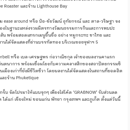
ee Roaster และร้าน Lighthouse Bay
 ease around หรือ ป้อ-ชัยวัฒน์ อุทัยกรณ์ และ ตาล-วริษฐา จง
บรรทัดทองในฐานะแหล่งรวมมิตรทางวัฒนธรรมการกินและการพบปะ
สีสัน พร้อมสอดแทรกเมนูขึ้นชื่อ อย่าง หมูกระทะ ชาไทย และ
งานได้จัดแสดงที่ย่านบรรทัดทอง บริเวณซอยจุฬาฯ 5
rbell หรือ เบล-เศรษฐพร ก่อวาณิชกุล เจ้าของผลงานคาแรก
ด้วยจินตนาการ พร้อมเชื่อมโยงกับความคลาสสิกของสถาปัตยกรรมชิ
มืองเก่าที่ยังมีชีวิตชีวา โดยผลงานได้จัดแสดงในสถานที่ยอดฮิต
 และร้าน Phuketique
แกร็บ จัดโปรมาให้แบบจุกๆ เพียงใส่โค้ด ‘GRABNOW’ รับส่วนลด
ด้แก่ เชียงใหม่ ขอนแก่น พัทยา กรุงเทพฯ และภูเก็ต ตั้งแต่วันนี้