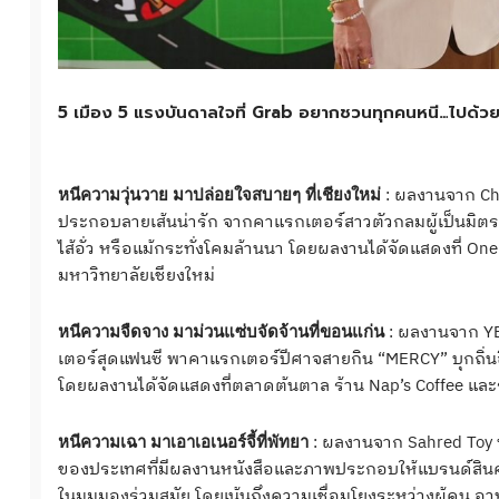
5 เมือง 5 แรงบันดาลใจที่ Grab อยากชวนทุกคนหนี…ไปด้วย
: ผลงานจาก Chu
หนีความวุ่นวาย มาปล่อยใจสบายๆ ที่เชียงใหม่
ประกอบลายเส้นน่ารัก จากคาแรกเตอร์สาวตัวกลมผู้เป็นมิตร สู่ธ
ไส้อั่ว หรือแม้กระทั่งโคมล้านนา โดยผลงานได้จัดแสดงที่ O
มหาวิทยาลัยเชียงใหม่
: ผลงานจาก YE
หนีความจืดจาง มาม่วนแซ่บจัดจ้านที่ขอนแก่น
เตอร์สุดแฟนซี พาคาแรกเตอร์ปีศาจสายกิน “MERCY” บุกถ
โดยผลงานได้จัดแสดงที่ตลาดต้นตาล ร้าน Nap’s Coffee และ
: ผลงานจาก Sahred Toy ห
หนีความเฉา มาเอาเอเนอร์จี้ที่พัทยา
ของประเทศที่มีผลงานหนังสือและภาพประกอบให้แบรนด์สินค้า
ในมุมมองร่วมสมัย โดยเน้นถึงความเชื่อมโยงระหว่างผู้คน อาหา