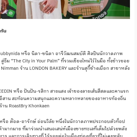
กัน
bbynida หรือ นิดา-ชนิดา อารีวัฒนสมบัติ ศิลปินนักวาดภาพ
ีม “The City in Your Palm” ที่รวมเชียงใหม่ไว้ในมือ ทั้งข้าวซอย
ne Nimman ร้าน LONDON BAKERY และร้านสุกี้ช้างเผือก สาขาหลัง
EDIN หรือ ปันปัน-รสิกา สายแสง เจ้าของลายเส้นสีสดและคาแรก
ิ่นอีสาน สะท้อนความสนุกและความหลากหลายของอาหารท้องถิ่น
ร้าน Roast8ry Khonkaen
รือ ต๊อด-อารักษ์ อ่อนวิลัย หนึ่งในนักวาดภาพประกอบตัวท็อป
มากมาย ที่มาร่วมนำเสนอเสน่ห์เมืองชายทะเลที่เต็มไปด้วยพลัง
ร และการเดินทางที่ ไร้รอยต่อในเมืองท่องเที่ยวที่ไม่เคยหลับ