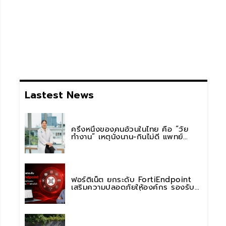
Lastest News
ครึ่งหนึ่งของคนอ้วนในไทย คือ “วัย
ทำงาน” เหตุนั่งนาน-กินไม่ดี แพทย์
รพ.วิมุต พหลโยธิน เตือน “อย่าดูแค่เลข
บนตาชั่ง” แนะปรับพฤติกรรมระยะยาว
ฟอร์ติเน็ต ยกระดับ FortiEndpoint
เสริมความปลอดภัยให้องค์กร รองรับ
การใช้งาน AI อย่างมั่นใจ