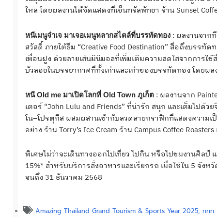
ใหล โดยผลงานได้จัดแสดงที่เซ็นทรัลพัทยา ร้าน Sunset Coff
: ผลงานจากทีม
หนีเมนูจำเจ มาเจอเมนูหลากสไตล์ที่บรรทัดทอง
สวัสดิ์ ภายใต้ธีม “Creative Food Destination” สื่อถึง
เพื่อนฝูง ด้วยลายเส้นมินิมอลที่เพิ่มเติมความสดใสจากการใช้
บัวลอยในบรรยากาศที่ทั้งเก่าและเก๋าของบรรทัดทอง โดยผล
: ผลงานจาก Painte
หนี Old me มาเปิดโลกที่ Old Town ภูเก็ต
เตอร์ “John Lulu and Friends” ที่น่ารัก สนุก และเต็มไป
โน–โปรตุกีส ผสมผสานเข้ากับลวดลายกราฟิกที่แสดงความเป็นเ
อย่าง ร้าน Torry’s Ice Cream ร้าน Campus Coffee Roasters
พิเศษไม่ว่าจะเดินทางออกไปเที่ยว ไปกิน หรือไปชมงานศิลป์ 
15%* สำหรับบริการสั่งอาหารและเรียกรถ เมื่อใช้ใน 5 จังหวัด ไ
จนถึง 31 ธันวาคม 2568
Amazing Thailand Grand Tourism & Sports Year 2025
,
ททท.