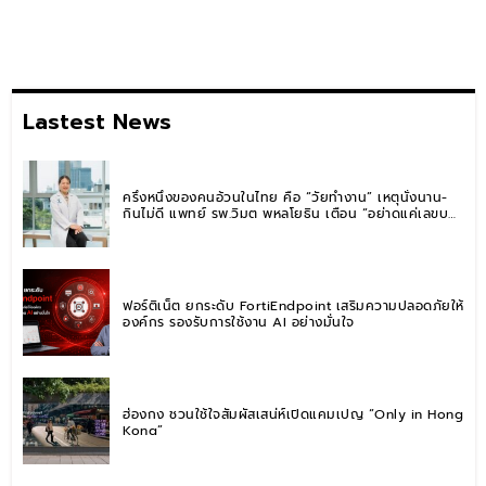
Lastest News
ครึ่งหนึ่งของคนอ้วนในไทย คือ “วัยทำงาน” เหตุนั่งนาน-
กินไม่ดี แพทย์ รพ.วิมุต พหลโยธิน เตือน “อย่าดูแค่เลขบน
ตาชั่ง” แนะปรับพฤติกรรมระยะยาว
ฟอร์ติเน็ต ยกระดับ FortiEndpoint เสริมความปลอดภัยให้
องค์กร รองรับการใช้งาน AI อย่างมั่นใจ
ฮ่องกง ชวนใช้ใจสัมผัสเสน่ห์เปิดแคมเปญ “Only in Hong
Kong”