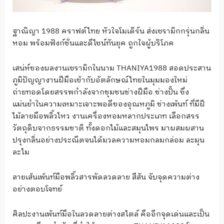
ฐาณิญา 1988 คราฟต์ไทย หัวใจโมเดิร์น ส่งเซรามิกกรุ่นกลิ่น
หอม พร้อมฟังก์ชั่นและดีไซน์ทันยุค ถูกใจผู้บริโภค
เสน่ห์ของผลงานเซรามิกในนาม THANIYA1988 สอดประสาน
ภูมิปัญญางานฝีมือเข้ากับอัตลักษณ์ไทยในมุมมองใหม่
ถ่ายทอดโดยสรรพกำลังจากชุมชนช่างฝีมือ ช่างปั้น ซึ่ง
แม่นยำในความเหมาะเจาะพอดีของอุณหภูมิ ช่างเพ้นท์ ที่มีฝี
ไม้ลายมือพลิ้วไหว งานเครื่องหอมหลากประเภท เลือกสรร
วัตถุดิบจากธรรมชาติ ทั้งดอกไม้และสมุนไพร มาผสมผสาน
ปรุงกลิ่นอย่างประณีตจนได้มวลความหอมกลมกล่อม ละมุน
ละไม
ลายเส้นเพ้นท์มือพลิ้วสารพัดลวดลาย สีสัน จับจุดความต่าง
อย่างตอบโจทย์
ศิลปะงานเพ้นท์มือในลวดลายต่างสไตล์ คืออีกจุดเด่นและเป็น