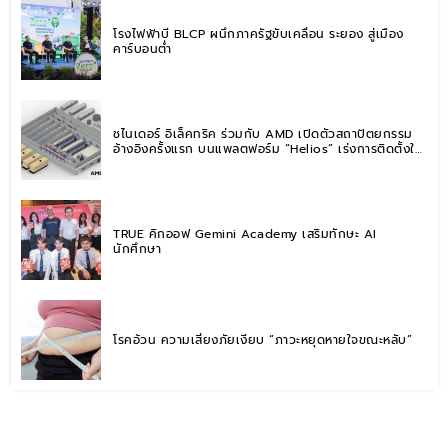
โรงไฟฟ้าบี BLCP ผนึกภาครัฐขับเคลื่อน ระยอง สู่เมือง
คาร์บอนต่ำ
ชไนเดอร์ อิเล็คทริค ร่วมกับ AMD เปิดตัวสถาปัตยกรรม
อ้างอิงครั้งแรก บนแพลตฟอร์ม “Helios” เร่งการติดตั้งใช้
งานสำหรับ AI Factory
TRUE คิกออฟ Gemini Academy เสริมทักษะ AI
นักศึกษา
โรคอ้วน ความเสี่ยงภัยเงียบ “ภาวะหยุดหายใจขณะหลับ”