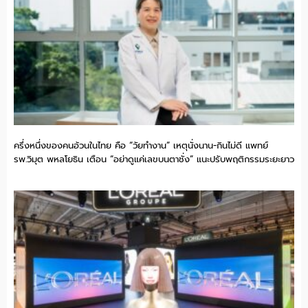
ครึ่งหนึ่งของคนอ้วนในไทย คือ “วัยทำงาน” เหตุนั่งนาน-กินไม่ดี แพทย์
รพ.วิมุต พหลโยธิน เตือน “อย่าดูแค่เลขบนตาชั่ง” แนะปรับพฤติกรรมระยะยาว