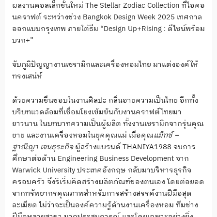
ผลงานคอลเล็กชั่นใหม่ The Stellar Zodiac Collection ที่ไอคอ
นคราฟต์ ระหว่างช่วง Bangkok Design Week 2025 เทศกาล
ออกแบบกรุงเทพ ภายใต้ธีม “Design Up+Rising : ดีไซน์พร้อม
บวก+”
จับภูมิปัญญางานเซรามิกและเครื่องหอมไทย มาแต่งองค์ให้
ทรงเสน่ห์
ด้วยความชื่นชอบในงานศิลปะ กลิ่นอายความเป็นไทย อีกทั้ง
บริบทแวดล้อมที่เชื่อมโยงเข้มข้นกับงานคราฟต์ไทยมา
ยาวนาน ในบทบาทความเป็นผู้ผลิต ทั้งงานเซรามิกจากรุ่นคุณ
ยาย และงานเครื่องหอมในยุคคุณแม่ เมื่อคุณ
แม็ทช์ –
ฐาณิญา เจนธุระกิจ
ผู้สร้างแบรนด์ THANIYA1988 จบการ
ศึกษาต่อด้าน Engineering Business Development จาก
Warwick University ประเทศอังกฤษ กลับมาบริหารธุรกิจ
ครอบครัว จึงริเริ่มคิดสร้างผลิตภัณฑ์ของตนเอง โดยต่อยอด
จากทรัพยากรคุณภาพสำหรับการสร้างสรรค์งานฝีมือสุด
ละเมียด ไม่ว่าจะเป็นองค์ความรู้ด้านงานเครื่องหอม ทีมช่าง
ฝีมือหลายสาขา มากประสบการณ์ และโดยเฉพาะอย่างยิ่ง