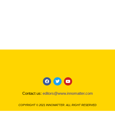
F
T
Y
a
w
o
c
i
u
Contact us:
editors@www.innomatter.com
e
t
t
b
t
u
o
e
b
COPYRIGHT © 2021 INNOMATTER. ALL RIGHT RESERVED
o
r
e
k