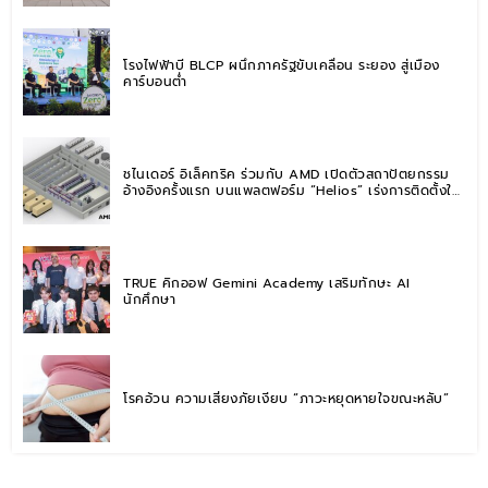
โรงไฟฟ้าบี BLCP ผนึกภาครัฐขับเคลื่อน ระยอง สู่เมือง
คาร์บอนต่ำ
ชไนเดอร์ อิเล็คทริค ร่วมกับ AMD เปิดตัวสถาปัตยกรรม
อ้างอิงครั้งแรก บนแพลตฟอร์ม “Helios” เร่งการติดตั้งใช้
งานสำหรับ AI Factory
TRUE คิกออฟ Gemini Academy เสริมทักษะ AI
นักศึกษา
โรคอ้วน ความเสี่ยงภัยเงียบ “ภาวะหยุดหายใจขณะหลับ”