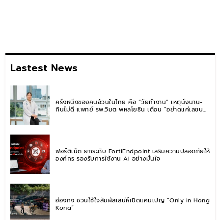
Lastest News
ครึ่งหนึ่งของคนอ้วนในไทย คือ “วัยทำงาน” เหตุนั่งนาน-
กินไม่ดี แพทย์ รพ.วิมุต พหลโยธิน เตือน “อย่าดูแค่เลขบน
ตาชั่ง” แนะปรับพฤติกรรมระยะยาว
ฟอร์ติเน็ต ยกระดับ FortiEndpoint เสริมความปลอดภัยให้
องค์กร รองรับการใช้งาน AI อย่างมั่นใจ
ฮ่องกง ชวนใช้ใจสัมผัสเสน่ห์เปิดแคมเปญ “Only in Hong
Kong”