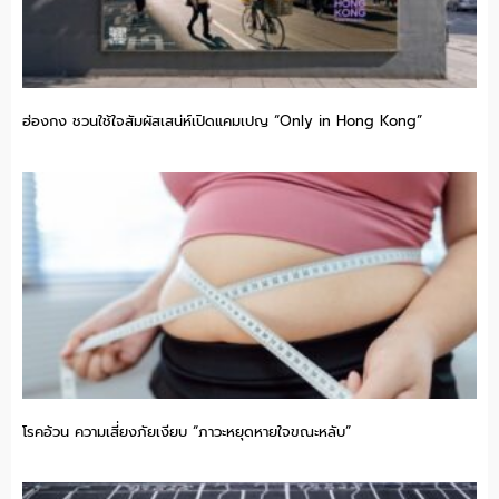
ฮ่องกง ชวนใช้ใจสัมผัสเสน่ห์เปิดแคมเปญ “Only in Hong Kong”
โรคอ้วน ความเสี่ยงภัยเงียบ “ภาวะหยุดหายใจขณะหลับ”