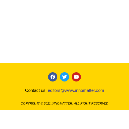
F
T
Y
a
w
o
c
i
u
Contact us:
editors@www.innomatter.com
e
t
t
b
t
u
o
e
b
COPYRIGHT © 2021 INNOMATTER. ALL RIGHT RESERVED
o
r
e
k