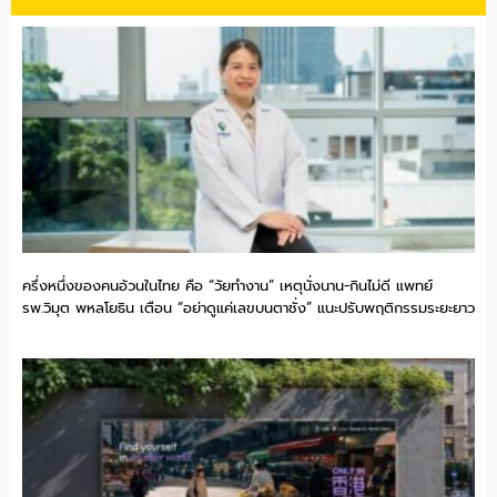
ครึ่งหนึ่งของคนอ้วนในไทย คือ “วัยทำงาน” เหตุนั่งนาน-กินไม่ดี แพทย์
รพ.วิมุต พหลโยธิน เตือน “อย่าดูแค่เลขบนตาชั่ง” แนะปรับพฤติกรรมระยะยาว