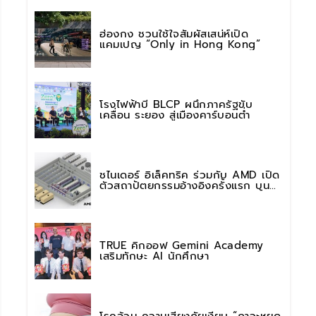
ฮ่องกง ชวนใช้ใจสัมผัสเสน่ห์เปิด
แคมเปญ “Only in Hong Kong”
โรงไฟฟ้าบี BLCP ผนึกภาครัฐขับ
เคลื่อน ระยอง สู่เมืองคาร์บอนต่ำ
ชไนเดอร์ อิเล็คทริค ร่วมกับ AMD เปิด
ตัวสถาปัตยกรรมอ้างอิงครั้งแรก บน
แพลตฟอร์ม “Helios” เร่งการติดตั้งใช้
งานสำหรับ AI Factory
TRUE คิกออฟ Gemini Academy
เสริมทักษะ AI นักศึกษา