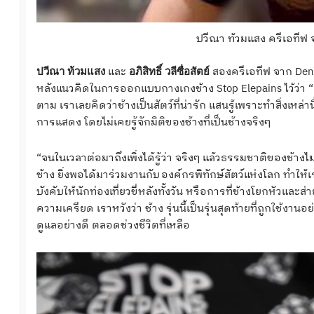
ปวีณา ท้วมแสง ครีเอทีฟ 
และ
สองครีเอทีฟ จาก Dents
ปวีณา ท้วมแสง
อภิสิทธิ์ วลีซื่อสัตย์
หลังแนวคิดในการออกแบบกางเกงช้าง Stop Elepains ไว้ว่า “เร
ตาม เราเลยคิดว่าช้างเป็นสัตว์ที่น่ารัก แสนรู้เพราะทำสิ่งเหล
การแสดง โดยไม่เคยรู้จักมิติของช้างที่เป็นช้างจริงๆ
“จนในเวลาต่อมาถึงเพิ่งได้รู้ว่า จริงๆ แล้วธรรมชาติของช้างไม่ไ
ช้าง ยิ่งพอได้มาร่วมงานกับ องค์กรพิทักษ์สัตว์แห่งโลก ทำให้เ
บังคับให้นักท่องเที่ยวขี่หลังทั้งวัน หรือการที่ช้างโยกหัวแ
ความเครียด เราหวังว่า ช้าง รุ่นนี้เป็นรุ่นสุดท้ายที่ถูกใช้
ดูแลอย่างดี ตลอดช่วงชีวิตที่เหลือ