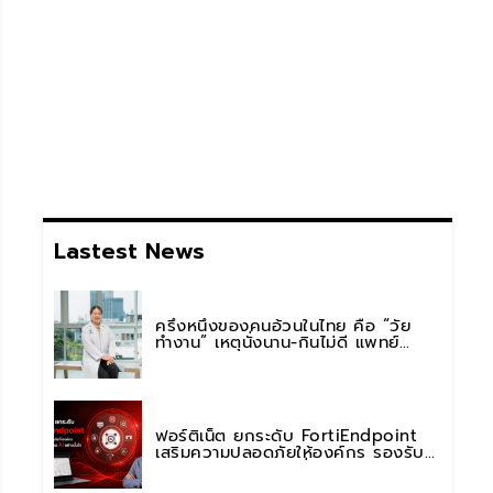
Lastest News
ครึ่งหนึ่งของคนอ้วนในไทย คือ “วัย
ทำงาน” เหตุนั่งนาน-กินไม่ดี แพทย์
รพ.วิมุต พหลโยธิน เตือน “อย่าดูแค่เลข
บนตาชั่ง” แนะปรับพฤติกรรมระยะยาว
ฟอร์ติเน็ต ยกระดับ FortiEndpoint
เสริมความปลอดภัยให้องค์กร รองรับ
การใช้งาน AI อย่างมั่นใจ