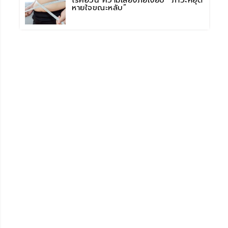
โรคอ้วน ความเสี่ยงภัยเงียบ “ภาวะหยุด
หายใจขณะหลับ”