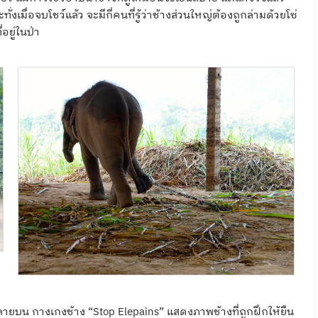
เมื่อจบโชว์แล้ว จะมีกี่คนที่รู้ว่าช้างส่วนใหญ่ต้องถูกล่ามด้วยโซ่
อยู่ในป่า
วดลายบน กางเกงช้าง “Stop Elepains” แสดงภาพช้างที่ถูกฝึกให้ยืน