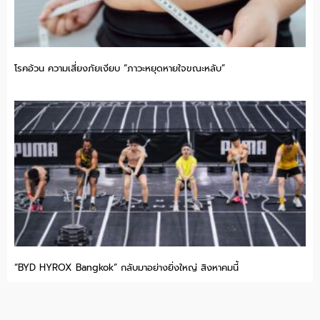
โรคอ้วน ความเสี่ยงภัยเงียบ “ภาวะหยุดหายใจขณะหลับ”
“BYD HYROX Bangkok” กลับมาอย่างยิ่งใหญ่ สิงหาคมนี้