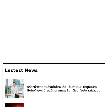
Lastest News
ครึ่งหนึ่งของคนอ้วนในไทย คือ “วัยทำงาน” เหตุนั่งนาน-
กินไม่ดี แพทย์ รพ.วิมุต พหลโยธิน เตือน “อย่าดูแค่เลขบน
ตาชั่ง” แนะปรับพฤติกรรมระยะยาว