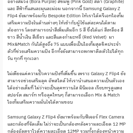
อย่างสีม่วง (Bora Purple) สีชมพู​ (Pink Gold) สีดำ (Graphite)
และ สีฟ้าที่แสนละมุนละม่อม นอกจากนี้ Samsung Galaxy Z
Flip4 ยังมาพร้อมกับ Bespoke Edition ให้เราได้ครีเอทไอเท็ม
เสริมความปังในด้านต่างๆ ให้เข้ากับผู้ใช้แต่ละคนได้ตาม
ต้องการ โดยสามารถนำสีเพิ่มเติมอีก 5 สี ซึ่งได้แก่ สีเหลือง สี
ขาว สีน้ำเงิน สีเขียว และสีแดงกำมะหยี่ (Red Velvet) มา
Mix&Match กันได้สูงถึง 75 แบบเพื่อเป็นไอเท็มสุดชิคประจำ
ตัวที่ช่วยเสริมความปัง อีกทั้งยังสามารถพกพาติดตัวไปได้ทุก
วัน ทุกที่ ทุกเวลา
ไม่เพียงแค่ความปั๊วความปังที่เพิ่มขึ้น เพราะ Galaxy Z Flip4 ยัง
สามารถช่วยเสริมลุค อัพสไตล์ ให้เรานำเสนอความเป็นตัวเอง
ได้อย่างเต็มที่ ไม่ว่าจะเป็นลุคหวานใส มินิมอล เรียบหรู​ดูแพง
สปอร์ต สมาร์ท หรือลุคไหนๆ ก็สามารถเลือก Mix & Match
ไอเท็มเสริมความมั่นใจได้ตามชอบ
Samsung Galaxy Z Flip4 ยังมาพร้อมกับฟีเจอร์ Flex Camera
และกล้องที่จัดเต็ม ไม่ว่าจะเป็นกล้องหลังความละเอียด 12 MP
กล้องอัลตราไวด์ความละเอียด 12MP รวมทั้งกล้องหน้าความ