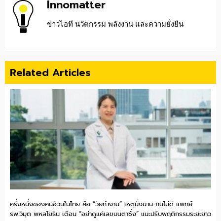
Innomatter
ข่าวไอที นวัตกรรม พลังงาน และความยั่งยืน
Related Articles
ครึ่งหนึ่งของคนอ้วนในไทย คือ “วัยทำงาน” เหตุนั่งนาน-กินไม่ดี แพทย์
รพ.วิมุต พหลโยธิน เตือน “อย่าดูแค่เลขบนตาชั่ง” แนะปรับพฤติกรรมระยะยาว