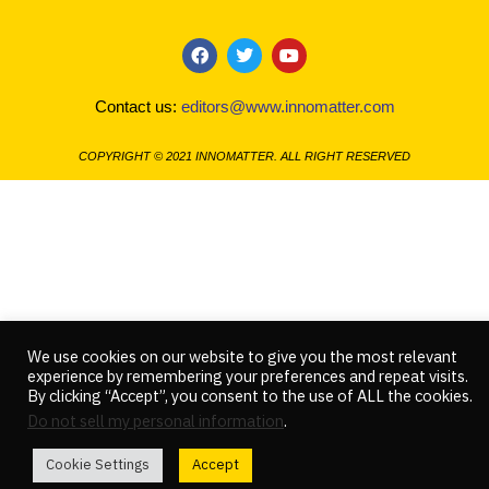
a
w
o
c
i
u
Contact us:
editors@www.innomatter.com
e
t
t
b
t
u
o
e
b
COPYRIGHT © 2021 INNOMATTER. ALL RIGHT RESERVED
o
r
e
k
We use cookies on our website to give you the most relevant
experience by remembering your preferences and repeat visits.
By clicking “Accept”, you consent to the use of ALL the cookies.
Do not sell my personal information
.
Cookie Settings
Accept