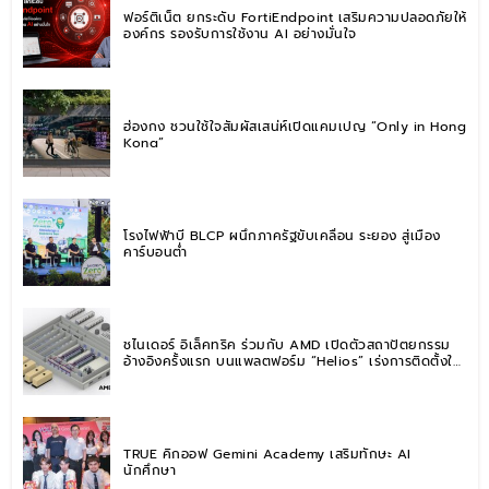
ฟอร์ติเน็ต ยกระดับ FortiEndpoint เสริมความปลอดภัยให้
องค์กร รองรับการใช้งาน AI อย่างมั่นใจ
ฮ่องกง ชวนใช้ใจสัมผัสเสน่ห์เปิดแคมเปญ “Only in Hong
Kong”
โรงไฟฟ้าบี BLCP ผนึกภาครัฐขับเคลื่อน ระยอง สู่เมือง
คาร์บอนต่ำ
ชไนเดอร์ อิเล็คทริค ร่วมกับ AMD เปิดตัวสถาปัตยกรรม
อ้างอิงครั้งแรก บนแพลตฟอร์ม “Helios” เร่งการติดตั้งใช้
งานสำหรับ AI Factory
TRUE คิกออฟ Gemini Academy เสริมทักษะ AI
นักศึกษา