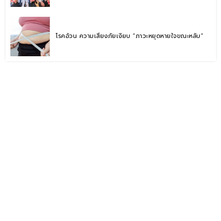
โรคอ้วน ความเสี่ยงภัยเงียบ “ภาวะหยุดหายใจขณะหลับ”