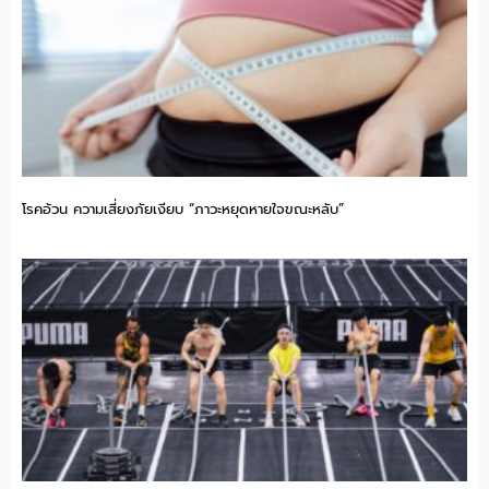
โรคอ้วน ความเสี่ยงภัยเงียบ “ภาวะหยุดหายใจขณะหลับ”