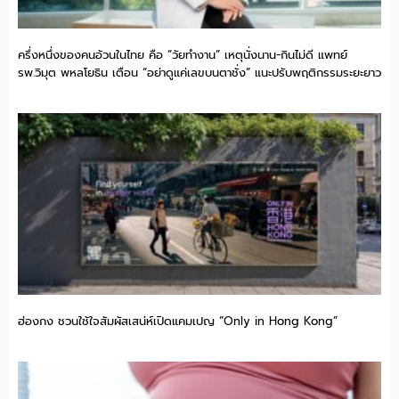
ครึ่งหนึ่งของคนอ้วนในไทย คือ “วัยทำงาน” เหตุนั่งนาน-กินไม่ดี แพทย์
รพ.วิมุต พหลโยธิน เตือน “อย่าดูแค่เลขบนตาชั่ง” แนะปรับพฤติกรรมระยะยาว
ฮ่องกง ชวนใช้ใจสัมผัสเสน่ห์เปิดแคมเปญ “Only in Hong Kong”