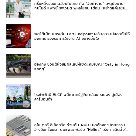
ครึ่งหนึ่งของคนอ้วนในไทย คือ “วัยทำงาน” เหตุนั่งนาน-
กินไม่ดี แพทย์ รพ.วิมุต พหลโยธิน เตือน “อย่าดูแค่เลขบน
ตาชั่ง” แนะปรับพฤติกรรมระยะยาว
ฟอร์ติเน็ต ยกระดับ FortiEndpoint เสริมความปลอดภัยให้
องค์กร รองรับการใช้งาน AI อย่างมั่นใจ
ฮ่องกง ชวนใช้ใจสัมผัสเสน่ห์เปิดแคมเปญ “Only in Hong
Kong”
โรงไฟฟ้าบี BLCP ผนึกภาครัฐขับเคลื่อน ระยอง สู่เมือง
คาร์บอนต่ำ
ชไนเดอร์ อิเล็คทริค ร่วมกับ AMD เปิดตัวสถาปัตยกรรม
อ้างอิงครั้งแรก บนแพลตฟอร์ม “Helios” เร่งการติดตั้งใช้
งานสำหรับ AI Factory