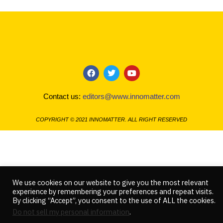
F
T
Y
a
w
o
c
i
u
Contact us:
editors@www.innomatter.com
e
t
t
b
t
u
o
e
b
COPYRIGHT © 2021 INNOMATTER. ALL RIGHT RESERVED
o
r
e
k
We use cookies on our website to give you the most relevant
experience by remembering your preferences and repeat visits.
By clicking “Accept”, you consent to the use of ALL the cookies.
Do not sell my personal information
.