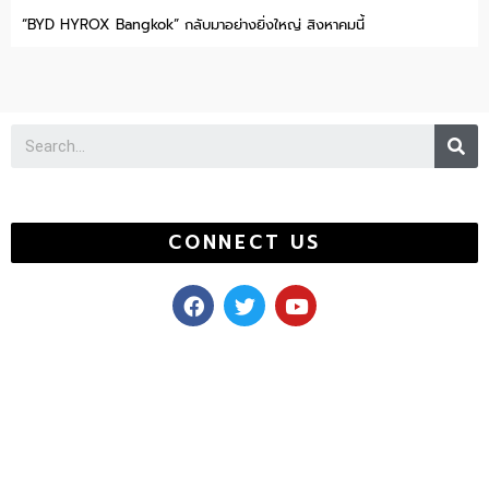
“BYD HYROX Bangkok” กลับมาอย่างยิ่งใหญ่ สิงหาคมนี้
Se
CONNECT US
F
T
Y
a
w
o
c
i
u
e
t
t
b
t
u
o
e
b
o
r
e
k