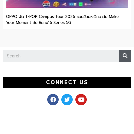
OPPO จัด T-POP Campus Tour 2026 ชวนวัยมหาวิทยาลัย Make
Your Moment กับ Reno16 Series 5G
Se
CONNECT US
F
T
Y
a
w
o
c
i
u
e
t
t
b
t
u
o
e
b
o
r
e