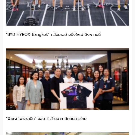
“BYD HYROX Bangkok” กลับมาอย่างยิ่งใหญ่ สิงหาคมนี้
“พิชญ์ โพธารามิก” มอบ 2 ล้านบาท นักตบสาวไทย