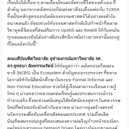
เรียนไปได้เรื่อย ๆ ตามเงื่อนไขและจังหวะชีวิตของตัวเอง ที่
สำคัญ นอกจากคลังหน่วยกิตแห่งชาติจะเชื่อมต่อกับ TUXSA
ซึ่งเป็นหลักสูตรออนไลน์ของธรรมศาสตร์ได้อย่างลงตัวใน
อนาคตแล้ว ยังจะช่วยให้ธรรมศาสตร์กลับไปทำหน้าที่ตลาด
วิชายุคดิจิตอลที่ส่งเสริมการ Upskill และ Reskill ให้กับคนใน
ทุกเจนเนอเรชันได้อย่างมีประสิทธิภาพไม่ว่าเขาเหล่านั้นจะอยู่
ที่ใดบนโลกใบนี้”
คณบดีบัณฑิตวิทยาลัย จุฬาลงกรณ์มหาวิทยาลัย รศ.
ให้ข้อมูลว่าว่า คลังหน่วยกิตแห่ง
ดร.ยุทธนา ฉัพพรรณรัตน์
ชาติ (NCBS) เป็น Ecosystem สำคัญของกระทรวงฯ ที่ขยาย
โอกาสให้กับนิสิตนักศึกษาในระบบ Formal Informal และ
Non-Formal Education ช่วยให้ผู้เรียนสามารถเรียนความรู้
ใหม่ ๆ ผ่านหลากหลายแหล่งเรียนรู้และประสบการณ์การ
ทำงานจริง ซึ่งจะช่วยสนับสนุนวิสัยทัศน์ของจุฬาฯ ในศตวรรษ
ใหม่ที่พร้อมปรับตัวเข้ากับอนาคต ผ่านการมุ่งสร้างสรรค์
นวัตกรรมเพื่อขับเคลื่อนสังคมและประเทศ รวมถึงผลิต
บัณฑิตสมรรถนะสูงที่ตอบสนองความเจริญก้าวหน้าของโลก
ยุคใหม่บนฐานของ Demand Driven โดยการไม่ผูกขาดองค์