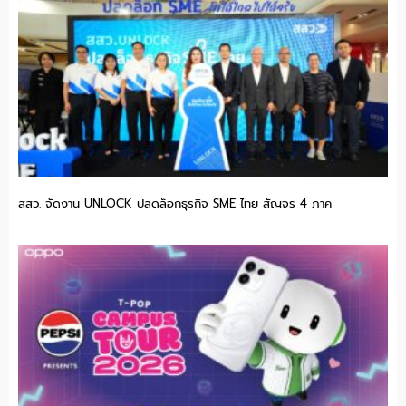
สสว. จัดงาน UNLOCK ปลดล็อกธุรกิจ SME ไทย สัญจร 4 ภาค