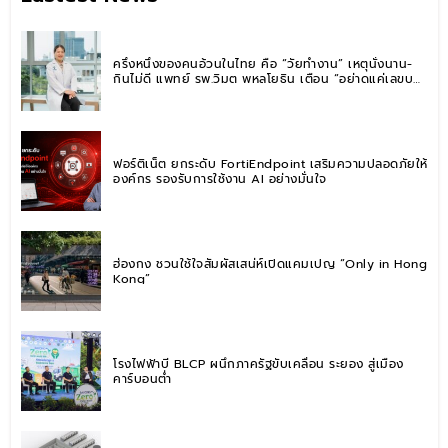
ครึ่งหนึ่งของคนอ้วนในไทย คือ “วัยทำงาน” เหตุนั่งนาน-
กินไม่ดี แพทย์ รพ.วิมุต พหลโยธิน เตือน “อย่าดูแค่เลขบน
ตาชั่ง” แนะปรับพฤติกรรมระยะยาว
ฟอร์ติเน็ต ยกระดับ FortiEndpoint เสริมความปลอดภัยให้
องค์กร รองรับการใช้งาน AI อย่างมั่นใจ
ฮ่องกง ชวนใช้ใจสัมผัสเสน่ห์เปิดแคมเปญ “Only in Hong
Kong”
โรงไฟฟ้าบี BLCP ผนึกภาครัฐขับเคลื่อน ระยอง สู่เมือง
คาร์บอนต่ำ