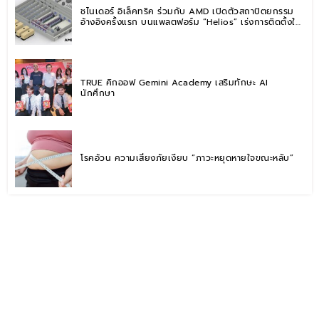
ชไนเดอร์ อิเล็คทริค ร่วมกับ AMD เปิดตัวสถาปัตยกรรม
อ้างอิงครั้งแรก บนแพลตฟอร์ม “Helios” เร่งการติดตั้งใช้
งานสำหรับ AI Factory
TRUE คิกออฟ Gemini Academy เสริมทักษะ AI
นักศึกษา
โรคอ้วน ความเสี่ยงภัยเงียบ “ภาวะหยุดหายใจขณะหลับ”