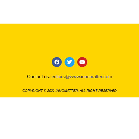
F
T
Y
a
w
o
c
i
u
Contact us:
editors@www.innomatter.com
e
t
t
b
t
u
o
e
b
COPYRIGHT © 2021 INNOMATTER. ALL RIGHT RESERVED
o
r
e
k