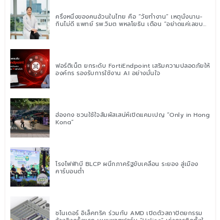
ครึ่งหนึ่งของคนอ้วนในไทย คือ “วัยทำงาน” เหตุนั่งนาน-
กินไม่ดี แพทย์ รพ.วิมุต พหลโยธิน เตือน “อย่าดูแค่เลขบน
ตาชั่ง” แนะปรับพฤติกรรมระยะยาว
ฟอร์ติเน็ต ยกระดับ FortiEndpoint เสริมความปลอดภัยให้
องค์กร รองรับการใช้งาน AI อย่างมั่นใจ
ฮ่องกง ชวนใช้ใจสัมผัสเสน่ห์เปิดแคมเปญ “Only in Hong
Kong”
โรงไฟฟ้าบี BLCP ผนึกภาครัฐขับเคลื่อน ระยอง สู่เมือง
คาร์บอนต่ำ
ชไนเดอร์ อิเล็คทริค ร่วมกับ AMD เปิดตัวสถาปัตยกรรม