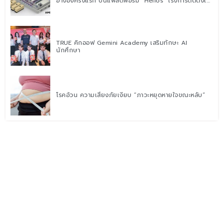
อ้างอิงครั้งแรก บนแพลตฟอร์ม “Helios” เร่งการติดตั้งใช้
งานสำหรับ AI Factory
TRUE คิกออฟ Gemini Academy เสริมทักษะ AI
นักศึกษา
โรคอ้วน ความเสี่ยงภัยเงียบ “ภาวะหยุดหายใจขณะหลับ”