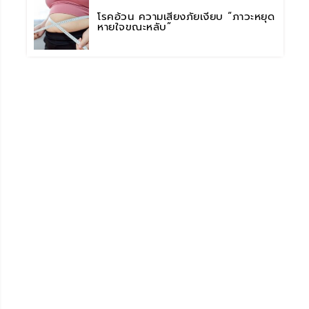
โรคอ้วน ความเสี่ยงภัยเงียบ “ภาวะหยุด
หายใจขณะหลับ”