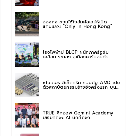
การใช้งาน AI อย่างมั่นใจ
ฮ่องกง ชวนใช้ใจสัมผัสเสน่ห์เปิด
แคมเปญ “Only in Hong Kong”
โรงไฟฟ้าบี BLCP ผนึกภาครัฐขับ
เคลื่อน ระยอง สู่เมืองคาร์บอนต่ำ
ชไนเดอร์ อิเล็คทริค ร่วมกับ AMD เปิด
ตัวสถาปัตยกรรมอ้างอิงครั้งแรก บน
แพลตฟอร์ม “Helios” เร่งการติดตั้งใช้
งานสำหรับ AI Factory
TRUE คิกออฟ Gemini Academy
เสริมทักษะ AI นักศึกษา