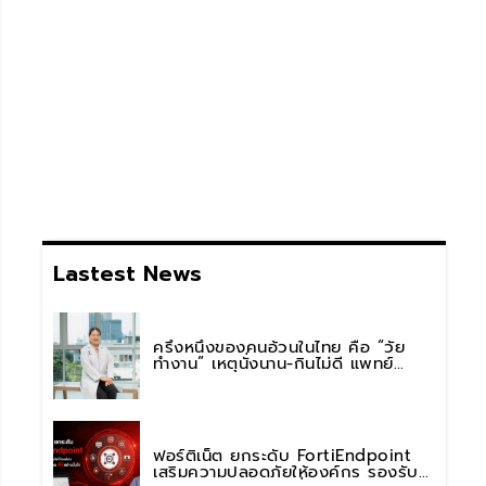
Lastest News
ครึ่งหนึ่งของคนอ้วนในไทย คือ “วัย
ทำงาน” เหตุนั่งนาน-กินไม่ดี แพทย์
รพ.วิมุต พหลโยธิน เตือน “อย่าดูแค่เลข
บนตาชั่ง” แนะปรับพฤติกรรมระยะยาว
ฟอร์ติเน็ต ยกระดับ FortiEndpoint
เสริมความปลอดภัยให้องค์กร รองรับ