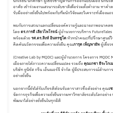
นักเรียน นักศึกษา ผู้เชี่ยวชาญด้านการออกแบบเมือง นักนว
อาศัย เข้าร่วมงานเสวนาระดับชาติเพื่อร่วมตั้งคำถาม หาค
รับมืออย่างยั่งยืนไปพร้อมกับทีมนักวิจัยและวิเคราะห์เมืองแ
พบกับการเสวนาแลกเปลี่ยนองค์ความรู้และฉายภาพอนาคตของ
โดย
ผู้อำนวยการบริหาร FutureTales 
ดร.การดี เลียวไพโรจน์
พร้อมด้วย
หัวหน้าคณะที่ปรึกษาศูนย์วิจ
รศ.ดร.สิงห์ อินทรชูโต
คิดค้นนวัตกรรมเพื่อความยั่งยืน คุณ
ผู้เชี่
ภารุต เพ็ญพายัพ
(Creative Lab by MQDC) และผู้อำนวยการ โครงการ MQDC Met
เมืองภายใต้ภาวะความเปลี่ยนแปลง รวมถึง
คุณเกชา ธีระโกเ
บริษัท ยูนิซัส กรีน เอ็นเนอร์จี จำกัด ผู้มีประสบการณ์ด้
อย่างยั่งยืน
นอกจากนี้ยังได้รับเกียรติต้อนรับดาราสาวชื่อดังอย่าง คุณ
เช
จัดการธุรกิจเพื่อความยั่งยืนจากมหาวิทยาลัยระดับโลกอย่าง 
พัฒนาได้อย่างยั่งยืนในทุกมิติ