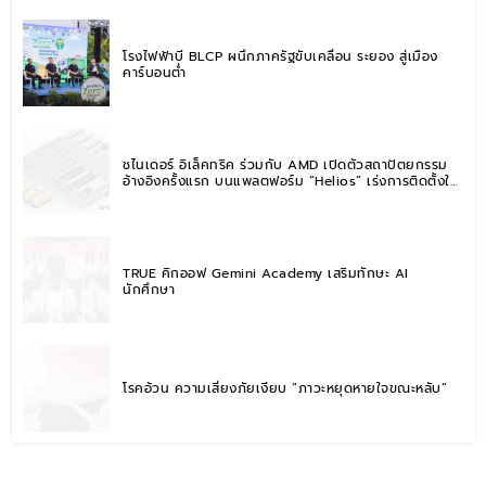
โรงไฟฟ้าบี BLCP ผนึกภาครัฐขับเคลื่อน ระยอง สู่เมือง
คาร์บอนต่ำ
ชไนเดอร์ อิเล็คทริค ร่วมกับ AMD เปิดตัวสถาปัตยกรรม
อ้างอิงครั้งแรก บนแพลตฟอร์ม “Helios” เร่งการติดตั้งใช้
งานสำหรับ AI Factory
TRUE คิกออฟ Gemini Academy เสริมทักษะ AI
นักศึกษา
โรคอ้วน ความเสี่ยงภัยเงียบ “ภาวะหยุดหายใจขณะหลับ”