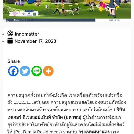
innomatter
November 17, 2023
Share
ความสนุกครั้งใหม่กำลังบังเกิด เราเตรียมตัวพร้อมแล้วหรือ
ยัง ..
3..2..1..Let’s GO!
ความสนุกสนานสดใสของขบวนทัพน้
อง
หมา จะกลับมาสร้างรอยยิ้
มและความประทับใจอีกครั้ง
บริษัท
ผู้นำด้านการพัฒนา
เมเจอร์ ดีเวลลอปเม้นท์ จำกัด (มหาชน)
ธุรกิจอสั
งหาริมทรัพย์ระดับลักชูรี
และคอนโดมิเนียมเลี้ยงสัตว์
ได้ (
Pet Family Residences)
ร่วมกับ
ภาค
กรุงเทพมหานคร