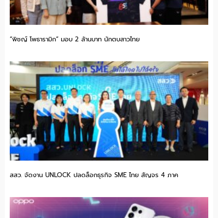
“พิชญ์ โพธารามิก” มอบ 2 ล้านบาท นักตบสาวไทย
สสว. จัดงาน UNLOCK ปลดล็อกธุรกิจ SME ไทย สัญจร 4 ภาค