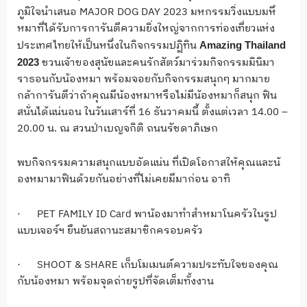
ภูมิใจนำเสนอ
MAJOR DOG DAY 2023
มหกรรมวิ่งแบบมหึ
หมาที่
ได้รั
บการการันตีความยิ่งใหญ่
จากการท่องเที่ยวแห่
ง
ประเทศไทยให้เป็นหนึ่งในกิ
จกรรมปฏิทิน
Amazing Thailand
ชวนเจ้าของสุนัขและคนรักสัตว์
มาร่วมกิจกรรมมินิมา
2023
ราธอนกับน้
องหมา พร้อมจอยกับกิจกรรมสนุกๆ มากมาย
กล้าการันตีว่าถ้าคุณมีน้
องหมาหรือไม่มีน้องหมาก็สนุก ฟิน
สนั่นได้แน่นอน ในวันเสาร์ที่
16
ธันวาคมนี้ ตั้งแต่เวลา
14.00 –
20.00
น. ณ สวนป่าเบญจกิติ
ถนนรัชดาภิเษก
พบกิจกรรมความสนุกแบบอัดแน่น ที่เปิดโอกาสให้คุณและน้
องหมามาฟินด้วยกันอย่างที่ไม่
เคยมีมาก่อน อาทิ
·
PET FAMILY ID Card
พาน้องมาทำสำหมาโนครัวในรู
ป
แบบเจอร์ฯ ยืนยันสถานะสมาชิกครอบครัว
·
SHOOT & SHARE
เก็บโมเมนต์ความประทับใจของคุ
ณ
กับน้องหมา
พร้อมจุดถ่ายรูปที่จัดเต็มทั้
งงาน