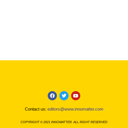
F
T
Y
a
w
o
c
i
u
Contact us:
editors@www.innomatter.com
e
t
t
b
t
u
o
e
b
COPYRIGHT © 2021 INNOMATTER. ALL RIGHT RESERVED
o
r
e