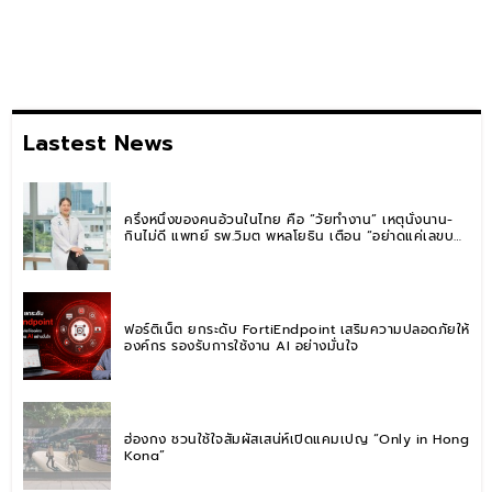
Lastest News
ครึ่งหนึ่งของคนอ้วนในไทย คือ “วัยทำงาน” เหตุนั่งนาน-
กินไม่ดี แพทย์ รพ.วิมุต พหลโยธิน เตือน “อย่าดูแค่เลขบน
ตาชั่ง” แนะปรับพฤติกรรมระยะยาว
ฟอร์ติเน็ต ยกระดับ FortiEndpoint เสริมความปลอดภัยให้
องค์กร รองรับการใช้งาน AI อย่างมั่นใจ
ฮ่องกง ชวนใช้ใจสัมผัสเสน่ห์เปิดแคมเปญ “Only in Hong
Kong”