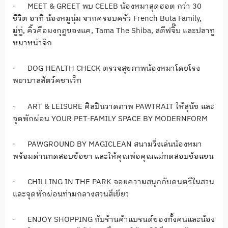
·
MEET & GREET
พบ
CELEB
น้องหมาสุดฮอต กว่า
30
ชีวิต อาทิ น้องหมูนุ่ม จากครอบครัว
French Buta Family,
มู่ทู่
,
คิ้วคือมงกุฏของแค
, Tama The Shiba,
สตีฟจิ๊บ และปลาทู
หมาหน้าจิก
·
DOG HEALTH CHECK
ตรวจสุขภาพน้
องหมาโดยโรง
พยาบาลสัตว์คชาเว็ท
·
ART & LEISURE
ศิลปินวาดภาพ
PAWTRAIT
ให้สุนัข และ
จุดพักผ่อน
YOUR PET-FAMILY SPACE BY MODERNFORM
·
PAWGROUND BY MAGICLEAN
สนามวิ่งเล่นน้องหมา
พร้อมด่านทดสอบข้อขา และให้คุณพ่อคุณแม่ทดสอบข้อแขน
·
CHILLING IN THE PARK
จอยความสนุกกับดนตรีในสวน
และจุดพักผ่อนท่ามกลางสวนสีเขี
ยว
·
ENJOY SHOPPING
กับร้านค้าแบรนด์ของทั้งคนและน้
อง