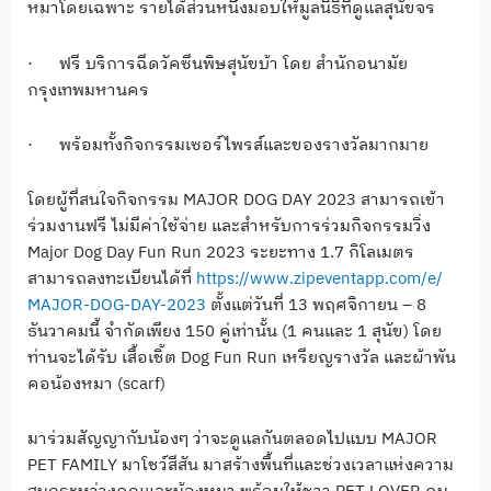
หมาโดยเฉพาะ รายได้ส่วนหนึ่งมอบให้มูลนิธิที่
ดูแลสุนัขจร
·
ฟรี บริการฉีดวัคซีนพิษสุนัขบ้า
โดย สำนักอนามัย
กรุงเทพมหานคร
·
พร้อมทั้งกิจกรรมเซอร์ไพรส์
และของรางวัลมากมาย
โดยผู้ที่สนใจกิจกรรม
MAJOR DOG DAY 2023
สามารถเข้า
ร่วมงานฟรี ไม่มีค่าใช้จ่าย และสำหรับการร่วมกิจกรรมวิ่ง
Major Dog Day Fun Run 2023
ระยะทาง
1.7
กิโลเมตร
สามารถลงทะเบียนได้ที่
https://www.zipeventapp.com/e/
MAJOR-DOG-DAY-2023
ตั้งแต่วันที่
13
พฤศจิกายน
– 8
ธันวาคมนี้ จำกัดเพียง
150
คู่เท่านั้น (
1
คนและ
1
สุนัข) โดย
ท่านจะได้รับ เสื้อเชิ้ต
Dog Fun Run
เหรียญรางวัล และผ้าพัน
คอน้องหมา (
scarf
)
มาร่วมสัญญากับน้องๆ ว่าจะดูแลกันตลอดไปแบบ
MAJOR
PET FAMILY
มาโชว์สีสัน มาสร้างพื้นที่และช่วงเวลาแห่
งความ