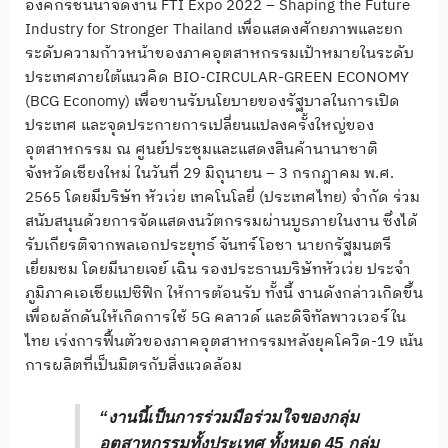
องค์กรชั้นนำจัดงาน FTI Expo 2022 – Shaping the Future
Industry for Stronger Thailand เพื่อแสดงศักยภาพและยก
ระดับความก้าวหน้าของภาคอุตสาหกรรมเป้าหมายในระดับ
ประเทศภายใต้แนวคิด BIO-CIRCULAR-GREEN ECONOMY
(BCG Economy) เพื่อขานรับนโยบายของรัฐบาลในการเปิด
ประเทศ และจุดประกายการเปลี่ยนแปลงครั้งใหญ่ของ
อุตสาหกรรม ณ ศูนย์ประชุมและแสดงสินค้านานาชาติ
จังหวัดเชียงใหม่ ในวันที่ 29 มิถุนายน – 3 กรกฎาคม พ.ศ.
2565 โดยมีบริษัท หัวเว่ย เทคโนโลยี่ (ประเทศไทย) จํากัด ร่วม
สนับสนุนด้วยการจัดแสดงนวัตกรรมผ่านบูธภายในงาน ซึ่งได้
รับเกียรติจากพลเอกประยุทธ์ จันทร์โอชา นายกรัฐมนตรี
เยี่ยมชม โดยมีนายเจย์ เฉิน รองประธานบริษัทหัวเว่ย ประจำ
ภูมิภาคเอเชียแปซิฟิก ให้การต้อนรับ ทั้งนี้ งานดังกล่าวเกิดขึ้น
เพื่อผลักดันให้เกิดการใช้ 5G คลาวด์ และดิจิทัลพาวเวอร์ใน
ไทย เร่งการฟื้นตัวของภาคอุตสาหกรรมหลังยุคโควิด-19 เน้น
การผลิตที่เป็นมิตรกับสิ่งแวดล้อม
“งานนี้เป็นการร่วมมือร่วมใจของกลุ่ม
อุตสาหกรรมทั้งประเทศ ทั้งหมด 45 กลุ่ม