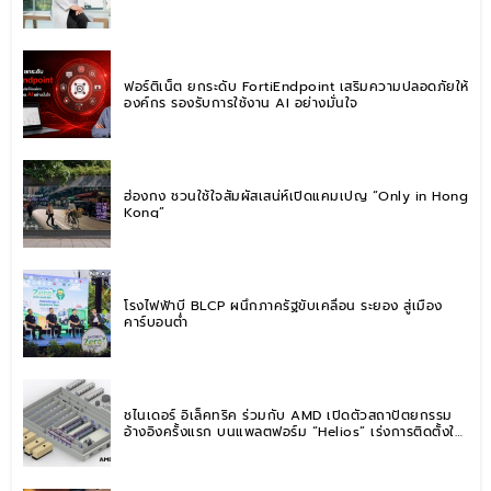
ตาชั่ง” แนะปรับพฤติกรรมระยะยาว
ฟอร์ติเน็ต ยกระดับ FortiEndpoint เสริมความปลอดภัยให้
องค์กร รองรับการใช้งาน AI อย่างมั่นใจ
ฮ่องกง ชวนใช้ใจสัมผัสเสน่ห์เปิดแคมเปญ “Only in Hong
Kong”
โรงไฟฟ้าบี BLCP ผนึกภาครัฐขับเคลื่อน ระยอง สู่เมือง
คาร์บอนต่ำ
ชไนเดอร์ อิเล็คทริค ร่วมกับ AMD เปิดตัวสถาปัตยกรรม
อ้างอิงครั้งแรก บนแพลตฟอร์ม “Helios” เร่งการติดตั้งใช้
งานสำหรับ AI Factory