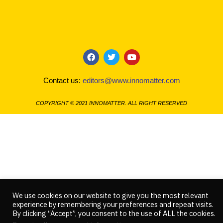
F
T
Y
a
w
o
c
i
u
Contact us:
editors@www.innomatter.com
e
t
t
b
t
u
o
e
b
COPYRIGHT © 2021 INNOMATTER. ALL RIGHT RESERVED
o
r
e
k
We use cookies on our website to give you the most relevant
experience by remembering your preferences and repeat visits.
By clicking “Accept”, you consent to the use of ALL the cookies.