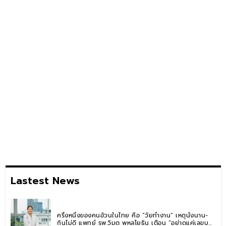
Lastest News
ครึ่งหนึ่งของคนอ้วนในไทย คือ “วัยทำงาน” เหตุนั่งนาน-
กินไม่ดี แพทย์ รพ.วิมุต พหลโยธิน เตือน “อย่าดูแค่เลขบน