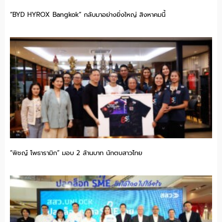
“BYD HYROX Bangkok” กลับมาอย่างยิ่งใหญ่ สิงหาคมนี้
“พิชญ์ โพธารามิก” มอบ 2 ล้านบาท นักตบสาวไทย