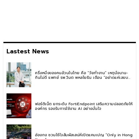
Lastest News
ครึ่งหนึ่งของคนอ้วนในไทย คือ “วัยทำงาน” เหตุนั่งนาน-
กินไม่ดี แพทย์ รพ.วิมุต พหลโยธิน เตือน “อย่าดูแค่เลขบน
ตาชั่ง” แนะปรับพฤติกรรมระยะยาว
ฟอร์ติเน็ต ยกระดับ FortiEndpoint เสริมความปลอดภัยให้
องค์กร รองรับการใช้งาน AI อย่างมั่นใจ
ฮ่องกง ชวนใช้ใจสัมผัสเสน่ห์เปิดแคมเปญ “Only in Hong