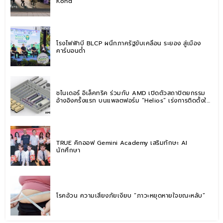
Kong”
โรงไฟฟ้าบี BLCP ผนึกภาครัฐขับเคลื่อน ระยอง สู่เมือง
คาร์บอนต่ำ
ชไนเดอร์ อิเล็คทริค ร่วมกับ AMD เปิดตัวสถาปัตยกรรม
อ้างอิงครั้งแรก บนแพลตฟอร์ม “Helios” เร่งการติดตั้งใช้
งานสำหรับ AI Factory
TRUE คิกออฟ Gemini Academy เสริมทักษะ AI
นักศึกษา
โรคอ้วน ความเสี่ยงภัยเงียบ “ภาวะหยุดหายใจขณะหลับ”