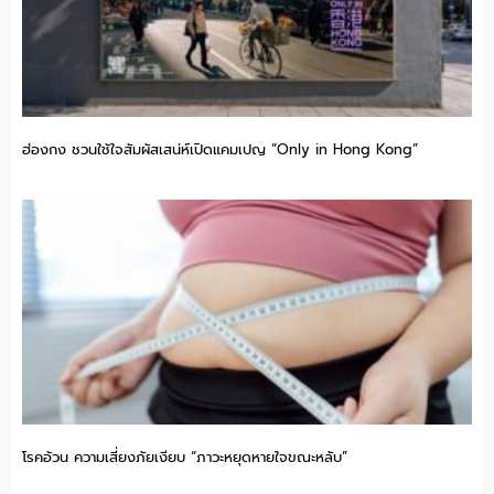
ฮ่องกง ชวนใช้ใจสัมผัสเสน่ห์เปิดแคมเปญ “Only in Hong Kong”
โรคอ้วน ความเสี่ยงภัยเงียบ “ภาวะหยุดหายใจขณะหลับ”