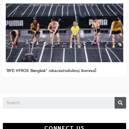
“BYD HYROX Bangkok” กลับมาอย่างยิ่งใหญ่ สิงหาคมนี้
Se
CONNECT US