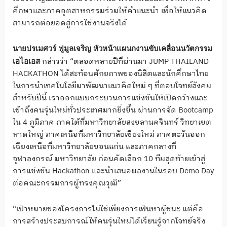
ศึกษาและภาคอุตสาหกรรมร่วมให้คำแนะนำ เพื่อให้แนวคิด
สามารถต่อยอดสู่การใช้งานจริงได้
นายปรเมศวร์ ฟูมูลเจริญ หัวหน้าแผนกงานขับเคลื่อนนวัตกรรม
กล่าวว่า “ตลอดหลายปีที่ผ่านมา JUMP THAILAND
เอไอเอส
HACKATHON ได้สะท้อนศักยภาพของนิสิตและนักศึกษาไทย
ในการนำเทคโนโลยีมาพัฒนาแนวคิดใหม่ ๆ ที่ตอบโจทย์สังคม
สำหรับปีนี้ เราออกแบบกระบวนการแข่งขันให้เปิดกว้างและ
เข้าถึงคนรุ่นใหม่ทั่วประเทศมากยิ่งขึ้น ผ่านการจัด Bootcamp
ใน 4 ภูมิภาค ภาคใต้ที่มหาวิทยาลัยสงขลานครินทร์ วิทยาเขต
หาดใหญ่ ภาคเหนือที่มหาวิทยาลัยเชียงใหม่ ภาคตะวันออก
เฉียงเหนือที่มหาวิทยาลัยขอนแก่น และภาคกลางที่
จุฬาลงกรณ์ มหาวิทยาลัย ก่อนคัดเลือก 10 ทีมสุดท้ายเข้าสู่
การแข่งขัน Hackathon และนำเสนอผลงานในรอบ Demo Day
ต่อคณะกรรมการผู้ทรงคุณวุฒิ”
“เป้าหมายของโครงการไม่ใช่เพียงการเฟ้นหาผู้ชนะ แต่คือ
การสร้างประสบการณ์ให้คนรุ่นใหม่ได้เรียนรู้จากโจทย์จริง