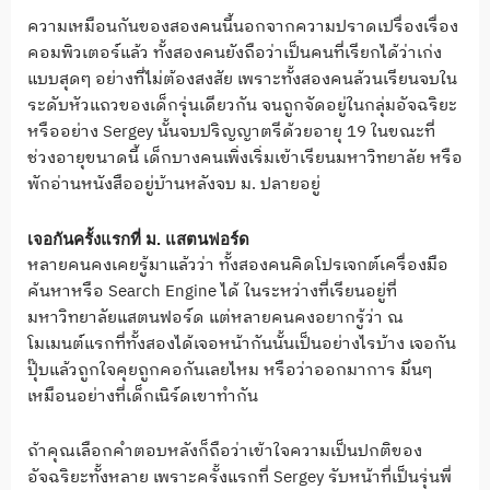
ความเหมือนกันของสองคนนี้นอกจากความปราดเปรื่องเรื่อง
คอมพิวเตอร์แล้ว ทั้งสองคนยังถือว่าเป็นคนที่เรียกได้ว่าเก่ง
แบบสุดๆ อย่างที่ไม่ต้องสงสัย เพราะทั้งสองคนล้วนเรียนจบใน
ระดับหัวแถวของเด็กรุ่นเดียวกัน จนถูกจัดอยู่ในกลุ่มอัจฉริยะ
หรืออย่าง Sergey นั้นจบปริญญาตรีด้วยอายุ 19 ในขณะที่
ช่วงอายุขนาดนี้ เด็กบางคนเพิ่งเริ่มเข้าเรียนมหาวิทยาลัย หรือ
พักอ่านหนังสืออยู่บ้านหลังจบ ม. ปลายอยู่
เจอกันครั้งแรกที่ ม. แสตนฟอร์ด
หลายคนคงเคยรู้มาแล้วว่า ทั้งสองคนคิดโปรเจกต์เครื่องมือ
ค้นหาหรือ Search Engine ได้ ในระหว่างที่เรียนอยู่ที่
มหาวิทยาลัยแสตนฟอร์ด แต่หลายคนคงอยากรู้ว่า ณ
โมเมนต์แรกที่ทั้งสองได้เจอหน้ากันนั้นเป็นอย่างไรบ้าง เจอกัน
ปุ๊บแล้วถูกใจคุยถูกคอกันเลยไหม หรือว่าออกมาการ มึนๆ
เหมือนอย่างที่เด็กเนิร์ดเขาทำกัน
ถ้าคุณเลือกคำตอบหลังก็ถือว่าเข้าใจความเป็นปกติของ
อัจฉริยะทั้งหลาย เพราะครั้งแรกที่ Sergey รับหน้าที่เป็นรุ่นพี่