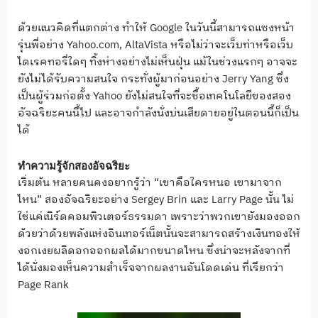
ด้วยแนวคิดที่แตกต่าง ทำให้ Google ในวันนี้สามารถแซงหน้า
รุ่นพี่อย่าง Yahoo.com, AltaVista หรือไม่ว่าจะเว็บท่าหรือเว็บ
ไดเรคทอรี่ใดๆ ทิ้งห่างอย่างไม่เห็นฝุ่น แม้ในช่วงแรกๆ อาจจะ
ยังไม่ได้รับความสนใจ กระทั่งผู้มาก่อนอย่าง Jerry Yang ซึ่ง
เป็นผู้ร่วมก่อตั้ง Yahoo ยังไม่สนใจที่จะซื้อเทคโนโลยีของสอง
อัจฉริยะคนนี้ไป และอาจกำลังนั่งบ่นเสียดายอยู่ในตอนนี้ก็เป็น
ได้
ทำความรู้จักสองอัจฉริยะ
เริ่มต้น หลายคนคงอยากรู้ว่า “เขาคือใครหนอ เขามาจาก
ไหน” สองอัจฉริยะอย่าง Sergey Brin และ Larry Page นั้น ไม่
ใช่แค่เนิร์ดคอมพิวเตอร์ธรรมดา เพราะว่าพวกเขายังมองออก
ด้วยว่าด้วยพลังแห่งอินเทอร์เน็ตนั้นจะสามารถสร้างเงินทองให้
งอกเงยผลิดอกออกผลได้มากขนาดไหน ซึ่งน่าจะหลังจากที่
ได้นั่งมองเห็นความสำเร็จจากผลงานอันโดดเด่น ที่เรียกว่า
Page Rank