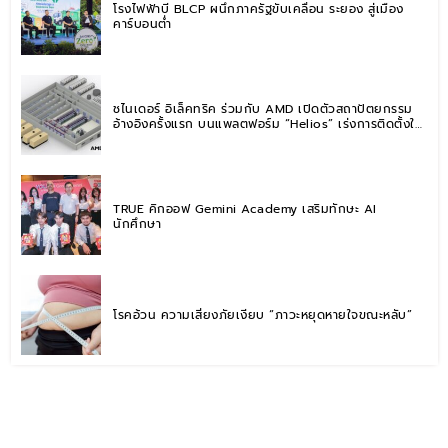
โรงไฟฟ้าบี BLCP ผนึกภาครัฐขับเคลื่อน ระยอง สู่เมือง
คาร์บอนต่ำ
ชไนเดอร์ อิเล็คทริค ร่วมกับ AMD เปิดตัวสถาปัตยกรรม
อ้างอิงครั้งแรก บนแพลตฟอร์ม “Helios” เร่งการติดตั้งใช้
งานสำหรับ AI Factory
TRUE คิกออฟ Gemini Academy เสริมทักษะ AI
นักศึกษา
โรคอ้วน ความเสี่ยงภัยเงียบ “ภาวะหยุดหายใจขณะหลับ”