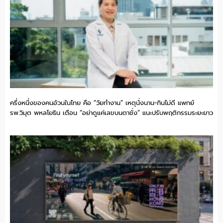
ครึ่งหนึ่งของคนอ้วนในไทย คือ “วัยทำงาน” เหตุนั่งนาน-กินไม่ดี แพทย์
รพ.วิมุต พหลโยธิน เตือน “อย่าดูแค่เลขบนตาชั่ง” แนะปรับพฤติกรรมระยะยาว