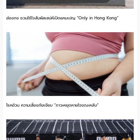
ฮ่องกง ชวนใช้ใจสัมผัสเสน่ห์เปิดแคมเปญ “Only in Hong Kong”
โรคอ้วน ความเสี่ยงภัยเงียบ “ภาวะหยุดหายใจขณะหลับ”