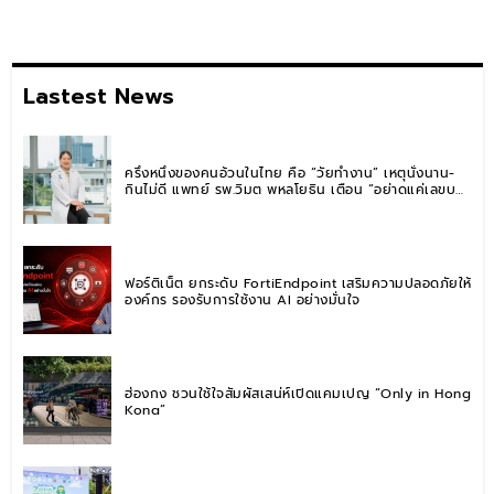
Lastest News
ครึ่งหนึ่งของคนอ้วนในไทย คือ “วัยทำงาน” เหตุนั่งนาน-
กินไม่ดี แพทย์ รพ.วิมุต พหลโยธิน เตือน “อย่าดูแค่เลขบน
ตาชั่ง” แนะปรับพฤติกรรมระยะยาว
ฟอร์ติเน็ต ยกระดับ FortiEndpoint เสริมความปลอดภัยให้
องค์กร รองรับการใช้งาน AI อย่างมั่นใจ
ฮ่องกง ชวนใช้ใจสัมผัสเสน่ห์เปิดแคมเปญ “Only in Hong
Kong”