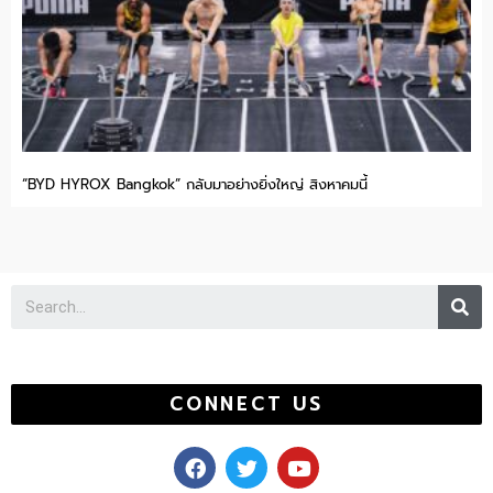
“BYD HYROX Bangkok” กลับมาอย่างยิ่งใหญ่ สิงหาคมนี้
Se
CONNECT US
F
T
Y
a
w
o