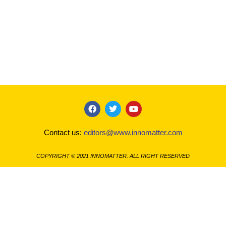
F
T
Y
a
w
o
c
i
u
Contact us:
editors@www.innomatter.com
e
t
t
b
t
u
o
e
b
COPYRIGHT © 2021 INNOMATTER. ALL RIGHT RESERVED
o
r
e
k