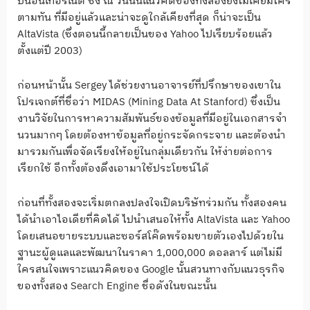
บนอินเทอร์เน็ต ซึ่ง ณ วันนั้นแนวคิดของทั้งสองยังไม่เคยมีใคร
ตามทัน ที่มีอยู่แล้วและน่าจะดูใกล้เคียงที่สุด ก็น่าจะเป็น
AltaVista (ซึ่งตอนนี้กลายเป็นของ Yahoo ไปเรียบร้อยแล้ว
ตั้งแต่ปี 2003)
ก่อนหน้านั้น Sergey ได้ช่วยงานอาจารย์ที่ปรึกษาของเขาใน
โปรเจกต์ที่ชื่อว่า MIDAS (Mining Data At Stanford) ซึ่งเป็น
งานวิจัยในการหาความสัมพันธ์ของข้อมูลที่มีอยู่ในเอกสารจำ
นวนมากๆ โดยต้องหาข้อมูลที่อยู่กระจัดกระจาย และต้องนำ
มารวมกันเพื่อจัดเรียงให้อยู่ในกลุ่มเดียวกัน ให้ง่ายต่อการ
เรียกใช้ อีกทั้งต้องดึงเอามาใช้ประโยชน์ได้
ก่อนที่ทั้งสองจะเริ่มตกลงปลงใจเปิดบริษัทร่วมกัน ทั้งสองคน
ได้นำเอาไอเดียที่คิดได้ ไปนำเสนอให้ทั้ง AltaVista และ Yahoo
โดยเสนอขายระบบและซอร์สโค๊ดพร้อมขายตัวเองไปด้วยใน
ฐานะผู้ดูแลและพัฒนาในราคา 1,000,000 ดอลลาร์ แต่ไม่มี
ใครสนใจเพราะแนวคิดของ Google นั้นสวนทางกับแนวธุรกิจ
ของทั้งสอง Search Engine ชื่อดังในขณะนั้น