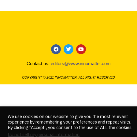
F
T
Y
a
w
o
c
i
u
Contact us:
editors@www.innomatter.com
e
t
t
b
t
u
o
e
b
COPYRIGHT © 2021 INNOMATTER. ALL RIGHT RESERVED
o
r
e
k
We use cookies on our website to give you the most relevant
experience by remembering your preferences and repeat visits.
By clicking “Accept”, you consent to the use of ALL the cookies.
Do not sell my personal information
.