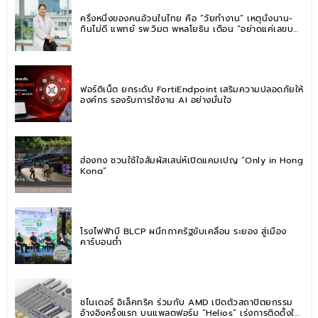
ครึ่งหนึ่งของคนอ้วนในไทย คือ “วัยทำงาน” เหตุนั่งนาน-
กินไม่ดี แพทย์ รพ.วิมุต พหลโยธิน เตือน “อย่าดูแค่เลขบน
ตาชั่ง” แนะปรับพฤติกรรมระยะยาว
ฟอร์ติเน็ต ยกระดับ FortiEndpoint เสริมความปลอดภัยให้
องค์กร รองรับการใช้งาน AI อย่างมั่นใจ
ฮ่องกง ชวนใช้ใจสัมผัสเสน่ห์เปิดแคมเปญ “Only in Hong
Kong”
โรงไฟฟ้าบี BLCP ผนึกภาครัฐขับเคลื่อน ระยอง สู่เมือง
คาร์บอนต่ำ
ชไนเดอร์ อิเล็คทริค ร่วมกับ AMD เปิดตัวสถาปัตยกรรม
อ้างอิงครั้งแรก บนแพลตฟอร์ม “Helios” เร่งการติดตั้งใช้