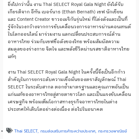
ยิ่งไปกว่านั้น งาน Thai SELECT Royal Gala Night ยังได้รับ
เกียรติจาก อีทัน เบอร์นาธ (Ethan Bernath) เชฟ นักเขียน
และ Content Creator ชาวอเมริกันรุ่นใหม่ ที่โด่งดังและเป็นที่
รู้จักในวงกว้างจากการขับเคลื่อนวงการอาหารผ่านคอนเทนต์
ในโลกออนไลน์ มาร่วมงาน แลกเปลี่ยนประสบการณ์ด้าน
อาหารไทย ร่วมกับเชฟชื่อดังของไทย พร้อมสัมผัสความ
สมดุลของร่างกาย จิตใจ และพลังชีวิตผ่านรสชาติอาหารไทย
แท้ๆ
งาน Thai SELECT Royal Gala Night ในครั้งนี้จึงเป็นอีกก้าว
สำคัญในการยกระดับความเชื่อมั่นของตราสัญลักษณ์ Thai
SELECT ในระดับสากล ตอกย้ำมาตรฐานและคุณภาพอันเป็น
แก่นแท้ของอาหารไทยสู่สายตาชาวโลก และเป็นแรงขับเคลื่อน
เศรษฐกิจ พร้อมเพิ่มโอกาสทางธุรกิจอาหารไทยในต่าง
ประเทศให้เติบโตอย่างต่อเนื่อง ต่อไปในอนาคต
Thai SELECT
,
กรมส่งเสริมการค้าระหว่างประเทศ
,
กระทรวงพาณิชย์