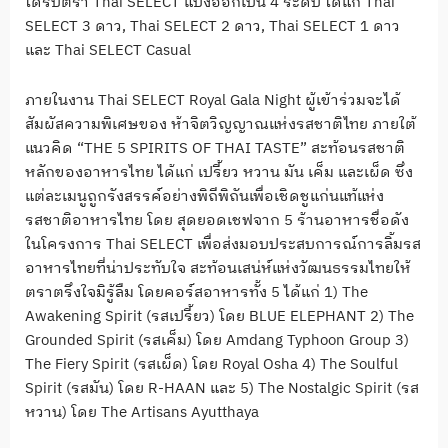
ได้รับตรา Thai SELECT แบ่งออกเป็น 4 ระดับ ได้แก่ Thai
SELECT 3 ดาว, Thai SELECT 2 ดาว, Thai SELECT 1 ดาว
และ Thai SELECT Casual
ภายในงาน Thai SELECT Royal Gala Night ผู้เข้าร่วมจะได้
สัมผัสความพิเศษของ ห้าจิตวิญญาณแห่งรสชาติไทย ภายใต้
แนวคิด “THE 5 SPIRITS OF THAI TASTE” สะท้อนรสชาติ
หลักของอาหารไทย ได้แก่ เปรี้ยว หวาน มัน เค็ม และเผ็ด ซึ่ง
แต่ละเมนูถูกรังสรรค์อย่างพิถีพิถันเพื่อเชิดชูแก่นแท้แห่ง
รสชาติอาหารไทย โดย สุดยอดเชฟจาก 5 ร้านอาหารชื่อดัง
ในโครงการ Thai SELECT เพื่อส่งมอบประสบการณ์การลิ้มรส
อาหารไทยที่น่าประทับใจ สะท้อนเสน่ห์แห่งวัฒนธรรมไทยให้
ตราตรึงใจมิรู้ลืม โดยคอร์สอาหารทั้ง 5 ได้แก่ 1) The
Awakening Spirit (รสเปรี้ยว) โดย BLUE ELEPHANT 2) The
Grounded Spirit (รสเค็ม) โดย Amdang Typhoon Group 3)
The Fiery Spirit (รสเผ็ด) โดย Royal Osha 4) The Soulful
Spirit (รสมัน) โดย R-HAAN และ 5) The Nostalgic Spirit (รส
หวาน) โดย The Artisans Ayutthaya