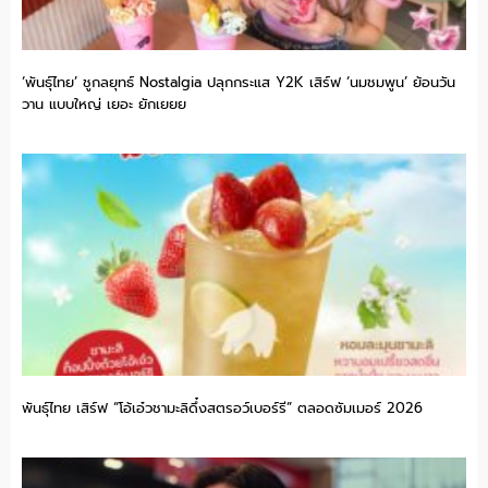
‘พันธุ์ไทย’ ชูกลยุทธ์ Nostalgia ปลุกกระแส Y2K เสิร์ฟ ‘นมชมพูน’ ย้อนวัน
วาน แบบใหญ่ เยอะ ยักเยยย
พันธุ์ไทย เสิร์ฟ “โอ้เอ๋วชามะลิดึ๋งสตรอว์เบอร์รี” ตลอดซัมเมอร์ 2026