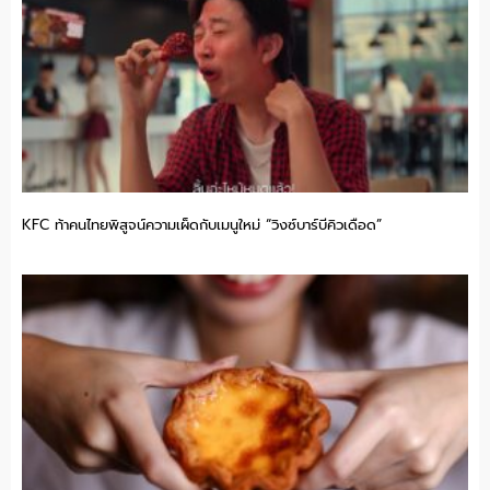
KFC ท้าคนไทยพิสูจน์ความเผ็ดกับเมนูใหม่ “วิงซ์บาร์บีคิวเดือด”