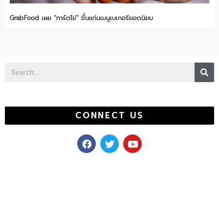
GrabFood เผย “ทาร์ตไข่” ขึ้นแท่นเมนูเบเกอรียอดนิยม
Se
CONNECT US
F
T
Y
a
w
o
c
i
u
e
t
t
b
t
u
o
e
b
o
r
e
k