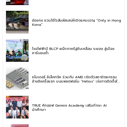
ฮ่องกง ชวนใช้ใจสัมผัสเสน่ห์เปิดแคมเปญ “Only in Hong
Kong”
โรงไฟฟ้าบี BLCP ผนึกภาครัฐขับเคลื่อน ระยอง สู่เมือง
คาร์บอนต่ำ
ชไนเดอร์ อิเล็คทริค ร่วมกับ AMD เปิดตัวสถาปัตยกรรม
อ้างอิงครั้งแรก บนแพลตฟอร์ม “Helios” เร่งการติดตั้งใช้
งานสำหรับ AI Factory
TRUE คิกออฟ Gemini Academy เสริมทักษะ AI
นักศึกษา