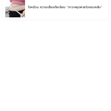
โรคอ้วน ความเสี่ยงภัยเงียบ “ภาวะหยุดหายใจขณะหลับ”