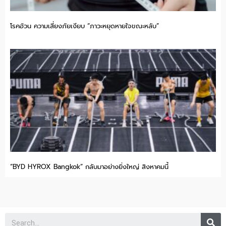
โรคอ้วน ความเสี่ยงภัยเงียบ “ภาวะหยุดหายใจขณะหลับ”
“BYD HYROX Bangkok” กลับมาอย่างยิ่งใหญ่ สิงหาคมนี้
Se