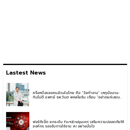
Lastest News
ครึ่งหนึ่งของคนอ้วนในไทย คือ “วัยทำงาน” เหตุนั่งนาน-
กินไม่ดี แพทย์ รพ.วิมุต พหลโยธิน เตือน “อย่าดูแค่เลขบน
ตาชั่ง” แนะปรับพฤติกรรมระยะยาว
ฟอร์ติเน็ต ยกระดับ FortiEndpoint เสริมความปลอดภัยให้
องค์กร รองรับการใช้งาน AI อย่างมั่นใจ