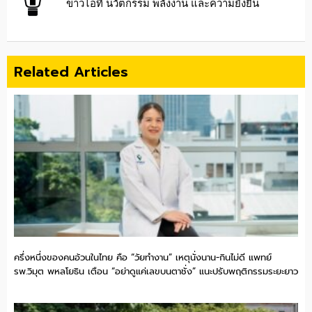
ข่าวไอที นวัตกรรม พลังงาน และความยั่งยืน
Related Articles
ครึ่งหนึ่งของคนอ้วนในไทย คือ “วัยทำงาน” เหตุนั่งนาน-กินไม่ดี แพทย์
รพ.วิมุต พหลโยธิน เตือน “อย่าดูแค่เลขบนตาชั่ง” แนะปรับพฤติกรรมระยะยาว