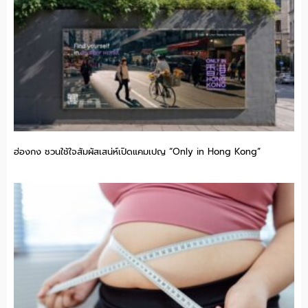
ฮ่องกง ชวนใช้ใจสัมผัสเสน่ห์เปิดแคมเปญ “Only in Hong Kong”