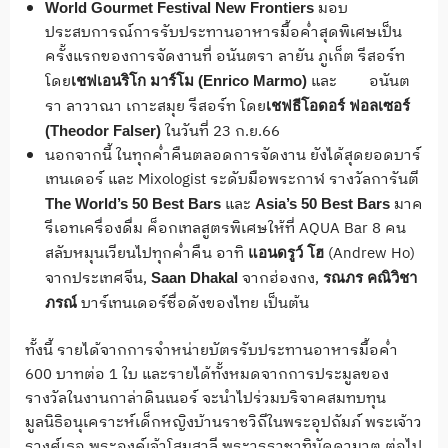
มอบ
World Gourmet Festival New Frontiers
ประสบการณ์การรับประทานอาหารมื้อค่ำสุดพิเศษเป็น
ครั้งแรกของการจัดงานที่ อนันตรา ลายัน ภูเก็ต รีสอร์ท
โดย
และ อนันต
เชฟเอนริโก มาร์โม
(Enrico Marmo)
รา ลาวาณา เกาะสมุย รีสอร์ท โดย
เชฟธีโอดอร์ ฟอลเซอร์
ในวันที่ 23 ก.ย.66
(Theodor Falser)
นอกจากนี้ ในทุกค่ำคืนตลอดการจัดงาน ยังได้สุดยอดบาร์
เทนเดอร์ และ Mixologist ระดับมือพระกาฬ รางวัลการันตี
และ
มาค
The World’s 50 Best Bars
Asia’s 50 Best Bars
รีเอทเครื่องดื่ม ค็อกเทลสูตรพิเศษให้ที่ AQUA Bar 8 คน
สลับหมุนเวียนไปทุกค่ำคืน อาทิ
(Andrew Ho)
แอนดรูว์ โฮ
จากประเทศจีน,
จากฮ่องกง,
Saan Dhakal
รณภร คณิวิชา
บาร์เทนเดอร์ชื่อดังของไทย เป็นต้น
ภรณ์
ทั้งนี้ รายได้จากการจำหน่ายบัตรรับประทานอาหารมื้อค่ำ
600 บาทต่อ 1 ใบ และรายได้ทั้งหมดจากการประมูลของ
รางวัลในงานกาล่าดินเนอร์ จะนำไปร่วมบริจาคสมทบทุน
มูลนิธิอนุเคราะห์เด็กหญิงบ้านราชวิถีในพระอุปถัมภ์ พระเจ้าว
รวงศ์เธอ พระองค์เจ้าโสมสวลี พระวรราชาทินัดดามาตุ ต่อไป