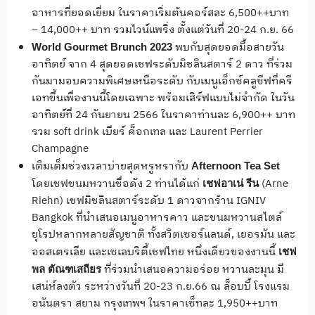
อาหารที่ยอดเยี่ยม ในราคาเริ่มต้นคอร์สละ 6,500++บาท
– 14,000++ บาท รวมไวน์แพริ่ง ตั้งแต่วันที่ 20-24 ก.ย. 66
พบกับสุดยอดมื้อสายวัน
World Gourmet Brunch 2023
อาทิตย์ จาก 4 สุดยอดเชฟระดับมิชลินสตาร์ 2 ดาว ที่ร่วม
กันมามอบความพิเศษเหนือระดับ กับเมนูเอ็กซ์คลูซีฟที่ครี
เอทขึ้นเพื่องานนี้โดยเฉพาะ พร้อมเสิร์ฟแบบไม่จำกัด ในวัน
อาทิตย์ที่ 24 กันยายน 2566 ในราคาท่านละ 6,900++ บาท
รวม soft drink เบียร์ ค็อกเทล และ Laurent Perrier
Champagne
เติมเต็มช่วงเวลาบ่ายสุดหรูหรากับ
Afternoon Tea
Set
โดยเชฟขนมหวานชื่อดัง 2 ท่านได้แก่
(Arne
เชฟอาเน่ รีน
Riehn) เชฟมิชลินสตาร์ระดับ 1 ดาวจากร้าน IGNIV
Bangkok ที่นำเสนอเมนูอาหารคาว และขนมหวานสไตล์
ยุโรปหลากหลายสัญชาติ ทั้งสวิตเซอร์แลนด์, เยอรมัน และ
ออสเตรเลีย และเซเลบริตี้เชฟไทย หนึ่งเดียวของงานนี้
เชฟ
ที่ร่วมนำเสนอความอร่อย หวานละมุน มี
พล ตัณฑเสถียร
เสน่ห์ลงตัว ระหว่างวันที่ 20-23 ก.ย.66 ณ ล็อบบี้ โรงแรม
อนันตรา สยาม กรุงเทพฯ ในราคาเซ็ทละ 1,950++บาท