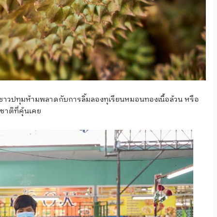
ชาวปทุมห้ามพลาดกับการลิ้มลองทุเรียนหมอนทองเนื้อล้วน หรือ
าติที่คุ้นเคย