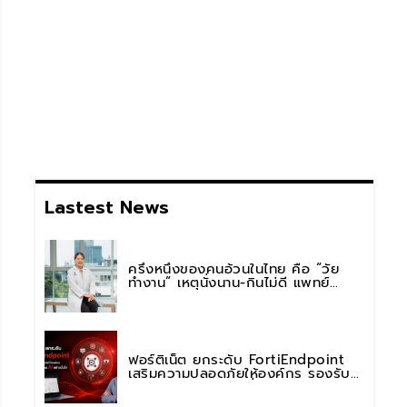
Lastest News
ครึ่งหนึ่งของคนอ้วนในไทย คือ “วัย
ทำงาน” เหตุนั่งนาน-กินไม่ดี แพทย์
รพ.วิมุต พหลโยธิน เตือน “อย่าดูแค่เลข
บนตาชั่ง” แนะปรับพฤติกรรมระยะยาว
ฟอร์ติเน็ต ยกระดับ FortiEndpoint
เสริมความปลอดภัยให้องค์กร รองรับ
การใช้งาน AI อย่างมั่นใจ