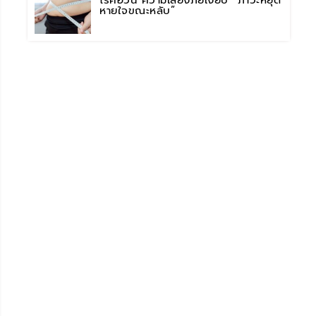
โรคอ้วน ความเสี่ยงภัยเงียบ “ภาวะหยุด
หายใจขณะหลับ”