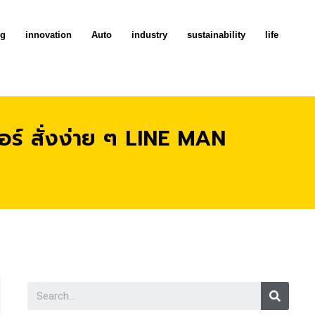
ng
innovation
Auto
industry
sustainability
life
วอร์ สั่งง่าย ๆ LINE MAN
Searc