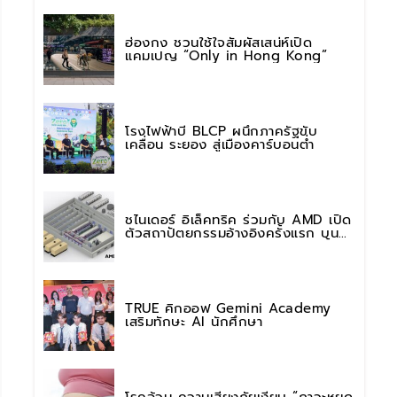
ฮ่องกง ชวนใช้ใจสัมผัสเสน่ห์เปิด
แคมเปญ “Only in Hong Kong”
โรงไฟฟ้าบี BLCP ผนึกภาครัฐขับ
เคลื่อน ระยอง สู่เมืองคาร์บอนต่ำ
ชไนเดอร์ อิเล็คทริค ร่วมกับ AMD เปิด
ตัวสถาปัตยกรรมอ้างอิงครั้งแรก บน
แพลตฟอร์ม “Helios” เร่งการติดตั้งใช้
งานสำหรับ AI Factory
TRUE คิกออฟ Gemini Academy
เสริมทักษะ AI นักศึกษา