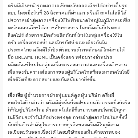
ดรีมมีเดินหน้ารุกตลาดเอเชียตะวันออกเฉียงใต้อย่างเต็มรูป
แบบ โดยเมื่อวันที่ 28 สิงหาคมที่ผ่านมา ดรีมมี เทคโนโลยี ได้
ประกาศเข้าสู่ตลาดเครื่องใช้ไฟฟ้าขนาดใหญ่ในภูมิภาคเอเชีย
ตะวันออกเฉียงใต้อย่างเป็นทางการ โดยเริ่มต้นที่ประเทศ
สิงคโปร์ ด้วยการเปิดตัวผลิตภัณฑ์ใหม่ในกลุ่มเครื่องใช้ใน
ครัว เครื่องกรองน้ำ และโทรทัศน์ ขณะเดียวกันใน
ประเทศไทย ดรีมมีได้เปิดตัวแบรนด์ภาพลักษณ์ใหม่ภายใต้
ชื่อ DREAME HOME เป็นครั้งแรก พร้อมวางจำหน่าย
ผลิตภัณฑ์ใหม่ในกลุ่มเครื่องกรองอากาศและเครื่องล้างจาน
เพื่อรองรับความต้องการของผู้บริโภคไทยที่มองหาเทคโนโลยี
เพื่อชีวิตที่สะดวกสบายและทันสมัยมากยิ่งขึ้น
ผู้อำนวยการฝ่ายหุ่นยนต์ดูดฝุ่น บริษัท ดรีมมี
เมิ่ง เจีย
เทคโนโลยี กล่าวว่า ดรีมมีมุ่งมั่นที่จะส่งมอบนวัตกรรมที่แท้จริง
ให้กับผู้บริโภคไทย ด้วยเทคโนโลยีที่สามารถตอบโจทย์ปัญหา
ในชีวิตประจำวันได้อย่างตรงจุด การเข้าสู่ตลาดไทยในครั้งนี้
นับเป็นก้าวสำคัญในการขยายธุรกิจของดรีมมีในภูมิภาค
เอเชียตะวันออกเฉียงใต้ โดยบริษัทมองเห็นศักยภาพของ