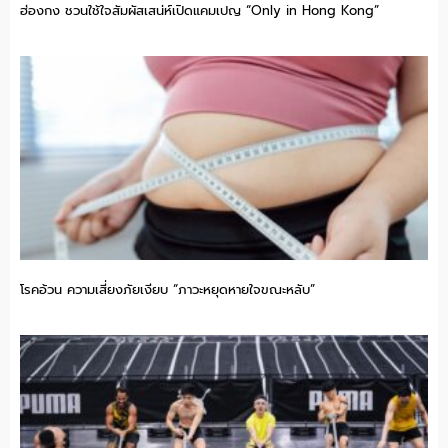
ฮ่องกง ชวนใช้ใจสัมผัสเสน่ห์เปิดแคมเปญ “Only in Hong Kong”
โรคอ้วน ความเสี่ยงภัยเงียบ “ภาวะหยุดหายใจขณะหลับ”