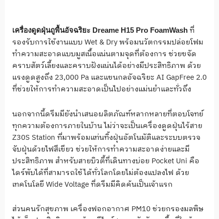
ที่
เครื่องดูดฝุ่นถูพื้นอัจฉริยะ Dreame H15 Pro FoamWash
รองรับการใช้งานแบบ Wet & Dry พร้อมนวัตกรรมปล่อยโฟม
ทำความสะอาดแบบมูสเนื้อแน่นตามจุดที่ต้องการ ช่วยขจัด
คราบสัตว์เลี้ยงและคราบฝังแน่นได้อย่างมีประสิทธิภาพ ด้วย
แรงดูดสูงถึง 23,000 Pa และแขนกลอัจฉริยะ AI GapFree 2.0
ที่ช่วยให้การทำความสะอาดเป็นไปอย่างแม่นยำและทั่วถึง
นอกจากนี้ดรีมมียังนำเสนอผลิตภัณฑ์หลากหลายที่ตอบโจทย์
ทุกความต้องการภายในบ้าน ไม่ว่าจะเป็นเครื่องดูดฝุ่นไร้สาย
Z30S Station ที่มาพร้อมแท่นทิ้งฝุ่นอัตโนมัติและระบบตรวจ
จับฝุ่นด้วยไฟสีเขียว ช่วยให้การทำความสะอาดง่ายและมี
ประสิทธิภาพ สำหรับสายบิวตี้ที่เดินทางบ่อย Pocket Uni คือ
ไดร์พับได้ที่สามารถใช้ได้ทั่วโลกโดยไม่ต้องแปลงไฟ ด้วย
เทคโนโลยี Wide Voltage ที่ดรีมมีคิดค้นเป็นเจ้าแรก
ส่วนคนรักสุขภาพ เครื่องฟอกอากาศ PM10 ช่วยกรองมลพิษ