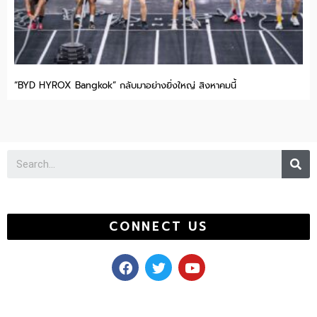
“BYD HYROX Bangkok” กลับมาอย่างยิ่งใหญ่ สิงหาคมนี้
Se
CONNECT US
F
T
Y
a
w
o
c
i
u
e
t
t
b
t
u