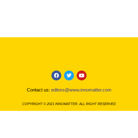
F
T
Y
a
w
o
c
i
u
Contact us:
editors@www.innomatter.com
e
t
t
b
t
u
o
e
b
COPYRIGHT © 2021 INNOMATTER. ALL RIGHT RESERVED
o
r
e
k