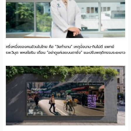
ครึ่งหนึ่งของคนอ้วนในไทย คือ “วัยทำงาน” เหตุนั่งนาน-กินไม่ดี แพทย์
รพ.วิมุต พหลโยธิน เตือน “อย่าดูแค่เลขบนตาชั่ง” แนะปรับพฤติกรรมระยะยาว