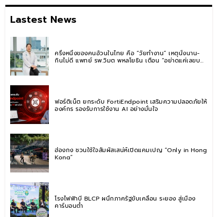
Lastest News
ครึ่งหนึ่งของคนอ้วนในไทย คือ “วัยทำงาน” เหตุนั่งนาน-
กินไม่ดี แพทย์ รพ.วิมุต พหลโยธิน เตือน “อย่าดูแค่เลขบน
ตาชั่ง” แนะปรับพฤติกรรมระยะยาว
ฟอร์ติเน็ต ยกระดับ FortiEndpoint เสริมความปลอดภัยให้
องค์กร รองรับการใช้งาน AI อย่างมั่นใจ
ฮ่องกง ชวนใช้ใจสัมผัสเสน่ห์เปิดแคมเปญ “Only in Hong
Kong”
โรงไฟฟ้าบี BLCP ผนึกภาครัฐขับเคลื่อน ระยอง สู่เมือง
คาร์บอนต่ำ