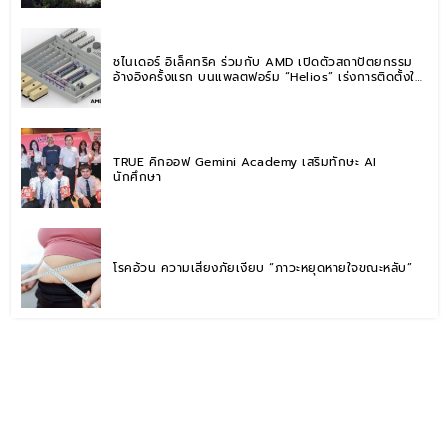
ชไนเดอร์ อิเล็คทริค ร่วมกับ AMD เปิดตัวสถาปัตยกรรม
อ้างอิงครั้งแรก บนแพลตฟอร์ม “Helios” เร่งการติดตั้งใช้
งานสำหรับ AI Factory
TRUE คิกออฟ Gemini Academy เสริมทักษะ AI
นักศึกษา
โรคอ้วน ความเสี่ยงภัยเงียบ “ภาวะหยุดหายใจขณะหลับ”