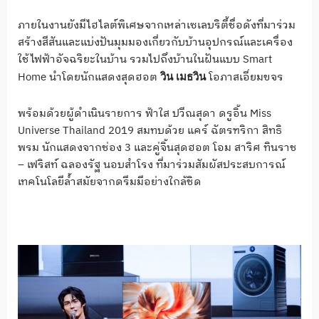
ภายในงานยังมีไฮไลต์พิเศษจากเหล่าเซเลบริตี้ชื่อดังที่มาร่วม
สร้างสีสันและแบ่งปันมุมมองเกี่ยวกับบ้านอุปกรณ์และเครื่อง
ใช้ไฟฟ้าอัจฉริยะในบ้าน รวมไปถึงบ้านในฝันแบบ Smart
Home นำโดยนักแสดงสุดฮอต
โอภาสเอี่ยมขจร
วิน เมธวิน
พร้อมด้วยผู้ดำเนินรายการ ฟ้าใส ปวีณสุดา ดรูอิ้น Miss
Universe Thailand 2019 สมทบด้วย แคร์ ฉัตรฑริกา สิทธิ
พรม นักแสดงจากช่อง 3 และคู่จิ้นสุดฮอต โอม สาริศ ทินราช
– เฟริสท์ ฉลองรัฐ นอบสำโรง ที่มาร่วมสัมผัสประสบการณ์
เทคโนโลยีล้ำสมัยจากดรีมมีอย่างใกล้ชิด