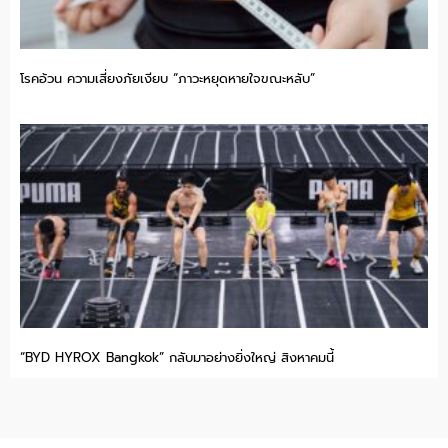
โรคอ้วน ความเสี่ยงภัยเงียบ “ภาวะหยุดหายใจขณะหลับ”
“BYD HYROX Bangkok” กลับมาอย่างยิ่งใหญ่ สิงหาคมนี้