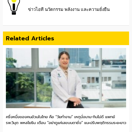
ข่าวไอที นวัตกรรม พลังงาน และความยั่งยืน
Related Articles
ครึ่งหนึ่งของคนอ้วนในไทย คือ “วัยทำงาน” เหตุนั่งนาน-กินไม่ดี แพทย์
รพ.วิมุต พหลโยธิน เตือน “อย่าดูแค่เลขบนตาชั่ง” แนะปรับพฤติกรรมระยะยาว