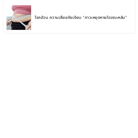
โรคอ้วน ความเสี่ยงภัยเงียบ “ภาวะหยุดหายใจขณะหลับ”