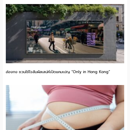
ฮ่องกง ชวนใช้ใจสัมผัสเสน่ห์เปิดแคมเปญ “Only in Hong Kong”