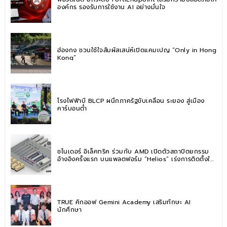
องค์กร รองรับการใช้งาน AI อย่างมั่นใจ
ฮ่องกง ชวนใช้ใจสัมผัสเสน่ห์เปิดแคมเปญ “Only in Hong
Kong”
โรงไฟฟ้าบี BLCP ผนึกภาครัฐขับเคลื่อน ระยอง สู่เมือง
คาร์บอนต่ำ
ชไนเดอร์ อิเล็คทริค ร่วมกับ AMD เปิดตัวสถาปัตยกรรม
อ้างอิงครั้งแรก บนแพลตฟอร์ม “Helios” เร่งการติดตั้งใช้
งานสำหรับ AI Factory
TRUE คิกออฟ Gemini Academy เสริมทักษะ AI
นักศึกษา