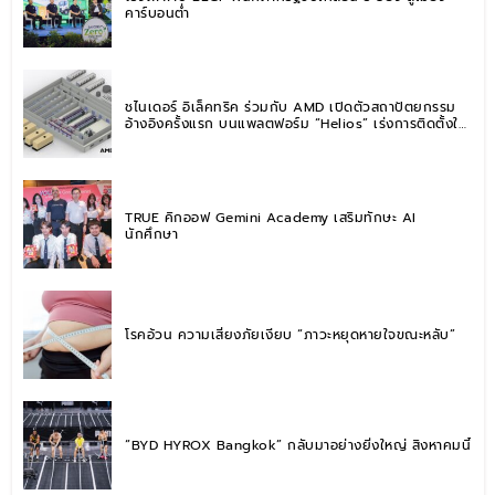
คาร์บอนต่ำ
ชไนเดอร์ อิเล็คทริค ร่วมกับ AMD เปิดตัวสถาปัตยกรรม
อ้างอิงครั้งแรก บนแพลตฟอร์ม “Helios” เร่งการติดตั้งใช้
งานสำหรับ AI Factory
TRUE คิกออฟ Gemini Academy เสริมทักษะ AI
นักศึกษา
โรคอ้วน ความเสี่ยงภัยเงียบ “ภาวะหยุดหายใจขณะหลับ”
“BYD HYROX Bangkok” กลับมาอย่างยิ่งใหญ่ สิงหาคมนี้