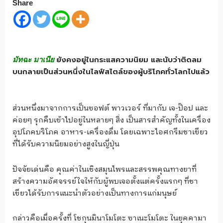
Share
ยังคงอยู่ในกระแสความนิยม และนับว่าติดลม
มัทฉะ มาเนีย
บนกลายเป็นส่วนหนึ่งในไลฟ์สไตล์ของผู้บริโภคทั่วโลกไปแล้ว
ส่วนหนึ่งมาจากการเป็นซอฟต์ พาวเวอร์ ที่มากับ เจ-ป๊อป และ
ค่อยๆ รุกคืบเข้าไปอยู่ในหลายๆ สิ่ง เป็นสารสำคัญทั้งในเครื่อง
อุปโภคบริโภค อาหาร-เครื่องดื่ม โดยเฉพาะไอศกรีมชาเขียว
ที่ได้รับความนิยมอย่างสูงในญี่ปุ่น
ปัจจัยเด่นคือ คุณค่าในเชิงสมุนไพรและสรรพคุณทางยาที่
สร้างความอัศจรรย์ใจให้กับผู้พบเจอตั้งแต่ครั้งแรกๆ ที่ชา
เขียวได้รับการแนะนำตัวอย่างเป็นทางการแก่มนุษย์
กล่าวคือเมื่อครั้งที่ โชกุนมินาโมโตะ ซาเนะโมโตะ ในยุคคามา