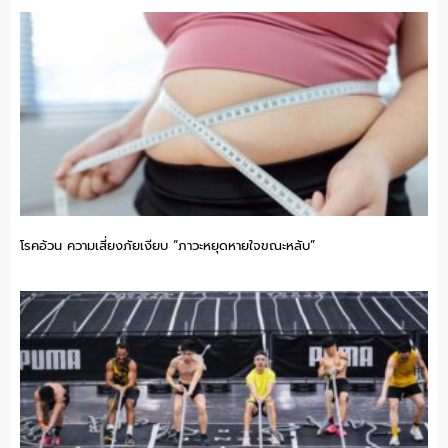
โรคอ้วน ความเสี่ยงภัยเงียบ “ภาวะหยุดหายใจขณะหลับ”