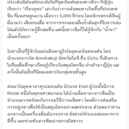
ประเด็นนี้ต้องย้อนกลับไปที่จุดเริ่มต้นของชาเขียว ที่ญี่ปุ่น
เรียกว่า “เรียวคุชะ” เล่ากันว่าการค้นพบชาเกิดขึ้นที่ประเทศ
จีน ที่มณฑลยูนนาน เมื่อราว 5,000 ปีก่อน โดยจักรพรรดิจีนผู้
มีนามว่า เสินหนงสื่อ จากการทรงลองดื่มน้ำต้มสุกที่ใบชาหล่น
ใส่แล้วให้ความรู้สึกสดชื่น แต่นั้นชาวจีนก็ได้รู้จักกับ “น้ำชา”
เป็นครั้งแรก
ใบชาเป็นที่รู้จักในแผ่นดินซามูไรในยุคเฮอันตอนต้น โดย
นักบวชจากวัด Bonshakuji จังหวัดไอจิ ชื่อ Eichu ที่เดินทาง
ไปจีนเพื่อศึกษาเรียนรู้เกี่ยวกับสมุนไพรจีน นำเข้ามาญี่ปุ่น แต่
ครั้งนั้นยังเป็นที่นิยมเฉพาะในกลุ่มชนชั้นสูง
ต่อมาในยุคคามาคุระตอนต้น นักบวช Eisai ผู้ก่อตั้งนิกาย
Rinzai หนึ่งในพุทธศาสนาเซน ได้นำเมล็ดชามาจากจีนเป็น
จำนวนมากพร้อมกับกรรมวิธีการผลิตชา โดยมีการส่งเสริม
การปลูกชาเพื่อใช้เป็นสมุนไพรอย่างแพร่หลาย ด้วยพบว่าชาน
อกจากเป็นเครื่องดื่มดับกระหาย ยังช่วยให้ระบบย่อยอาหาร
ดีขึ้น และช่วยขับสารพิษผ่านทางปัสสาวะ