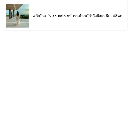
พลิกโฉม “Visa Infinite” ตอบโจทย์กำลังซื้อเอเชียแปซิฟิก