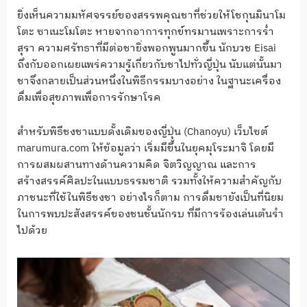
ยิ่งเห็นความมหัศจรรย์ของสรรพคุณชาที่ช่วยให้โชกุนมินาโม
โตะ ซาเนะโมโตะ หายจากอาการทุกข์ทรมานเพราะการร่ำ
สุรา ความศรัทธาที่มีต่อชายิ่งพอกพูนมากขึ้น นักบวช Eisai
ถึงกับออกเผยแพร่ความรู้เกี่ยวกับชาไปทั่วญี่ปุ่น นับแต่นั้นมา
ชาจึงกลายเป็นส่วนหนึ่งในพิธีกรรมบางอย่าง ในฐานะเครื่อง
ดื่มเพื่อสุขภาพเพื่อการรักษาโรค
สำหรับพิธีชงชาแบบดั้งเดิมของญี่ปุ่น (Chanoyu) เว็บไซต์
marumura.com ให้ข้อมูลว่า เริ่มมีขึ้นในยุคมุโระมาจิ โดยมี
การผสมผสานทางด้านความคิด จิตวิญญาณ และการ
สร้างสรรค์ศิลปะในแบบธรรมชาติ รวมทั้งให้ความสำคัญกับ
ภาชนะที่ใช้ในพิธีชงชา อย่างไรก็ตาม การดื่มชายังเป็นที่นิยม
ในการพบปะสังสรรค์ของชนชั้นนักรบ ที่มีการร้องเล่นเต้นรำ
ไปด้วย