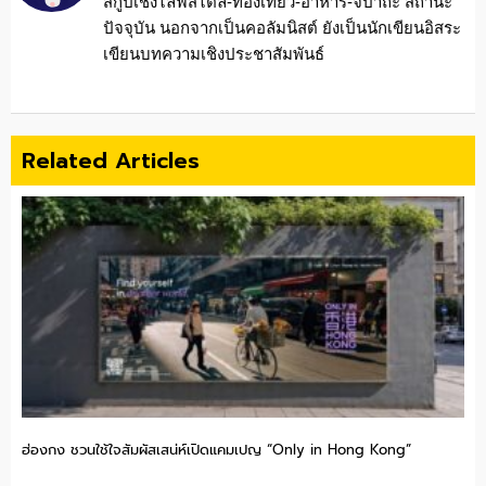
สกู๊ปเชิงไลฟ์สไตล์-ท่องเที่ยว-อาหาร-จิปาถะ สถานะ
ปัจจุบัน นอกจากเป็นคอลัมนิสต์ ยังเป็นนักเขียนอิสระ
เขียนบทความเชิงประชาสัมพันธ์
Related Articles
ฮ่องกง ชวนใช้ใจสัมผัสเสน่ห์เปิดแคมเปญ “Only in Hong Kong”