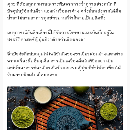
คุระ ที่ต้องทุกทรมานเพราะพิษจากการร่ำสุราอย่างหนัก ที่
ปัจจุบันรู้จักกันดีว่า แฮงก์ หรือเมาค้าง ครั้งนั้นหลังจากได้ดื่ม
น้ำชาไม่นานอาการทุกข์ทรมานที่ว่าก็หายเป็นปลิดทิ้ง
เหตุการณ์อันลือเลื่องนี้ได้รับการโจษขานและบันทึกอยู่ใน
ประวัติศาสตร์ญี่ปุ่นที่ว่าด้วยกำเนิดของชา
อีกปัจจัยที่สนับสนุนให้โพสิชันนิ่งของชาเขียวค่อนข้างแตกต่าง
จากเครื่องดื่มอื่นๆ คือ การเป็นเครื่องดื่มในพิธีชงชา เป็น
เสน่ห์ของการท่องเที่ยวเชิงวัฒนธรรมญี่ปุ่น ที่ทำให้ชาเขียวได้
รับความนิยมไม่เสื่อมคลาย