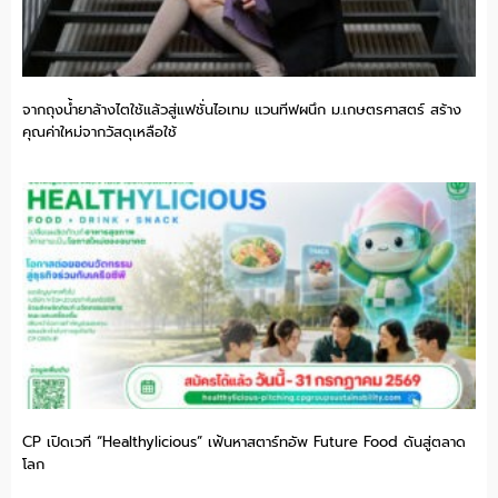
จากถุงน้ำยาล้างไตใช้แล้วสู่แฟชั่นไอเทม แวนทีฟผนึก ม.เกษตรศาสตร์ สร้าง
คุณค่าใหม่จากวัสดุเหลือใช้
CP เปิดเวที “Healthylicious” เฟ้นหาสตาร์ทอัพ Future Food ดันสู่ตลาด
โลก