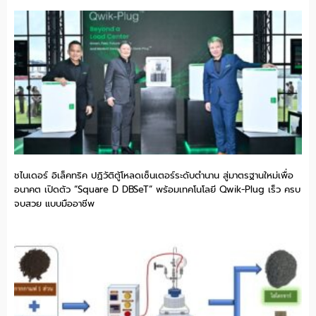
ชไนเดอร์ อิเล็คทริค ปฏิวัติตู้โหลดเซ็นเตอร์ระดับตำนาน สู่มาตรฐานใหม่เพื่อ
อนาคต เปิดตัว “Square D DBSeT” พร้อมเทคโนโลยี Qwik-Plug เร็ว ครบ
จบสวย แบบมืออาชีพ