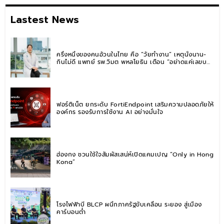
Lastest News
ครึ่งหนึ่งของคนอ้วนในไทย คือ “วัยทำงาน” เหตุนั่งนาน-
กินไม่ดี แพทย์ รพ.วิมุต พหลโยธิน เตือน “อย่าดูแค่เลขบน
ตาชั่ง” แนะปรับพฤติกรรมระยะยาว
ฟอร์ติเน็ต ยกระดับ FortiEndpoint เสริมความปลอดภัยให้
องค์กร รองรับการใช้งาน AI อย่างมั่นใจ
ฮ่องกง ชวนใช้ใจสัมผัสเสน่ห์เปิดแคมเปญ “Only in Hong
Kong”
โรงไฟฟ้าบี BLCP ผนึกภาครัฐขับเคลื่อน ระยอง สู่เมือง
คาร์บอนต่ำ