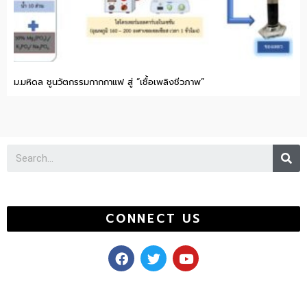
ม.มหิดล ชูนวัตกรรมกากกาแฟ สู่ “เชื้อเพลิงชีวภาพ”
Se
CONNECT US
F
T
Y
a
w
o
c
i
u
e
t
t
b
t
u