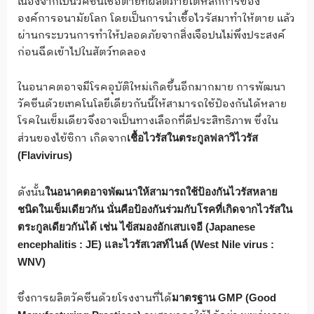
เนื่องจากเป็นวัคซีนเชื้อตายที่ผลิตภายใต้หลักการของ
องค์การอนามัยโลก โดยเป็นการนำเชื้อไวรัสมาทำให้ตาย แล้ว
ผ่านกระบวนการทำให้ปลอดภัยจากสิ่งเจือปนไม่พึงประสงค์
ก่อนฉีดเข้าไปในสัตว์ทดลอง
ในอนาคตอาจมีโรคอุบัติใหม่เกิดขึ้นอีกมากมาย การพัฒนา
วัคซีนด้วยเทคโนโลยีเดียวกันนี้ให้สามารถใช้ป้องกันได้หลาย
โรคในเข็มเดียวจึงอาจเป็นทางเลือกที่ดีประสิทธิภาพ ซึ่งใน
ส่วนของไข้ซิกา เกิดจาก
เชื้อไวรัสในตระกูลฟลาวิไวรัส
(Flavivirus)
ดังนั้น
ในอนาคตอาจพัฒนาให้สามารถใช้ป้องกันไวรัสหลาย
ชนิดในเข็มเดียวกัน นั่นคือป้องกันร่วมกับโรคที่เกิดจากไวรัสใน
ตระกูลเดียวกันได้ เช่น ไข้สมองอักเสบเจอี (Japanese
encephalitis : JE) และไวรัสเวสท์ไนล์ (West Nile virus :
WNV)
ซึ่งการผลิตวัคซีนด้วยโรงงานที่ได้
มาตรฐาน GMP (Good