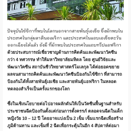
ปัจจุบันไข้ซิกาที่พบในโลกนอกจากสายพันธุ์เอเชีย ซึ่งมักพบใน
ประเทศในกลุ่มลาตินอเมริกา และประเทศในแถบเอเชียตะวัน
ออกเฉียงใต้แล้ว ยังมี ที่มักพบในประเทศในแถบทวีปแอฟริกา
ด้วยประสบการณ์เชี่ยวชาญด้านการคิดค้นและพัฒนาวัคซีน
กว่า 4 ทศวรรษ ทำให้มหาวิทยาลัยมหิดล โดย ศูนย์วิจัยและ
พัฒนาวัคซีน สถาบันชีววิทยาศาสตร์โมเลกุล ได้ต่อยอดขยาย
ผลจนสามารถคิดค้นและพัฒนาวัคซีนป้องกันไข้ซิกา ที่สามารถ
ป้องกันได้ทั้งสายพันธุ์เอเชีย และสายพันธุ์แอฟริกา ในหลอด
ทดลองสำเร็จเป็นครั้งแรกของโลก
ซึ่งในเชิงนโยบายต่อไปอาจผลักดันให้เป็นวัคซีนพื้นฐานสำหรับ
ประชาชนฉีดป้องกันตั้งแต่ก่อนการตั้งครรภ์ ตลอดจนฉีดในเด็ก
หญิงวัย 10 – 12 ปี โดยอาจแบ่งเป็น 2 เข็ม เข็มแรกฉีดเพื่อสร้าง
ภูมิต้านทาน และเข็มที่ 2 ฉีดเพื่อกระตุ้นในอีก 4 สัปดาห์ต่อมา