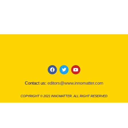
F
T
Y
a
w
o
c
i
u
Contact us:
editors@www.innomatter.com
e
t
t
b
t
u
o
e
b
COPYRIGHT © 2021 INNOMATTER. ALL RIGHT RESERVED
o
r
e
k