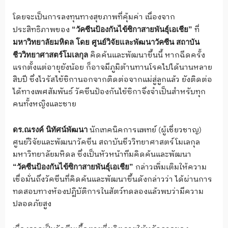
โดยจะเป็นการลงทุนทางสุขภาพที่คุ้มค่า เนื่องจาก
ประสิทธิภาพของ
ที่
“วัคซีนป้องกันไข้ซิกาสายพันธุ์เอเชีย”
มหาวิทยาลัยมหิดล โดย ศูนย์วิจัยและพัฒนาวัคซีน สถาบัน
คิดค้นและพัฒนาขึ้นนี้ หากฉีดครั้ง
ชีววิทยาศาสตร์โมเลกุล
แรกตั้งแต่อายุยังน้อย ก็อาจมีภูมิต้านทานโรคไปได้นานหลาย
สิบปี ซึ่งไวรัสไข้ซิกานอกจากติดต่อจากแม่สู่ลูกแล้ว ยังติดต่อ
ได้ทางเพศสัมพันธ์ วัคซีนป้องกันไข้ซิกาจึงจำเป็นสำหรับทุก
คนทั้งหญิงและชาย
นักเทคนิคการแพทย์ (ผู้เชี่ยวชาญ)
ดร.ณรงค์ นิทัศน์พัฒนา
ศูนย์วิจัยและพัฒนาวัคซีน สถาบันชีววิทยาศาสตร์โมเลกุล
มหาวิทยาลัยมหิดล ซึ่งเป็นหัวหน้าทีมคิดค้นและพัฒนา
กล่าวเพิ่มเติมให้ความ
“วัคซีนป้องกันไข้ซิกาสายพันธุ์เอเชีย”
เชื่อมั่นถึงวัคซีนที่คิดค้นและพัฒนาขึ้นดังกล่าวว่า ได้ผ่านการ
ทดสอบทางห้องปฏิบัติการในสัตว์ทดลองแล้วพบว่ามีความ
ปลอดภัยสูง