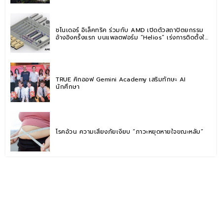
ชไนเดอร์ อิเล็คทริค ร่วมกับ AMD เปิดตัวสถาปัตยกรรม
อ้างอิงครั้งแรก บนแพลตฟอร์ม “Helios” เร่งการติดตั้งใช้
งานสำหรับ AI Factory
TRUE คิกออฟ Gemini Academy เสริมทักษะ AI
นักศึกษา
โรคอ้วน ความเสี่ยงภัยเงียบ “ภาวะหยุดหายใจขณะหลับ”