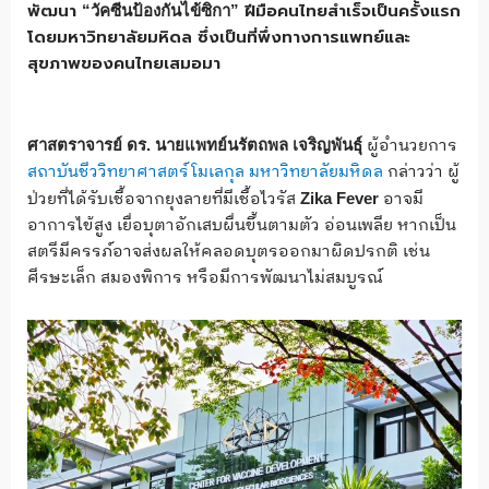
พัฒนา
ฝีมือคนไทยสำเร็จเป็นครั้งแรก
“วัคซีนป้องกันไข้ซิกา”
โดยมหาวิทยาลัยมหิดล ซึ่งเป็นที่พึ่งทางการแพทย์และ
สุขภาพของคนไทยเสมอมา
ผู้อำนวยการ
ศาสตราจารย์ ดร. นายแพทย์นรัตถพล เจริญพันธุ์
สถาบันชีววิทยาศาสตร์โมเลกุล มหาวิทยาลัยมหิดล
กล่าวว่า ผู้
ป่วยที่ได้รับเชื้อจากยุงลายที่มีเชื้อไวรัส
อาจมี
Zika Fever
อาการไข้สูง เยื่อบุตาอักเสบผื่นขึ้นตามตัว อ่อนเพลีย หากเป็น
สตรีมีครรภ์อาจส่งผลให้คลอดบุตรออกมาผิดปรกติ เช่น
ศีรษะเล็ก สมองพิการ หรือมีการพัฒนาไม่สมบูรณ์