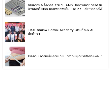
ชไนเดอร์ อิเล็คทริค ร่วมกับ AMD เปิดตัวสถาปัตยกรรม
อ้างอิงครั้งแรก บนแพลตฟอร์ม “Helios” เร่งการติดตั้งใช้
งานสำหรับ AI Factory
TRUE คิกออฟ Gemini Academy เสริมทักษะ AI
นักศึกษา
โรคอ้วน ความเสี่ยงภัยเงียบ “ภาวะหยุดหายใจขณะหลับ”