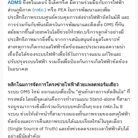
ซึ่งชไนเดอร์ อิเล็คทริค มีความร่วมมือกับการไฟฟ้า
ADMS
ส่วนภูมิภาค (
กฟภ.
) หรือ PEA ในการพัฒนาและเพิ่ม
ประสิทธิภาพระบบศูนย์ควบคุมการส่งจ่ายไฟฟ้าอัตโนมัติ และ
การร่วมกันกับพันธมิตรในการพัฒนาและติดตั้ง OMS ที่ทัน
สมัยมากขึ้นด้วยเทคโนโลยีช่วยให้กฟภ.บริการลูกค้าอย่างมี
ประสิทธิภาพมากยิ่งขึ้น จากการสนับสนุนข้อมูลวิเคราะห์
สาเหตุการเกิดกระแสไฟฟ้าขัดข้องและประมวลผลความน่า
เชื่อถือได้ของระบบไฟฟ้าเพื่อใช้ในการวางแผน แก้ไขและ
ปรับปรุงระบบไฟฟ้า รวมถึงเพื่อป้องกันการเกิดไฟฟ้าขัดข้อง
ในอนาคต
พลิกโฉมการจัดการโครงข่ายไฟฟ้าด้วยแพลตฟอร์มเดียว
ระบบ OMS ใหม่ ออกแบบเพื่อเป็น “ศูนย์กลางการตัดสินใจ” ที่
ทรงพลัง โดยมีจุดเด่นคือการทำงานแบบ Stand-alone ที่สามา
รถบูรณาการเชิงลึกร่วมกับระบบหลักอื่นๆ ของ กฟภ.ใน 8
ระบบ ช่วยให้เจ้าหน้าที่สามารถมองเห็นภาพรวมของเหตุไฟฟ้า
ขัดข้องและการคืนสภาพระบบได้แบบเรียลไทม์ในจุดเดียว
(Single Source of Truth) และยังช่วยลดระยะเวลาไฟฟ้าดับได้
อย่างมีนัยสำคัญ