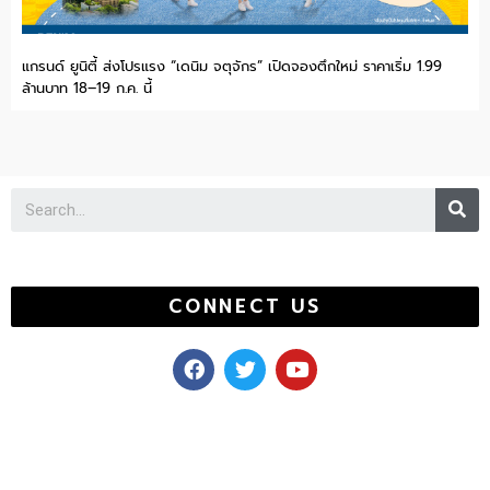
แกรนด์ ยูนิตี้ ส่งโปรแรง “เดนิม จตุจักร” เปิดจองตึกใหม่ ราคาเริ่ม 1.99
ล้านบาท 18–19 ก.ค. นี้
Se
CONNECT US
F
T
Y
a
w
o
c
i
u
e
t
t
b
t
u
o
e
b
o
r
e