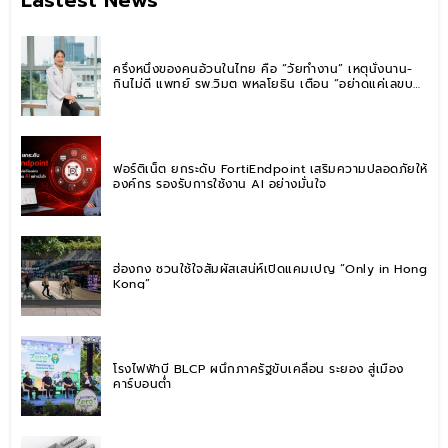
ครึ่งหนึ่งของคนอ้วนในไทย คือ “วัยทำงาน” เหตุนั่งนาน-
กินไม่ดี แพทย์ รพ.วิมุต พหลโยธิน เตือน “อย่าดูแค่เลขบน
ตาชั่ง” แนะปรับพฤติกรรมระยะยาว
ฟอร์ติเน็ต ยกระดับ FortiEndpoint เสริมความปลอดภัยให้
องค์กร รองรับการใช้งาน AI อย่างมั่นใจ
ฮ่องกง ชวนใช้ใจสัมผัสเสน่ห์เปิดแคมเปญ “Only in Hong
Kong”
โรงไฟฟ้าบี BLCP ผนึกภาครัฐขับเคลื่อน ระยอง สู่เมือง
คาร์บอนต่ำ