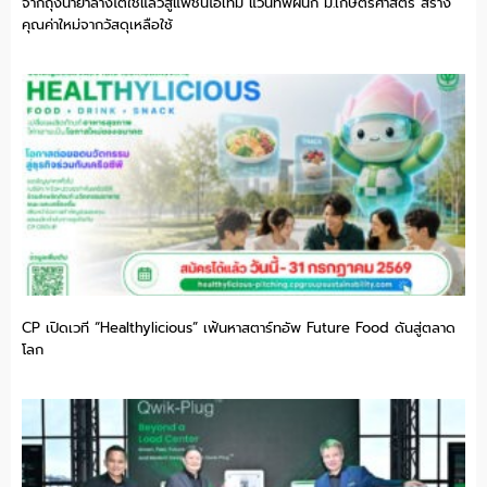
จากถุงน้ำยาล้างไตใช้แล้วสู่แฟชั่นไอเทม แวนทีฟผนึก ม.เกษตรศาสตร์ สร้าง
คุณค่าใหม่จากวัสดุเหลือใช้
CP เปิดเวที “Healthylicious” เฟ้นหาสตาร์ทอัพ Future Food ดันสู่ตลาด
โลก