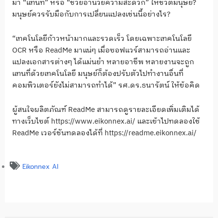
มา “แทนที่” หรือ “ช่วยอำนวยความสะดวก” ให้ชีวิตมนุษย์?
มนุษย์ควรรับมือกับการเปลี่ยนแปลงเช่นนี้อย่างไร?
“เทคโนโลยีก้าวหน้ามากและรวดเร็ว โดยเฉพาะเทคโนโลยี
OCR หรือ ReadMe มาแน่ๆ เมื่อซอฟแวร์สามารถอ่านและ
แปลงเอกสารต่างๆ ได้แม่นยำ หลายอาชีพ หลายงานจะถูก
แทนที่ด้วยเทคโนโลยี มนุษย์ก็ต้องปรับตัวไปทำงานอื่นที่
คอมพิวเตอร์ยังไม่สามารถทำได้” รศ.ดร.ธนารัตน์ ให้ข้อคิด
ผู้สนใจผลิตภัณฑ์ ReadMe สามารถดูรายละเอียดเพิ่มเติมได้
ทางเว็บไซต์ https://www.eikonnex.ai/ และเข้าไปทดลองใช้
ReadMe เวอร์ชันทดลองได้ที่ https://readme.eikonnex.ai/
Eikonnex AI