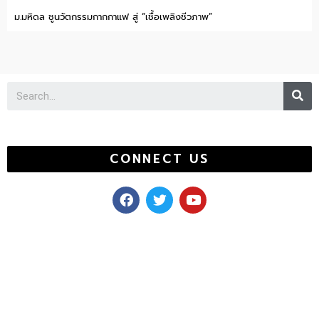
ม.มหิดล ชูนวัตกรรมกากกาแฟ สู่ “เชื้อเพลิงชีวภาพ”
Se
CONNECT US
F
T
Y
a
w
o
c
i
u
e
t
t
b
t
u
o
e
b
o
r
e
k