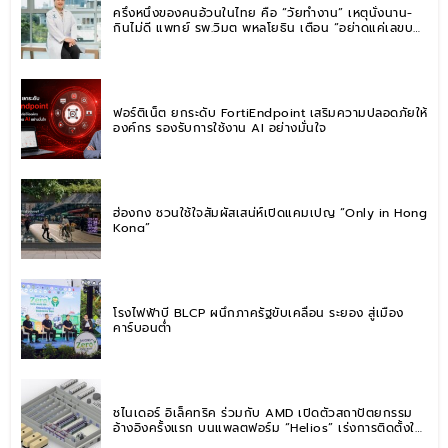
ครึ่งหนึ่งของคนอ้วนในไทย คือ “วัยทำงาน” เหตุนั่งนาน-
กินไม่ดี แพทย์ รพ.วิมุต พหลโยธิน เตือน “อย่าดูแค่เลขบน
ตาชั่ง” แนะปรับพฤติกรรมระยะยาว
ฟอร์ติเน็ต ยกระดับ FortiEndpoint เสริมความปลอดภัยให้
องค์กร รองรับการใช้งาน AI อย่างมั่นใจ
ฮ่องกง ชวนใช้ใจสัมผัสเสน่ห์เปิดแคมเปญ “Only in Hong
Kong”
โรงไฟฟ้าบี BLCP ผนึกภาครัฐขับเคลื่อน ระยอง สู่เมือง
คาร์บอนต่ำ
ชไนเดอร์ อิเล็คทริค ร่วมกับ AMD เปิดตัวสถาปัตยกรรม
อ้างอิงครั้งแรก บนแพลตฟอร์ม “Helios” เร่งการติดตั้งใช้
งานสำหรับ AI Factory