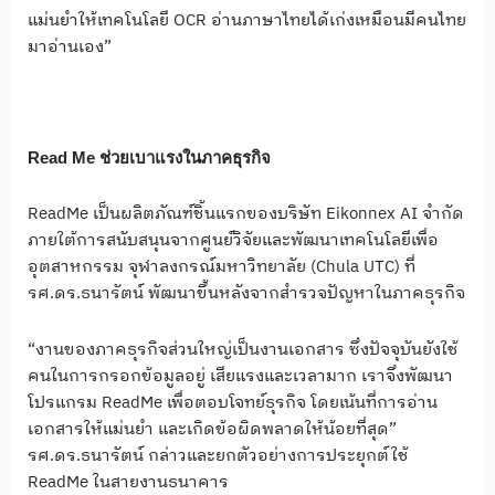
แม่นยำให้เทคโนโลยี OCR อ่านภาษาไทยได้เก่งเหมือนมีคนไทย
มาอ่านเอง”
Read Me ช่วยเบาแรงในภาคธุรกิจ
ReadMe เป็นผลิตภัณฑ์ชิ้นแรกของบริษัท Eikonnex AI จำกัด
ภายใต้การสนับสนุนจากศูนย์วิจัยและพัฒนาเทคโนโลยีเพื่อ
อุตสาหกรรม จุฬาลงกรณ์มหาวิทยาลัย (Chula UTC) ที่
รศ.ดร.ธนารัตน์ พัฒนาขึ้นหลังจากสำรวจปัญหาในภาคธุรกิจ
“งานของภาคธุรกิจส่วนใหญ่เป็นงานเอกสาร ซึ่งปัจจุบันยังใช้
คนในการกรอกข้อมูลอยู่ เสียแรงและเวลามาก เราจึงพัฒนา
โปรแกรม ReadMe เพื่อตอบโจทย์ธุรกิจ โดยเน้นที่การอ่าน
เอกสารให้แม่นยำ และเกิดข้อผิดพลาดให้น้อยที่สุด”
รศ.ดร.ธนารัตน์ กล่าวและยกตัวอย่างการประยุกต์ใช้
ReadMe ในสายงานธนาคาร