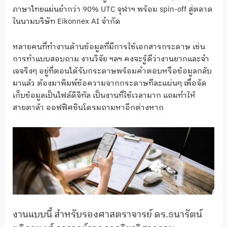
ภาษาไทยแม่นยำกว่า 90% UTC จุฬาฯ พร้อม spin-off สู่ตลาด
ในนามบริษัท Eikonnex AI จำกัด
หลายคนที่ทำงานด้านข้อมูลที่มีการใช้เอกสารกระดาษ เช่น
การทำแบบสอบถาม งานวิจัย ฯลฯ คงจะรู้ดีว่างานยากและจำ
เจจริงๆ อยู่ที่ตอนได้รับกระดาษพร้อมคำตอบหรือข้อมูลกลับ
มาแล้ว ต้องมาพิมพ์ข้อความจากกระดาษทีละแผ่นๆ เพื่อจัด
เก็บข้อมูลเป็นไฟล์ดิจิทัล เป็นงานที่ใช้เวลามาก แถมทำให้
สายตาล้า ออฟฟิศซินโดรมถามหาอีกต่างหาก
งานแบบนี้ สำหรับรองศาสตราจารย์ ดร.ธนารัตน์