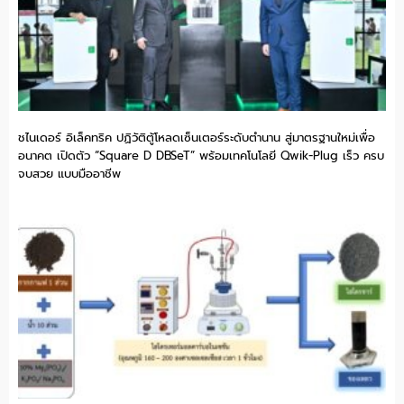
ชไนเดอร์ อิเล็คทริค ปฏิวัติตู้โหลดเซ็นเตอร์ระดับตำนาน สู่มาตรฐานใหม่เพื่อ
อนาคต เปิดตัว “Square D DBSeT” พร้อมเทคโนโลยี Qwik-Plug เร็ว ครบ
จบสวย แบบมืออาชีพ