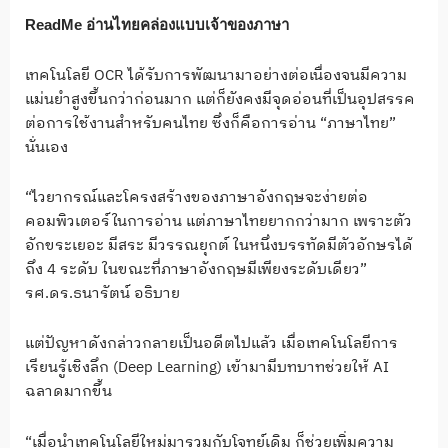
ReadMe อ่านไทยคล่องแบบเจ้าของภาษา
เทคโนโลยี OCR ได้รับการพัฒนามาอย่างต่อเนื่องจนมีความ
แม่นยำสูงขึ้นกว่าก่อนมาก แต่ก็ยังคงมีจุดอ่อนที่เป็นอุปสรรค
ต่อการใช้งานสำหรับคนไทย ซึ่งก็คือการอ่าน “ภาษาไทย”
นั่นเอง
“ไวยากรณ์และโครงสร้างของภาษาอังกฤษจะง่ายต่อ
คอมพิวเตอร์ในการอ่าน แต่ภาษาไทยยากกว่ามาก เพราะตัว
อักขระเยอะ มีสระ มีวรรณยุกต์ ในหนึ่งบรรทัดมีตัวอักษรได้
ถึง 4 ระดับ ในขณะที่ภาษาอังกฤษมีเพียงระดับเดียว”
รศ.ดร.ธนารัตน์ อธิบาย
แต่ปัญหาดังกล่าวกลายเป็นอดีตไปแล้ว เมื่อเทคโนโลยีการ
เรียนรู้เชิงลึก (Deep Learning) เข้ามามีบทบาทช่วยให้ AI
ฉลาดมากขึ้น
“เมื่อนำเทคโนโลยีใหม่มารวมกับโจทย์เดิม ก็ช่วยเพิ่มความ