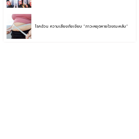
โรคอ้วน ความเสี่ยงภัยเงียบ “ภาวะหยุดหายใจขณะหลับ”