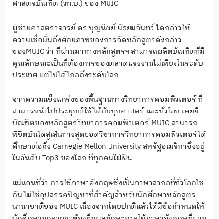
ศาสตรบัณฑิต (วท.บ.) ของ MUIC
ผู้ช่วยศาสตราจารย์ ดร.บุญนิตย์ มัธยมจันทร์ ได้กล่าวให้
ความเชื่อมั่นถึงศักยภาพของการจัดหลักสูตรดังกล่าว
ของMUIC ว่า ที่ผ่านมาทางหลักสูตรฯ สามารถผลิตบัณฑิตที่มี
คุณลักษณะเป็นที่ต้องการของตลาดแรงงานไม่เพียงในระดับ
ประเทศ แต่ไปได้ไกลถึงระดับโลก
จากความแข็งแกร่งของพื้นฐานทางวิทยาการคอมพิวเตอร์ ที่
สามารถนำไปประยุกต์ใช้ได้กับทุกศาสตร์ และทั่วโลก เคยมี
บัณฑิตของหลักสูตรวิทยาการคอมพิวเตอร์ MUIC สามารถ
พิชิตบันไดสู่เส้นทางสุดยอดวิชาการวิทยาการคอมพิวเตอร์ได้
ศึกษาต่อถึง Carnegie Mellon University สหรัฐอเมริกาซึ่งอยู่
ในอันดับ Top3 ของโลก ที่ทุกคนใฝ่ฝัน
แน่นอนที่ว่า การใช้ภาษาอังกฤษซึ่งเป็นภาษาสากลที่ทั่วโลกใช้
กัน ไม่ใช่อุปสรรคปัญหาที่สำคัญสำหรับนักศึกษาหลักสูตร
นานาชาติของ MUIC เนื่องจากโดยปกติแล้วได้มีข้อกำหนดให้
นักศึกษาทุกรายจะต้องยื่นผลทักษะการใช้ภาษาอังกฤษที่ผ่าน