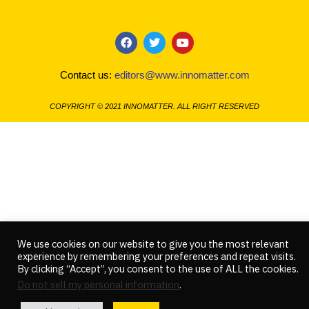
F
T
Y
a
w
o
c
i
u
Contact us:
editors@www.innomatter.com
e
t
t
b
t
u
o
e
b
COPYRIGHT © 2021 INNOMATTER. ALL RIGHT RESERVED
o
r
e
k
We use cookies on our website to give you the most relevant
experience by remembering your preferences and repeat visits.
By clicking “Accept”, you consent to the use of ALL the cookies.
Do not sell my personal information
.