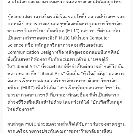
เทคโนโลยี จึงจะสามารถมีชีวิตรอดอย่างยั่งยืนในโลกยุคใหม่
ผู้ช่วยศาสตราจารย์ ดร.ภัสริณ รอดโพธิ์ทอง วงศ์กำแหง รอง
คณบดีฝ่ายการวางแผนกลยุทธ์และพัฒนาคุณภาพ วิทยาลัย
นานาชาติ มหาวิทยาลัยมหิดล (MUIC) กล่าวว่า ที่ผ่านมานับ
เป็นความท้าทายอย่างยิ่งที่ MUIC ได้นำเอา Computer
Science หรือ หลักสูตรวิทยาการคอมพิวเตอร์และ
Communication Design หรือ หลักสูตรออกแบบนิเทศศิลป์
ซึ่งเป็นสาขาที่ต้องอาศัยทักษะเฉพาะด้าน มาบรรจุไว้
ใน”Liberal Arts” ที่รวมศาสตร์ซึ่งจำเป็นต่อการดำรงชีวิตอัน
หลากหลาย ซึ่ง “Liberal Arts” ถือเป็น “หัวใจสำคัญ” ของการ
จัดการเรียนการสอนของวิทยาลัยนานาชาติ มหาวิทยาลัย
มหิดล (MUIC) เพื่อให้เกิด “การเรียนรู้แบบสหสาขาวิชา” ใน
บรรยากาศนานาชาติ ที่บวกเอาทักษะอื่นๆ ที่จำเป็นต่อการ
ดำรงชีวิตเพิ่มเติมเข้าไปด้วย โดยหวังให้ได้ “บัณฑิตที่โลกยุค
ใหม่ต้องการ”
จนล่าสุด MUIC ประสบความสำเร็จได้รับการรับรองมาตรฐาน
จากเครือข่ายการประกันคุณภาพมหาวิทยาลัยอาเซียน