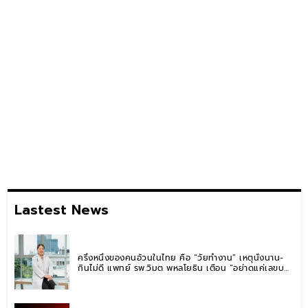
Lastest News
ครึ่งหนึ่งของคนอ้วนในไทย คือ “วัยทำงาน” เหตุนั่งนาน-
กินไม่ดี แพทย์ รพ.วิมุต พหลโยธิน เตือน “อย่าดูแค่เลขบน
ตาชั่ง” แนะปรับพฤติกรรมระยะยาว