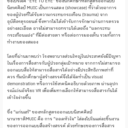
ซึ่งโปรเจค “EYE TO EYE” ของนักศึกษาหลักสูตรออกแบบ
นิเทศศิลป์ MUIC เป็นการแสดง (showcase) ที่ว่าด้วยอาการ
ของผู้ป่วยที่ได้รับความกระทบกระเทือน (trauma) จาก
อุบัติเหตุรถยนต์ ซึ่งหากไม่ได้เข้ารับการรักษาผ่านการตรวจ
อย่างละเอียด อาจไม่สามารถทราบได้เลยถึง “ผลกระทบ
กระเทือนแฝง” ที่มีต่อสายตา หรือต่อการมองเห็น รวมทั้งการ
ทำงานของสมอง
โดยที่ผ่านมาพบว่า โรงพยาบาลส่วนใหญ่ในประเทศยังมีปัญหา
ในเรื่องการสื่อสารกับผู้ป่วยกลุ่มเป้าหมาย จากการไม่สามารถ
ออกแบบสื่อให้สามารถสื่อสารได้อย่างมีประสิทธิภาพเท่าที่
ควร ทีมนักศึกษาผู้สร้างสรรค์จึงได้จัดทำเป็น visual
demonstration หรือการใช้เทคนิคอธิบายด้วยภาพ ผ่านอุปก
รณ์แว่นอัจริยะ VR เพื่อเพิ่มทางเลือกให้สามารถสื่อสารกันได้
เข้าใจง่ายขึ้น
ซึ่ง “แก่นแท้” ของหลักสูตรออกแบบนิเทศศิลป์
นานาชาติMUIC คือ การ “ถอดหัวใจ” ใส่ลงไปในแต่ละชิ้นงาน
ของการออกแบบสื่อสร้างสรรค์ ด้วยทักษะของการสื่อสาร