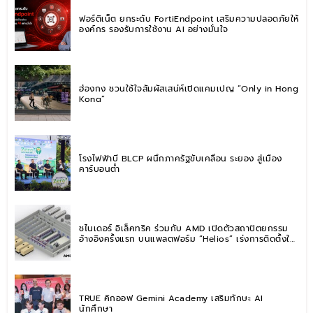
ฟอร์ติเน็ต ยกระดับ FortiEndpoint เสริมความปลอดภัยให้
องค์กร รองรับการใช้งาน AI อย่างมั่นใจ
ฮ่องกง ชวนใช้ใจสัมผัสเสน่ห์เปิดแคมเปญ “Only in Hong
Kong”
โรงไฟฟ้าบี BLCP ผนึกภาครัฐขับเคลื่อน ระยอง สู่เมือง
คาร์บอนต่ำ
ชไนเดอร์ อิเล็คทริค ร่วมกับ AMD เปิดตัวสถาปัตยกรรม
อ้างอิงครั้งแรก บนแพลตฟอร์ม “Helios” เร่งการติดตั้งใช้
งานสำหรับ AI Factory
TRUE คิกออฟ Gemini Academy เสริมทักษะ AI
นักศึกษา