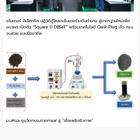
ชไนเดอร์ อิเล็คทริค ปฏิวัติตู้โหลดเซ็นเตอร์ระดับตำนาน สู่มาตรฐานใหม่เพื่อ
อนาคต เปิดตัว “Square D DBSeT” พร้อมเทคโนโลยี Qwik-Plug เร็ว ครบ
จบสวย แบบมืออาชีพ
ม.มหิดล ชูนวัตกรรมกากกาแฟ สู่ “เชื้อเพลิงชีวภาพ”