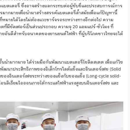
ตัวแบตเตอรี่ ซึ่งอาจสร้างผลกระทบต่อผู้ขับขี่และประสบการณ์การ
ารมากมายเพื่อนำมาสร้างสรรค์แบตเตอรี่ล้ำสมัยเพื่อแก้ปัญหานี้
ถึงที่หมายได้โดยไม่ต้องแวะชาร์จรถระหว่างทางอีกต่อไป ความ
่มีซัลเฟอร์เป็นส่วนประกอบ ความจุ 20 แอมแปร์-ชั่วโมง ที่
หมายอันดีสำหรับอนาคตของยานยนต์ไฟฟ้า ที่ผู้บริโภคชาวไทยจะได้
ั้นนำมากมาย ได้ร่วมมือกันพัฒนาแบตเตอรี่โซลิดสเตต เพื่อแก้ไข
ฒนาประสิทธิภาพของอิเล็กโทรไลต์แข็งและอินเตอร์เฟซ (Solid
พของอินเตอร์เฟซระหว่างของแข็งกับของแข็ง (Long-cycle solid-
ายโอนลิเธียมไอออนภายใต้กระแสไฟฟ้าแรงสูงบนอินเตอร์เฟซ และ