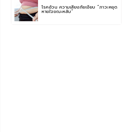
โรคอ้วน ความเสี่ยงภัยเงียบ “ภาวะหยุด
หายใจขณะหลับ”