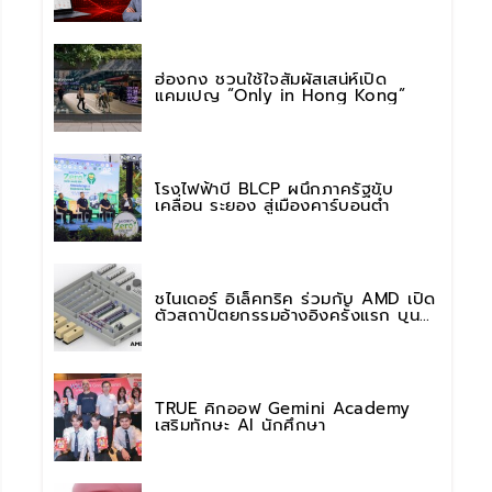
การใช้งาน AI อย่างมั่นใจ
ฮ่องกง ชวนใช้ใจสัมผัสเสน่ห์เปิด
แคมเปญ “Only in Hong Kong”
โรงไฟฟ้าบี BLCP ผนึกภาครัฐขับ
เคลื่อน ระยอง สู่เมืองคาร์บอนต่ำ
ชไนเดอร์ อิเล็คทริค ร่วมกับ AMD เปิด
ตัวสถาปัตยกรรมอ้างอิงครั้งแรก บน
แพลตฟอร์ม “Helios” เร่งการติดตั้งใช้
งานสำหรับ AI Factory
TRUE คิกออฟ Gemini Academy
เสริมทักษะ AI นักศึกษา