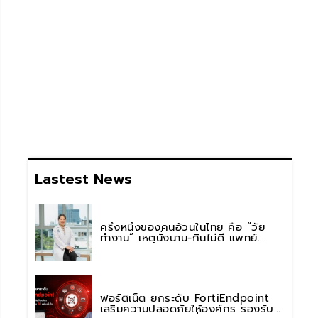
Lastest News
ครึ่งหนึ่งของคนอ้วนในไทย คือ “วัย
ทำงาน” เหตุนั่งนาน-กินไม่ดี แพทย์
รพ.วิมุต พหลโยธิน เตือน “อย่าดูแค่เลข
บนตาชั่ง” แนะปรับพฤติกรรมระยะยาว
ฟอร์ติเน็ต ยกระดับ FortiEndpoint
เสริมความปลอดภัยให้องค์กร รองรับ