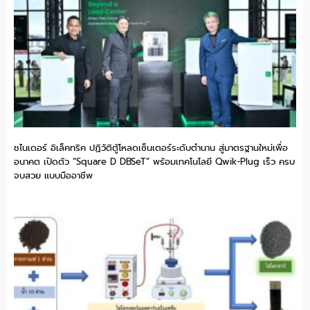
ชไนเดอร์ อิเล็คทริค ปฏิวัติตู้โหลดเซ็นเตอร์ระดับตำนาน สู่มาตรฐานใหม่เพื่อ
อนาคต เปิดตัว “Square D DBSeT” พร้อมเทคโนโลยี Qwik-Plug เร็ว ครบ
จบสวย แบบมืออาชีพ