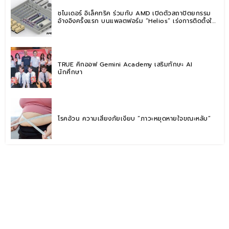
ชไนเดอร์ อิเล็คทริค ร่วมกับ AMD เปิดตัวสถาปัตยกรรม
อ้างอิงครั้งแรก บนแพลตฟอร์ม “Helios” เร่งการติดตั้งใช้
งานสำหรับ AI Factory
TRUE คิกออฟ Gemini Academy เสริมทักษะ AI
นักศึกษา
โรคอ้วน ความเสี่ยงภัยเงียบ “ภาวะหยุดหายใจขณะหลับ”