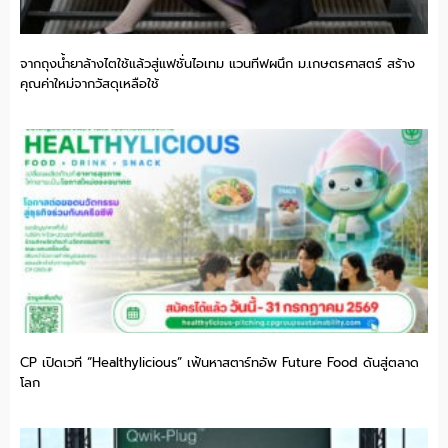
จากถุงน้ำยาล้างไตใช้แล้วสู่แฟชั่นไอเทม แวนทีฟผนึก ม.เกษตรศาสตร์ สร้าง
คุณค่าใหม่จากวัสดุเหลือใช้
CP เปิดเวที “Healthylicious” เฟ้นหาสตาร์ทอัพ Future Food ดันสู่ตลาด
โลก