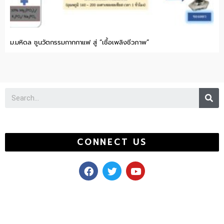
ม.มหิดล ชูนวัตกรรมกากกาแฟ สู่ “เชื้อเพลิงชีวภาพ”
Se
CONNECT US
F
T
Y
a
w
o
c
i
u
e
t
t
b
t
u
o
e
b
o
r
e