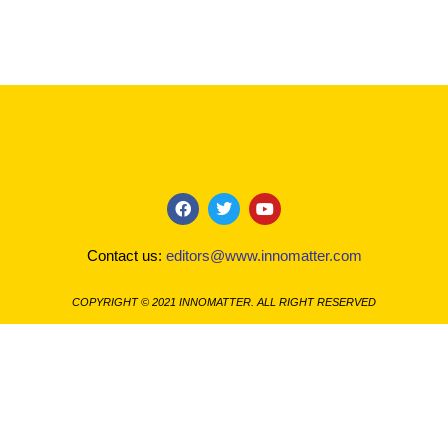
F
T
Y
a
w
o
c
i
u
Contact us:
editors@www.innomatter.com
e
t
t
b
t
u
o
e
b
COPYRIGHT © 2021 INNOMATTER. ALL RIGHT RESERVED
o
r
e
k