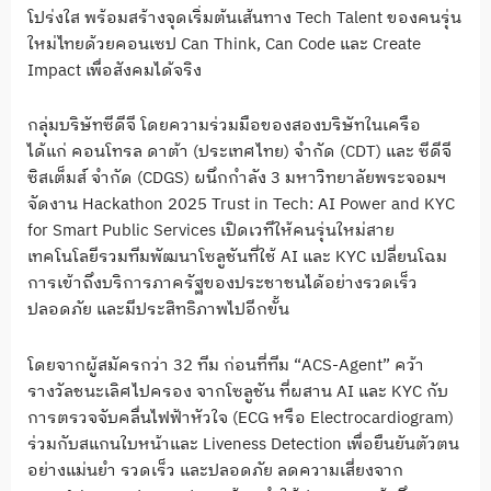
โปร่งใส พร้อมสร้างจุดเริ่มต้นเส้นทาง Tech Talent ของคนรุ่น
ใหม่ไทยด้วยคอนเซป Can Think, Can Code และ Create
Impact เพื่อสังคมได้จริง
กลุ่มบริษัทซีดีจี โดยความร่วมมือของสองบริษัทในเครือ
ได้แก่ คอนโทรล ดาต้า (ประเทศไทย) จำกัด (CDT) และ ซีดีจี
ซิสเต็มส์ จำกัด (CDGS) ผนึกกำลัง 3 มหาวิทยาลัยพระจอมฯ
จัดงาน Hackathon 2025 Trust in Tech: AI Power and KYC
for Smart Public Services เปิดเวทีให้คนรุ่นใหม่สาย
เทคโนโลยีรวมทีมพัฒนาโซลูชันที่ใช้ AI และ KYC เปลี่ยนโฉม
การเข้าถึงบริการภาครัฐของประชาชนได้อย่างรวดเร็ว
ปลอดภัย และมีประสิทธิภาพไปอีกขั้น
โดยจากผู้สมัครกว่า 32 ทีม ก่อนที่ทีม “ACS-Agent” คว้า
รางวัลชนะเลิศไปครอง จากโซลูชัน ที่ผสาน AI และ KYC กับ
การตรวจจับคลื่นไฟฟ้าหัวใจ (ECG หรือ Electrocardiogram)
ร่วมกับสแกนใบหน้าและ Liveness Detection เพื่อยืนยันตัวตน
อย่างแม่นยำ รวดเร็ว และปลอดภัย ลดความเสี่ยงจาก