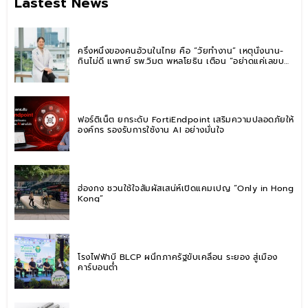
Lastest News
ครึ่งหนึ่งของคนอ้วนในไทย คือ “วัยทำงาน” เหตุนั่งนาน-
กินไม่ดี แพทย์ รพ.วิมุต พหลโยธิน เตือน “อย่าดูแค่เลขบน
ตาชั่ง” แนะปรับพฤติกรรมระยะยาว
ฟอร์ติเน็ต ยกระดับ FortiEndpoint เสริมความปลอดภัยให้
องค์กร รองรับการใช้งาน AI อย่างมั่นใจ
ฮ่องกง ชวนใช้ใจสัมผัสเสน่ห์เปิดแคมเปญ “Only in Hong
Kong”
โรงไฟฟ้าบี BLCP ผนึกภาครัฐขับเคลื่อน ระยอง สู่เมือง
คาร์บอนต่ำ