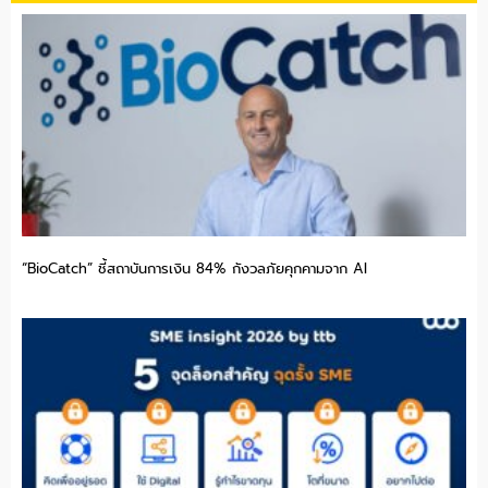
“BioCatch” ชี้สถาบันการเงิน 84% กังวลภัยคุกคามจาก AI