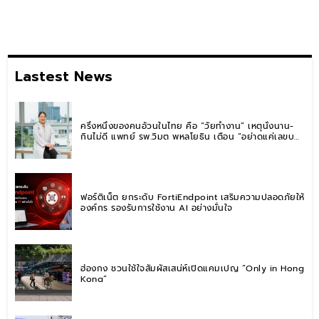
Lastest News
ครึ่งหนึ่งของคนอ้วนในไทย คือ “วัยทำงาน” เหตุนั่งนาน-
กินไม่ดี แพทย์ รพ.วิมุต พหลโยธิน เตือน “อย่าดูแค่เลขบน
ตาชั่ง” แนะปรับพฤติกรรมระยะยาว
ฟอร์ติเน็ต ยกระดับ FortiEndpoint เสริมความปลอดภัยให้
องค์กร รองรับการใช้งาน AI อย่างมั่นใจ
ฮ่องกง ชวนใช้ใจสัมผัสเสน่ห์เปิดแคมเปญ “Only in Hong
Kong”