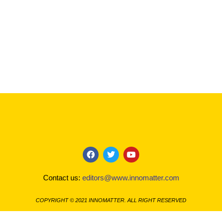
F
T
Y
a
w
o
c
i
u
Contact us:
editors@www.innomatter.com
e
t
t
b
t
u
o
e
b
COPYRIGHT © 2021 INNOMATTER. ALL RIGHT RESERVED
o
r
e
k