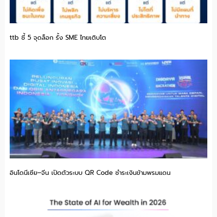
ttb ชี้ 5 จุดล็อก รั้ง SME ไทยเติบโต
อินโดนีเซีย–จีน เปิดตัวระบบ QR Code ชำระเงินข้ามพรมแดน