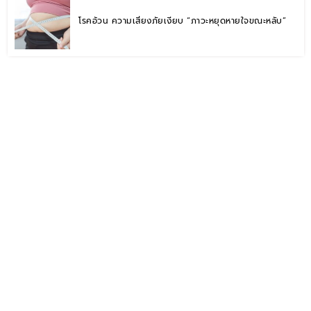
โรคอ้วน ความเสี่ยงภัยเงียบ “ภาวะหยุดหายใจขณะหลับ”