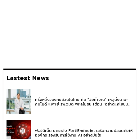
Lastest News
ครึ่งหนึ่งของคนอ้วนในไทย คือ “วัยทำงาน” เหตุนั่งนาน-
กินไม่ดี แพทย์ รพ.วิมุต พหลโยธิน เตือน “อย่าดูแค่เลขบน
ตาชั่ง” แนะปรับพฤติกรรมระยะยาว
ฟอร์ติเน็ต ยกระดับ FortiEndpoint เสริมความปลอดภัยให้
องค์กร รองรับการใช้งาน AI อย่างมั่นใจ