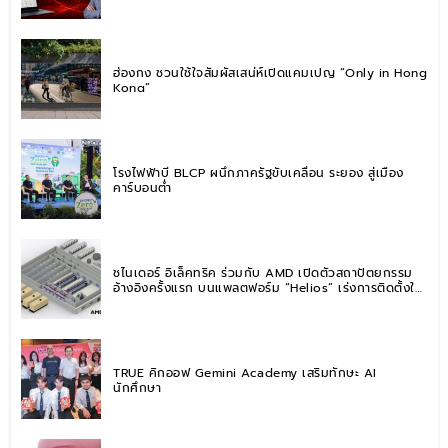
ฮ่องกง ชวนใช้ใจสัมผัสเสน่ห์เปิดแคมเปญ “Only in Hong
Kong”
โรงไฟฟ้าบี BLCP ผนึกภาครัฐขับเคลื่อน ระยอง สู่เมือง
คาร์บอนต่ำ
ชไนเดอร์ อิเล็คทริค ร่วมกับ AMD เปิดตัวสถาปัตยกรรม
อ้างอิงครั้งแรก บนแพลตฟอร์ม “Helios” เร่งการติดตั้งใช้
งานสำหรับ AI Factory
TRUE คิกออฟ Gemini Academy เสริมทักษะ AI
นักศึกษา