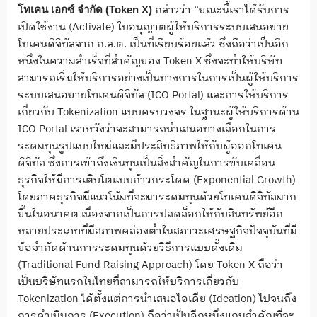
กล่าวว่า “ขณะนี้เราได้รับการ
โทเคน เอกซ์ จำกัด (Token X)
เปิดใช้งาน (Activate) ใบอนุญาตผู้ให้บริการระบบเสนอขาย
โทเคนดิจิทัลจาก ก.ล.ต. เป็นที่เรียบร้อยแล้ว ซึ่งถือว่าเป็นอีก
หนึ่งในความสำเร็จที่สำคัญของ Token X ซึ่งจะทำให้บริษัท
สามารถเริ่มให้บริการอย่างเป็นทางการในการเป็นผู้ให้บริการ
ระบบเสนอขายโทเคนดิจิทัล (ICO Portal) และการให้บริการ
เกี่ยวกับ Tokenization แบบครบวงจร ในฐานะผู้ให้บริการด้าน
ICO Portal เราหวังว่าจะสามารถนำเสนอทางเลือกในการ
ระดมทุนรูปแบบใหม่และมีประสิทธิภาพให้กับผู้ออกโทเคน
ดิจิทัล ซึ่งการเข้าถึงเงินทุนเป็นสิ่งสำคัญในการขับเคลื่อน
ธุรกิจให้มีการเติบโตแบบก้าวกระโดด (Exponential Growth)
โดยภาคธุรกิจมีแนวโน้มที่จะมาระดมทุนด้วยโทเคนดิจิทัลมาก
ขึ้นในอนาคต เนื่องจากเป็นการปลดล็อกให้กับสินทรัพย์อีก
หลายประเภทที่มีสภาพคล่องต่ำในสภาวะเศรษฐกิจปัจจุบันที่มี
ข้อจำกัดด้านการระดมทุนด้วยวิธีการแบบดั้งเดิม
(Traditional Fund Raising Approach) โดย Token X ถือว่า
เป็นบริษัทแรกในไทยที่สามารถให้บริการเกี่ยวกับ
Tokenization ได้ตั้งแต่การนำเสนอไอเดีย (Ideation) ไปจนถึง
การดำเนินการ (Execution) ถือว่าเป็นอีกหนึ่งแกนสำคัญที่จะ