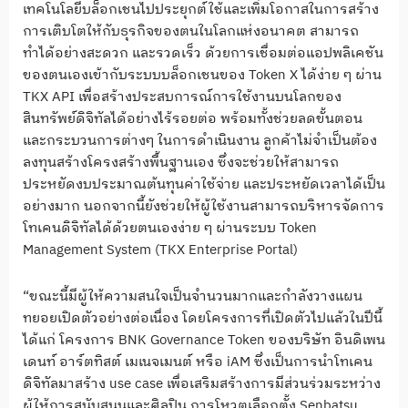
เทคโนโลยีบล็อกเชนไปประยุกต์ใช้และเพิ่มโอกาสในการสร้าง
การเติบโตให้กับธุรกิจของตนในโลกแห่งอนาคต สามารถ
ทำได้อย่างสะดวก และรวดเร็ว ด้วยการเชื่อมต่อแอปพลิเคชัน
ของตนเองเข้ากับระบบบล็อกเชนของ Token X ได้ง่าย ๆ ผ่าน
TKX API เพื่อสร้างประสบการณ์การใช้งานบนโลกของ
สินทรัพย์ดิจิทัลได้อย่างไร้รอยต่อ พร้อมทั้งช่วยลดขั้นตอน
และกระบวนการต่างๆ ในการดำเนินงาน ลูกค้าไม่จำเป็นต้อง
ลงทุนสร้างโครงสร้างพื้นฐานเอง ซึ่งจะช่วยให้สามารถ
ประหยัดงบประมาณต้นทุนค่าใช้จ่าย และประหยัดเวลาได้เป็น
อย่างมาก นอกจากนี้ยังช่วยให้ผู้ใช้งานสามารถบริหารจัดการ
โทเคนดิจิทัลได้ด้วยตนเองง่าย ๆ ผ่านระบบ Token
Management System (TKX Enterprise Portal)
“ขณะนี้มีผู้ให้ความสนใจเป็นจำนวนมากและกำลังวางแผน
ทยอยเปิดตัวอย่างต่อเนื่อง โดยโครงการที่เปิดตัวไปแล้วในปีนี้
ได้แก่ โครงการ BNK Governance Token ของบริษัท อินดิเพน
เดนท์ อาร์ตทิสต์ เมเนจเมนต์ หรือ iAM ซึ่งเป็นการนำโทเคน
ดิจิทัลมาสร้าง use case เพื่อเสริมสร้างการมีส่วนร่วมระหว่าง
ผู้ให้การสนับสนุนและศิลปิน การโหวตเลือกตั้ง Senbatsu