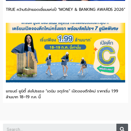
TRUE คว้าบริษัทยอดเยี่ยมแห่งปี “MONEY & BANKING AWARDS 2026”
แกรนด์ ยูนิตี้ ส่งโปรแรง “เดนิม จตุจักร” เปิดจองตึกใหม่ ราคาเริ่ม 1.99
ล้านบาท 18–19 ก.ค. นี้
Se