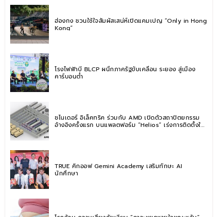
ฮ่องกง ชวนใช้ใจสัมผัสเสน่ห์เปิดแคมเปญ “Only in Hong
Kong”
โรงไฟฟ้าบี BLCP ผนึกภาครัฐขับเคลื่อน ระยอง สู่เมือง
คาร์บอนต่ำ
ชไนเดอร์ อิเล็คทริค ร่วมกับ AMD เปิดตัวสถาปัตยกรรม
อ้างอิงครั้งแรก บนแพลตฟอร์ม “Helios” เร่งการติดตั้งใช้
งานสำหรับ AI Factory
TRUE คิกออฟ Gemini Academy เสริมทักษะ AI
นักศึกษา