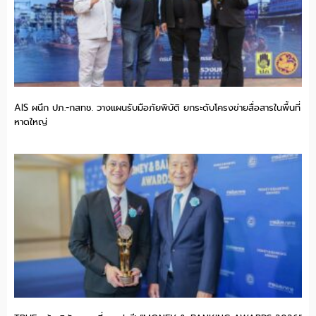
AIS ผนึก ปภ.-กสทช. วางแผนรับมือภัยพิบัติ ยกระดับโครงข่ายสื่อสารในพื้นที่
หาดใหญ่