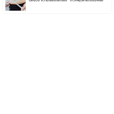
โรคอ้วน ความเสี่ยงภัยเงียบ “ภาวะหยุดหายใจขณะหลับ”