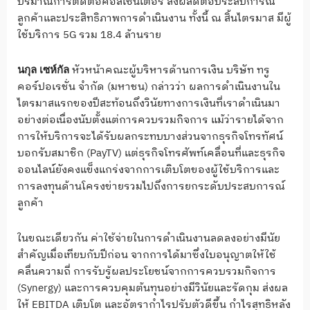
ปริมาณการติดต่อคอลเซ็นเตอร์ ส่งผลดีต่อประสบการณ์
ลูกค้าและประสิทธิภาพการดำเนินงาน ทั้งนี้ ณ สิ้นไตรมาส มีผู้
ใช้บริการ 5G รวม 18.4 ล้านราย
หัวหน้าคณะผู้บริหารด้านการเงิน บริษัท ทรู
นกุล เซห์กัล
คอร์ปอเรชั่น จำกัด (มหาชน) กล่าวว่า ผลการดำเนินงานใน
ไตรมาสแรกของปีสะท้อนถึงวินัยทางการเงินที่เราดำเนินมา
อย่างต่อเนื่องนับตั้งแต่การควบรวมกิจการ แม้ว่ารายได้จาก
การให้บริการจะได้รับผลกระทบบางส่วนจากธุรกิจโทรทัศน์
บอกรับสมาชิก (PayTV) แต่ธุรกิจโทรศัพท์เคลื่อนที่และธุรกิจ
ออนไลน์ยังคงแข็งแกร่งจากการเติบโตของผู้ใช้บริการและ
การลงทุนด้านโครงข่ายรวมไปถึงการยกระดับประสบการณ์
ลูกค้า
ในขณะเดียวกัน ค่าใช้จ่ายในการดำเนินงานลดลงอย่างมีนัย
สำคัญเมื่อเทียบกับปีก่อน จากการได้มาซึ่งใบอนุญาตให้ใช้
คลื่นความถี่ การรับรู้ผลประโยชน์จากการควบรวมกิจการ
(Synergy) และการควบคุมต้นทุนอย่างมีวินัยและรัดกุม ส่งผล
ให้ EBITDA เติบโต และอัตรากำไรปรับตัวดีขึ้น กำไรสุทธิหลัง