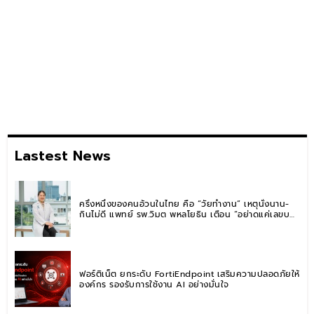
Lastest News
ครึ่งหนึ่งของคนอ้วนในไทย คือ “วัยทำงาน” เหตุนั่งนาน-
กินไม่ดี แพทย์ รพ.วิมุต พหลโยธิน เตือน “อย่าดูแค่เลขบน
ตาชั่ง” แนะปรับพฤติกรรมระยะยาว
ฟอร์ติเน็ต ยกระดับ FortiEndpoint เสริมความปลอดภัยให้
องค์กร รองรับการใช้งาน AI อย่างมั่นใจ