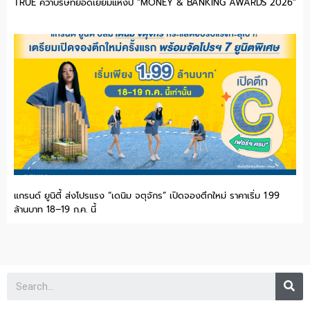
TRUE คว้าบริษัทยอดเยี่ยมแห่งปี “MONEY & BANKING AWARDS 2026”
แกรนด์ ยูนิตี้ ส่งโปรแรง “เดนิม จตุจักร” เปิดจองตึกใหม่ ราคาเริ่ม 1.99
ล้านบาท 18–19 ก.ค. นี้
Se